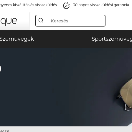
gyenes kiszállítás és visszaküldés
30 napos visszaküldési garancia
Szemüvegek
Sportszemüve
)
614D)