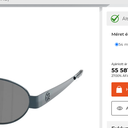
Ál
Méret é
54
Ajánlott á
55 58
27.00% ÁF