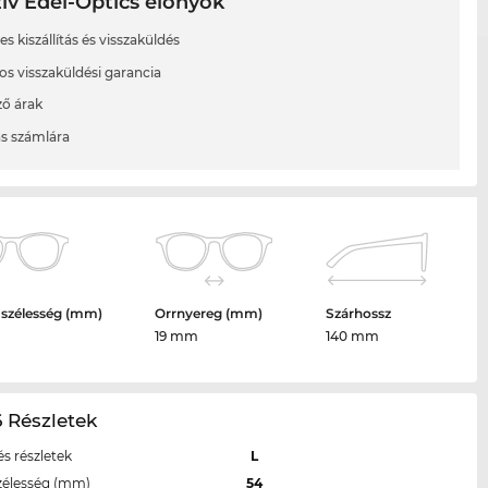
ív Edel-Optics előnyök
s kiszállítás és visszaküldés
os visszaküldési garancia
ő árak
ás számlára
 szélesség (mm)
Orrnyereg (mm)
Szárhossz
19 mm
140 mm
6 Részletek
s részletek
L
zélesség (mm)
54