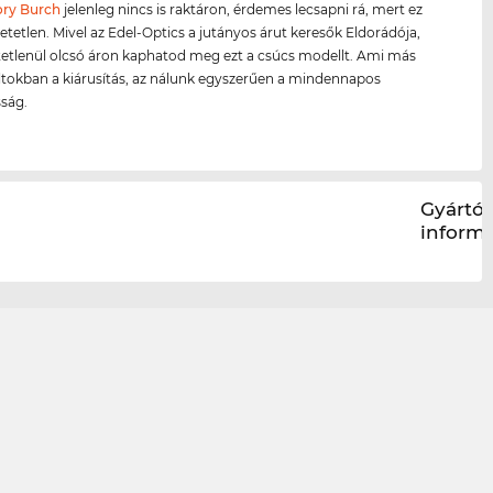
ory Burch
jelenleg nincs is raktáron, érdemes lecsapni rá, mert ez
hetetlen. Mivel az Edel-Optics a jutányos árut keresők Eldorádója,
etetlenül olcsó áron kaphatod meg ezt a csúcs modellt. Ami más
ltokban a kiárusítás, az nálunk egyszerűen a mindennapos
ság.
Gyártói
inform