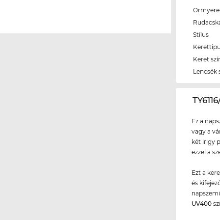
Orrnyer
Rudacsk
Stílus
Kerettip
Keret szí
Lencsék 
‌TY61
Ez a naps
vagy a vá
két irigy 
ezzel a s
Ezt a ker
és kifeje
napszemü
UV400
sz