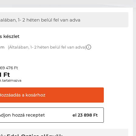
talában,
1- 2 héten belül fel van adva
s készlet
 mm
(Általában, 1- 2 héten belül fel van adva)
69 476 Ft
r
1
Ft
A tartalmazva
Hozzáadás a
kosárhoz
Adjon hozzá
receptet
el 23 898 Ft