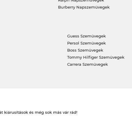
Ralph Napszemüvegek
Burberry Napszemüvegek
Guess Szemüvegek
Persol Szemüvegek
Boss Szemüvegek
Tommy Hilfiger Szemüvegek
Carrera Szemüvegek
át kiárusítások és még sok más vár rád!