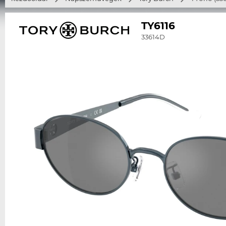
TY6116
33614D