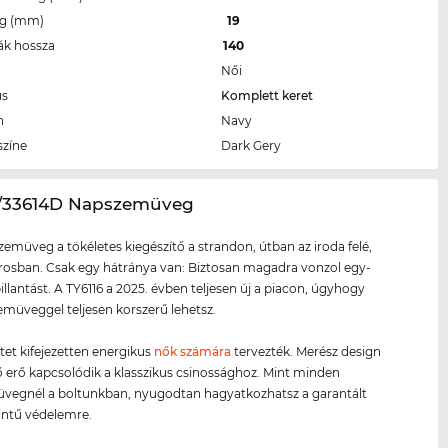
eg (mm)
19
ák hossza
140
Női
us
Komplett keret
n
Navy
színe
Dark Gery
16/33614D Napszemüveg
zemüveg a tökéletes kiegészítő a strandon, útban az iroda felé,
rosban. Csak egy hátránya van: Biztosan magadra vonzol egy-
pillantást. A TY6116 a 2025. évben teljesen új a piacon, úgyhogy
zemüveggel teljesen korszerű lehetsz.
etet kifejezetten energikus
nők számára
tervezték. Merész design
ző erő kapcsolódik a klasszikus csinossághoz. Mint minden
vegnél a boltunkban, nyugodtan hagyatkozhatsz a garantált
intű védelemre.