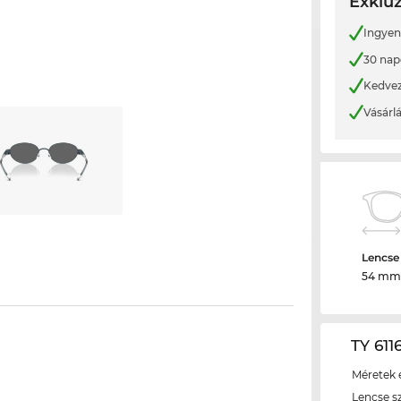
Exkluz
Ingyene
30 nap
Kedvez
Vásárl
Lencse
54 mm
TY 611
Méretek é
Lencse s