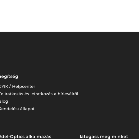
Segítség
GYIK / Helpcenter
Feliratkozás és leiratkozás a hírlevélről
Blog
Rendelési állapot
Edel-Optics alkalmazás
látogass meg minket