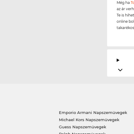
Még ha
T
az ár ver
Te is hih
online bo
takarékos
Emporio Armani Napszemüvegek
Michael Kors Napszemüvegek
Guess Napszemüvegek