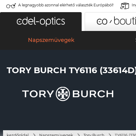
A legnagyobb azonnal elérhető választék Európából!
In
Napszemüvegek
TORY BURCH TY6116 (33614D
kezdőoldal
Napszemüvegek
Tory Burch
TY6116 (33