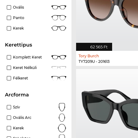
Ovális
Panto
Kerek
kerettipus
62 565 Ft
Tory Burch
Komplett Keret
TY7209U - 201613
Keret Nélküli
Félkeret
Arcforma
Szív
Ovális Arc
Kerek