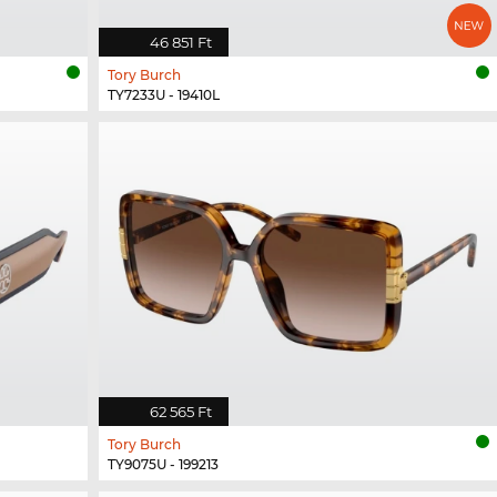
46 851 Ft
Tory Burch
TY7233U - 19410L
62 565 Ft
Tory Burch
TY9075U - 199213