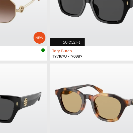
50 052 Ft
Tory Burch
TY7167U - 170987