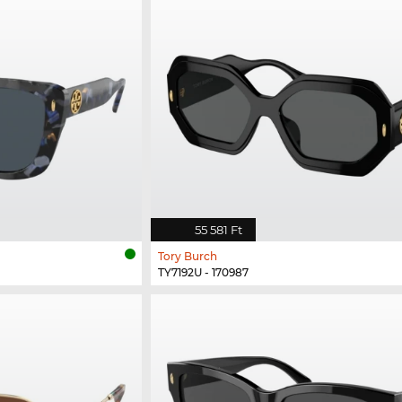
55 581 Ft
Tory Burch
TY7192U - 170987