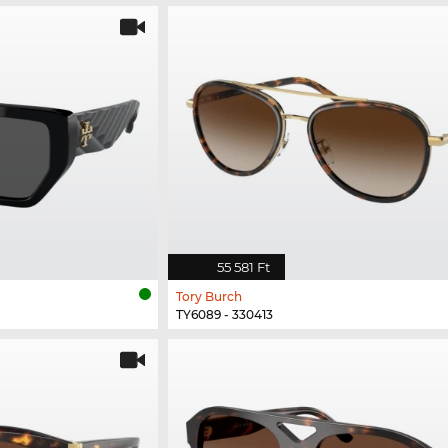
55 581 Ft
Tory Burch
TY6089 - 330413