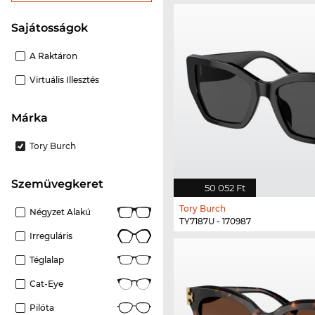
Sajátosságok
A Raktáron
Virtuális Illesztés
Márka
Tory Burch
szemüvegkeret
50 052 Ft
Tory Burch
Négyzet Alakú
TY7187U - 170987
Irreguláris
Téglalap
Cat-Eye
Pilóta