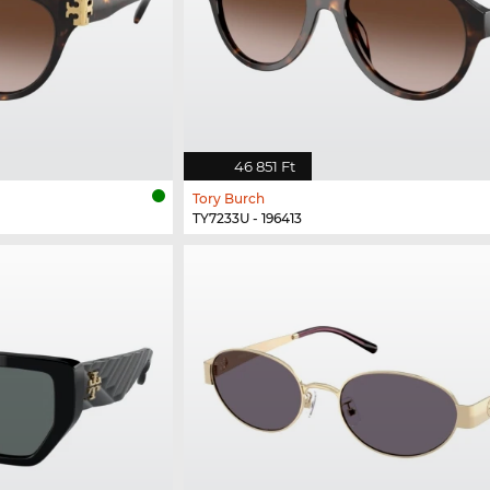
46 851 Ft
Tory Burch
TY7233U - 196413