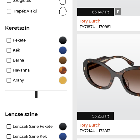
Szögletes
Trapéz Alakú
63 147 Ft
P
Tory Burch
TY7187U - 170981
keretszin
Fekete
Kék
Barna
Havanna
Arany
Lencse szine
53 253 Ft
Tory Burch
Lencsék Színe Fekete
TY7214U - 172813
Lencsék Színe Kék