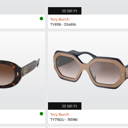
55 581 Ft
Tory Burch
TY6116 - 33461A
55 581 Ft
Tory Burch
TY7192U - 19396I