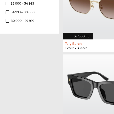
35 000 – 54 999
54 999 – 80 000
80 000 – 99 999
57 909 Ft
Tory Burch
TY6113 - 334613