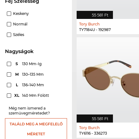
Fej Szélesség
Keskeny
55 581 Ft
Normál
Tory Burch
TY7184U - 192987
Széles
nagyságok
S
130 Mm-Ig
M
130–135 Mm
L
136–140 Mm
XL
140 Mm Fölött
Még nem ismered a
szemüvegméretedet?
55 581 Ft
TALÁLD MEG A MEGFELELŐ
Tory Burch
TY6116 - 336273
MÉRETET