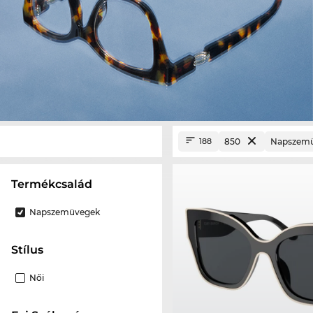
850
Napszem
188
termékcsalád
Napszemüvegek
Stílus
Női