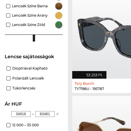
Lencsék Színe Barna
Lencsék Színe Arany
Lencsék Színe Zöld
Lencse sajátosságok
Dioptriával Kapható
53 253 Ft
Polarizált Lencsék
Tory Burch
Tükörlencsés
TY7198U - 195787
ár HUF
–
✓
12 000 – 35 000