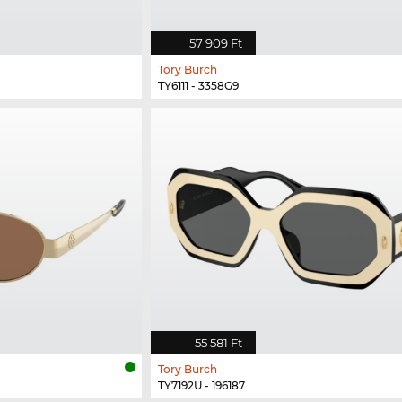
57 909 Ft
Tory Burch
TY6111 - 3358G9
55 581 Ft
Tory Burch
TY7192U - 196187