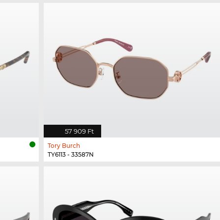
57 909 Ft
Tory Burch
TY6113 - 33587N