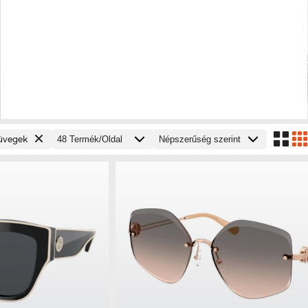
üvegek