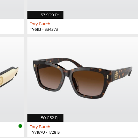
57 909 Ft
Tory Burch
TY6113 - 334373
50 052 Ft
Tory Burch
TY7167U - 172813