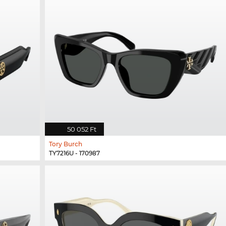
50 052 Ft
Tory Burch
TY7216U - 170987