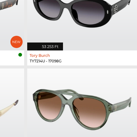
53 253 Ft
Tory Burch
TY7214U - 17098G