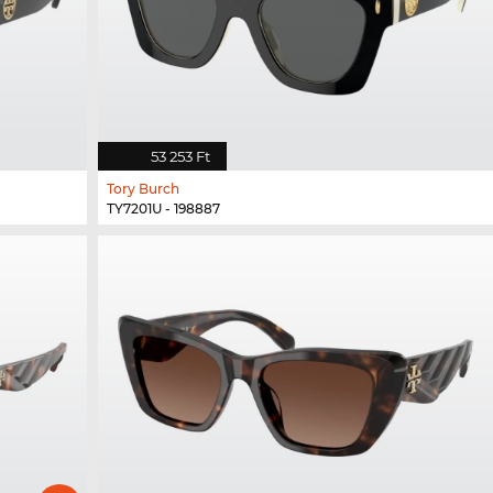
53 253 Ft
Tory Burch
TY7201U - 198887