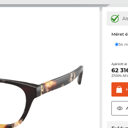
Ál
Méret é
54
Ajánlott á
62 31
27.00% ÁF