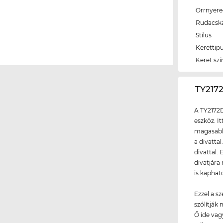
Orrnyer
Rudacsk
Stílus
Kerettip
Keret szí
‌TY21
A TY2172
eszköz. I
magasabb 
a divattal
divattal.
divatjára
is kaphat
Ezzel a s
szólítják
Ő ide vag