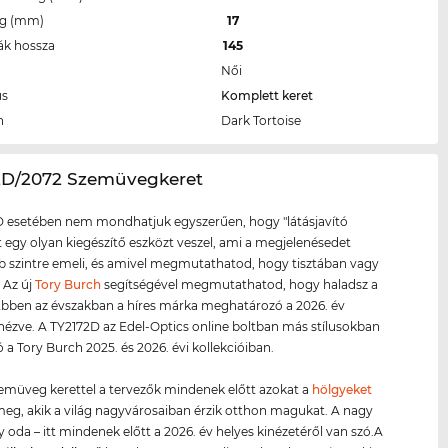
eg (mm)
17
ák hossza
145
Női
us
Komplett keret
n
Dark Tortoise
72D/2072 Szemüvegkeret
D esetében nem mondhatjuk egyszerűen, hogy "látásjavító
tt egy olyan kiegészítő eszközt veszel, ami a megjelenésedet
szintre emeli, és amivel megmutathatod, hogy tisztában vagy
. Az új
Tory Burch
segítségével megmutathatod, hogy haladsz a
 Ebben az évszakban a híres márka meghatározó a 2026. év
 nézve. A TY2172D az Edel-Optics online boltban más stílusokban
ó a Tory Burch 2025. és 2026. évi kollekcióiban.
zemüveg kerettel a tervezők mindenek előtt azokat a
hölgyeket
 meg, akik a világ nagyvárosaiban érzik otthon magukat. A nagy
y oda – itt mindenek előtt a 2026. év helyes kinézetéről van szó.A