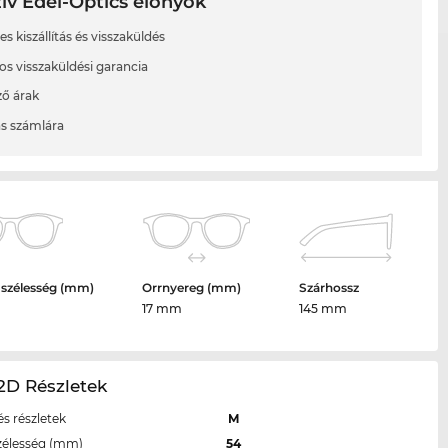
ív Edel-Optics előnyök
s kiszállítás és visszaküldés
os visszaküldési garancia
ő árak
ás számlára
 szélesség (mm)
Orrnyereg (mm)
Szárhossz
17 mm
145 mm
2D Részletek
s részletek
M
zélesség (mm)
54