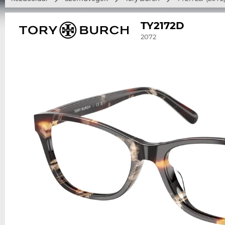
TY2172D
2072