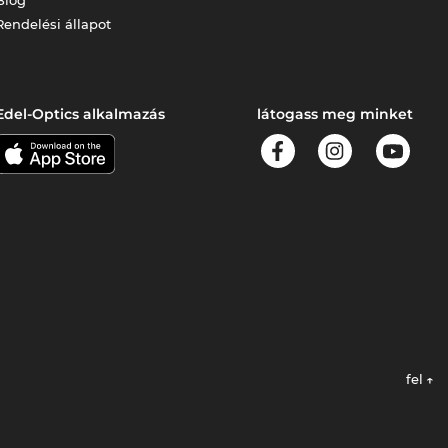
Rendelési állapot
Edel-Optics alkalmazás
látogass meg minket
fel