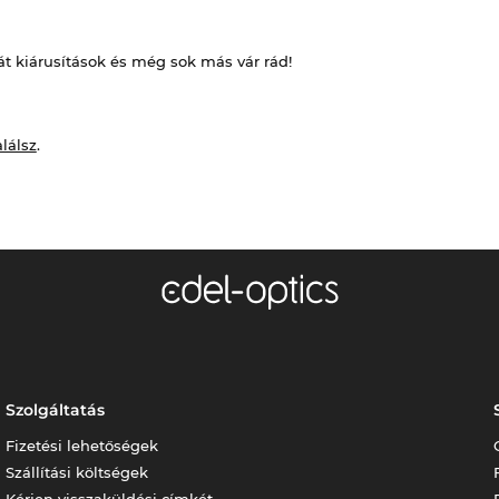
át kiárusítások és még sok más vár rád!
alálsz
.
Szolgáltatás
Fizetési lehetőségek
Szállítási költségek
Kérjen visszaküldési címkét