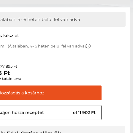
talában, 4- 6 héten belül fel van adva
s készlet
 mm
(Általában, 4- 6 héten belül fel van adva)
77 895 Ft
r
6
Ft
A tartalmazva
Hozzáadás a
kosárhoz
Adjon hozzá
receptet
el 11 902 Ft