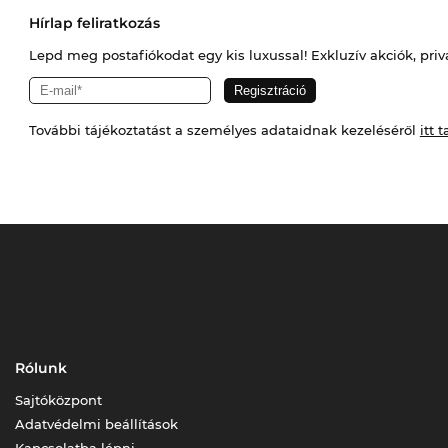
Hírlap feliratkozás
Lepd meg postafiókodat egy kis luxussal! Exkluzív akciók, priv
További tájékoztatást a személyes adataidnak kezeléséről
itt t
Rólunk
Sajtóközpont
Adatvédelmi beállítások
Kapcsolatba lépni