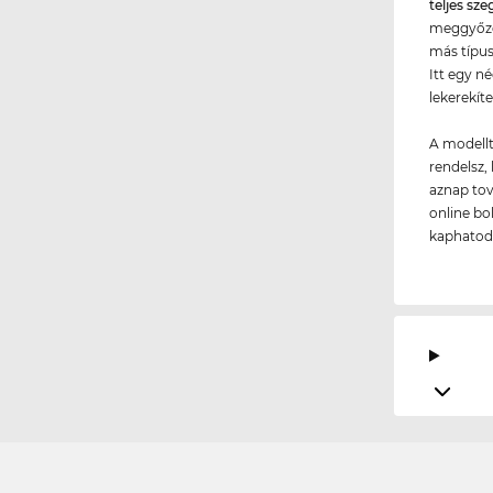
teljes sze
meggyőződ
más típus
Itt egy n
lekerekíte
A modellt
rendelsz, 
aznap tov
online bo
kaphatod