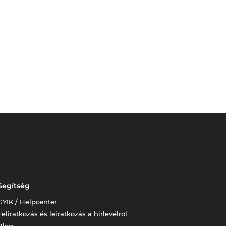
Segítség
GYIK / Helpcenter
Feliratkozás és leiratkozás a hírlevélről
Blog