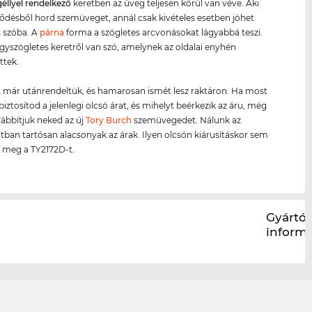
géllyel rendelkező
keretben az üveg teljesen körül van véve. Aki
ésből hord szemüveget, annál csak kivételes esetben jöhet
 szóba. A
párna
forma a szögletes arcvonásokat lágyabbá teszi.
égyszögletes keretről van szó, amelynek az oldalai enyhén
ttek.
 már utánrendeltük, és hamarosan ismét lesz raktáron. Ha most
biztosítod a jelenlegi olcsó árat, és mihelyt beérkezik az áru, még
ábbítjuk neked az új
Tory Burch
szemüvegedet. Nálunk az
ltban tartósan alacsonyak az árak. Ilyen olcsón kiárusításkor sem
 meg a TY2172D-t.
Gyártói
inform