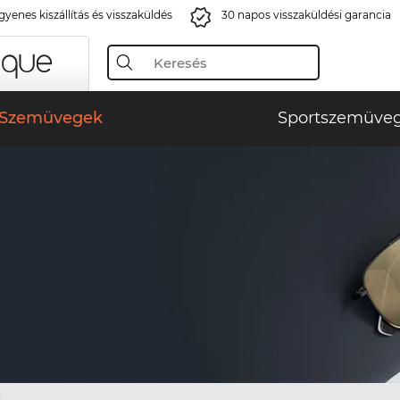
gyenes kiszállítás és visszaküldés
30 napos visszaküldési garancia
Szemüvegek
Sportszemüve
)