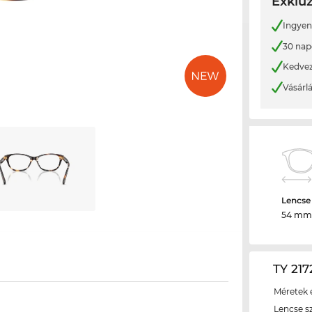
Exkluz
Ingyene
30 nap
Kedvez
Vásárl
Lencse
54 mm
TY 217
Méretek é
Lencse s