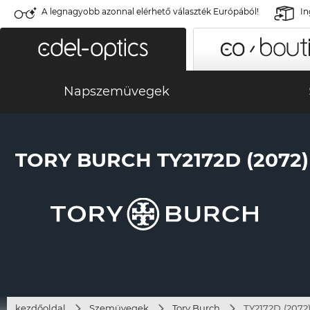
A legnagyobb azonnal elérhető választék Európából!
In
Napszemüvegek
TORY BURCH TY2172D (2072)
kezdőoldal
Szemüvegek
Tory Burch
TY2172D (2072