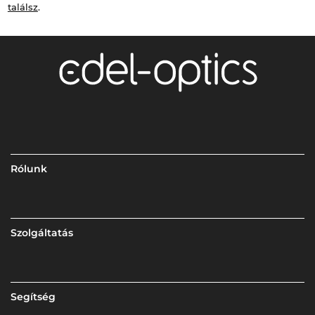
találsz
.
Rólunk
Szolgáltatás
Segítség