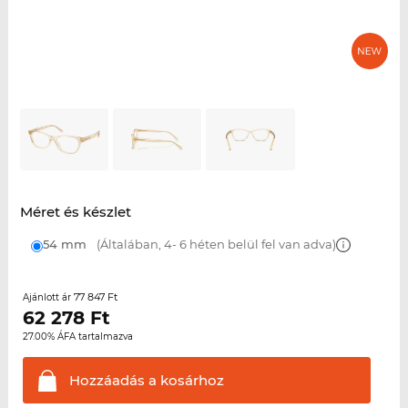
Méret és készlet
54 mm
(Általában, 4- 6 héten belül fel van adva)
77 847 Ft
Ajánlott ár
62 278
Ft
27.00% ÁFA tartalmazva
Hozzáadás a
kosárhoz