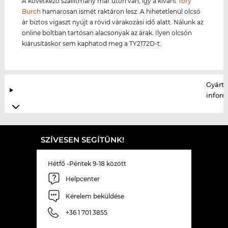
A következő szállítmány már úton van, így a kívánt
Tory
Burch
hamarosan ismét raktáron lesz. A hihetetlenül olcsó
ár biztos vigaszt nyújt a rövid várakozási idő alatt. Nálunk az
online boltban tartósan alacsonyak az árak. Ilyen olcsón
kiárusításkor sem kaphatod meg a TY2172D-t.
Gyártó
infor
SZÍVESEN SEGÍTÜNK!
Hétfő -Péntek 9-18 között
Helpcenter
Kérelem beküldése
+36 1 701 3855