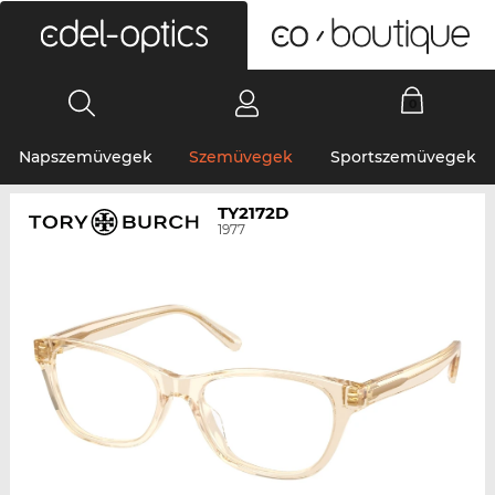
0
Napszemüvegek
Szemüvegek
Sportszemüvegek
TY2172D
1977