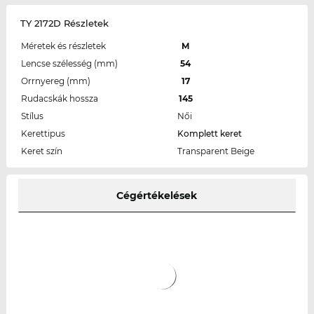
TY 2172D Részletek
Méretek és részletek
M
Lencse szélesség (mm)
54
Orrnyereg (mm)
17
Rudacskák hossza
145
Stílus
Női
Kerettipus
Komplett keret
Keret szín
Transparent Beige
Cégértékelések