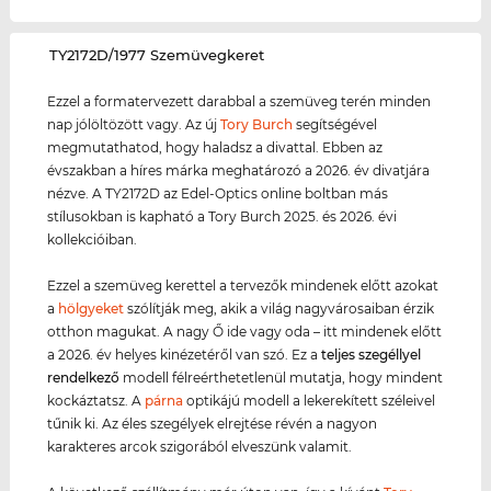
‌TY2172D/1977 Szemüvegkeret
Ezzel a formatervezett darabbal a szemüveg terén minden
nap jólöltözött vagy. Az új
Tory Burch
segítségével
megmutathatod, hogy haladsz a divattal. Ebben az
évszakban a híres márka meghatározó a 2026. év divatjára
nézve. A TY2172D az Edel-Optics online boltban más
stílusokban is kapható a Tory Burch 2025. és 2026. évi
kollekcióiban.
Ezzel a szemüveg kerettel a tervezők mindenek előtt azokat
a
hölgyeket
szólítják meg, akik a világ nagyvárosaiban érzik
otthon magukat. A nagy Ő ide vagy oda – itt mindenek előtt
a 2026. év helyes kinézetéről van szó. Ez a
teljes szegéllyel
rendelkező
modell félreérthetetlenül mutatja, hogy mindent
kockáztatsz. A
párna
optikájú modell a lekerekített széleivel
tűnik ki. Az éles szegélyek elrejtése révén a nagyon
karakteres arcok szigorából elveszünk valamit.