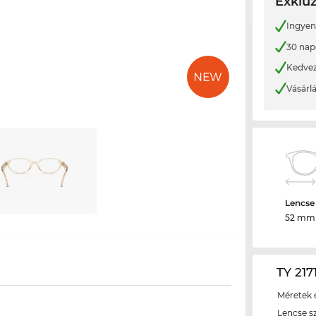
Exkluz
Ingyene
30 nap
Kedvez
Vásárl
Lencse
52 mm
TY 217
Méretek é
Lencse s