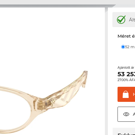
Ál
Méret é
52 
Ajánlott á
53 25
27.00% ÁF