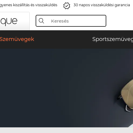
gyenes kiszállítás és visszaküldés
30 napos visszaküldési garancia
Szemüvegek
Sportszemüve