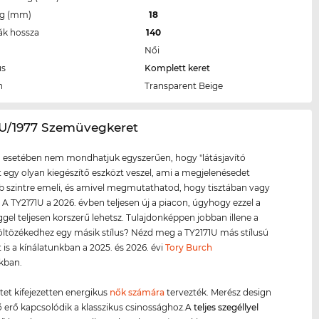
eg (mm)
18
ák hossza
140
Női
us
Komplett keret
n
Transparent Beige
1U/1977 Szemüvegkeret
 esetében nem mondhatjuk egyszerűen, hogy "látásjavító
tt egy olyan kiegészítő eszközt veszel, ami a megjelenésedet
szintre emeli, és amivel megmutathatod, hogy tisztában vagy
l. A TY2171U a 2026. évben teljesen új a piacon, úgyhogy ezzel a
el teljesen korszerű lehetsz. Tulajdonképpen jobban illene a
ltözékedhez egy másik stílus? Nézd meg a TY2171U más stílusú
t is a kínálatunkban a 2025. és 2026. évi
Tory Burch
kban.
etet kifejezetten energikus
nők számára
tervezték. Merész design
ző erő kapcsolódik a klasszikus csinossághoz.A
teljes szegéllyel