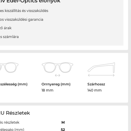
ív Edel-Optics előnyök
s kiszállítás és visszaküldés
os visszaküldési garancia
ő árak
ás számlára
 szélesség (mm)
Orrnyereg (mm)
Szárhossz
18 mm
140 mm
1U Részletek
s részletek
M
zélesség (mm)
52