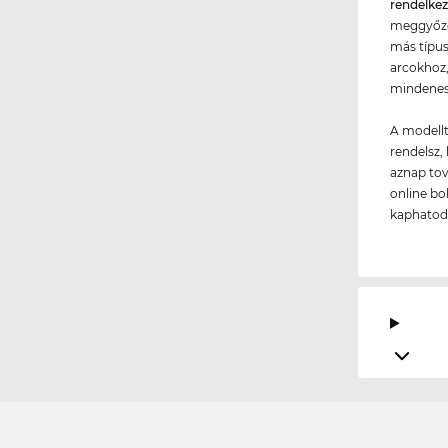
rendelke
meggyőződ
más típus
arcokhoz,
mindenes
A modellt
rendelsz, 
aznap tov
online bo
kaphatod