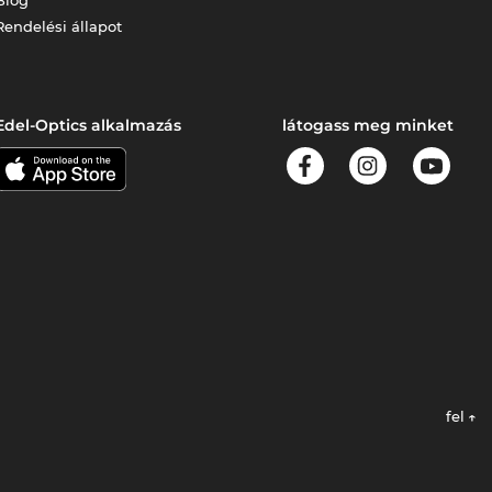
Rendelési állapot
Edel-Optics alkalmazás
látogass meg minket
fel