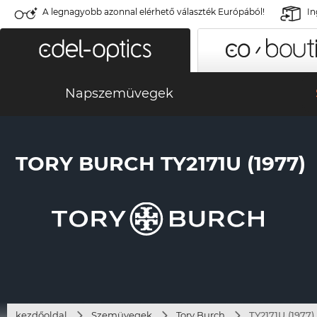
A legnagyobb azonnal elérhető választék Európából!
In
Napszemüvegek
TORY BURCH TY2171U (1977)
kezdőoldal
Szemüvegek
Tory Burch
TY2171U (1977)