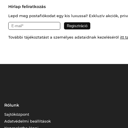
Hírlap feliratkozás
Lepd meg postafiókodat egy kis luxussal! Exkluzív akciók, priv
További tájékoztatást a személyes adataidnak kezeléséről
itt t
Rólunk
Sajtóközpont
Adatvédelmi beállítások
Kapcsolatba lépni