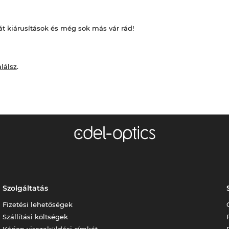
át kiárusítások és még sok más vár rád!
alálsz
.
Szolgáltatás
Fizetési lehetőségek
Szállítási költségek
Kérjen visszaküldési címkét