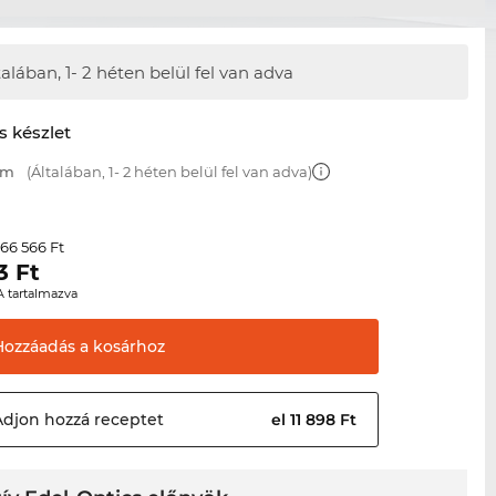
talában,
1- 2 héten belül fel van adva
s készlet
mm
(Általában, 1- 2 héten belül fel van adva)
66 566 Ft
r
3
Ft
A tartalmazva
Hozzáadás a
kosárhoz
Adjon hozzá
receptet
el 11 898 Ft