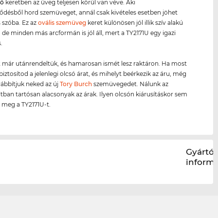
ző
keretben az üveg teljesen körül van véve. Aki
ésből hord szemüveget, annál csak kivételes esetben jöhet
 szóba. Ez az
ovális szemüveg
keret különösen jól illik szív alakú
 de minden más arcformán is jól áll, mert a TY2171U egy igazi
.
 már utánrendeltük, és hamarosan ismét lesz raktáron. Ha most
biztosítod a jelenlegi olcsó árat, és mihelyt beérkezik az áru, még
ábbítjuk neked az új
Tory Burch
szemüvegedet. Nálunk az
ltban tartósan alacsonyak az árak. Ilyen olcsón kiárusításkor sem
 meg a TY2171U-t.
Gyártói
inform