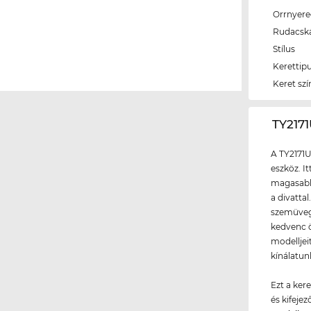
Orrnyer
Rudacsk
Stílus
Kerettip
Keret szí
‌TY217
A TY2171U
eszköz. I
magasabb 
a divatta
szemüvegg
kedvenc ö
modelljei
kínálatun
Ezt a ker
és kifeje