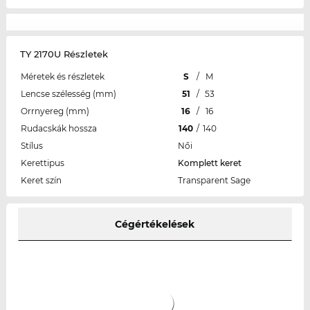
TY 2170U Részletek
Méretek és részletek
S
/
M
Lencse szélesség (mm)
51
/
53
Orrnyereg (mm)
16
/
16
Rudacskák hossza
140
/
140
Stílus
Női
Kerettipus
Komplett keret
Keret szín
Transparent Sage
Cégértékelések