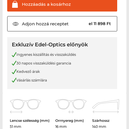
Hozzáadás a
kosárhoz
Adjon hozzá
receptet
el 11 898 Ft
Exkluzív Edel-Optics előnyök
Ingyenes kiszállítás és visszaküldés
30 napos visszaküldési garancia
Kedvező árak
Vásárlás számlára
Lencse szélesség (mm)
Orrnyereg (mm)
Szárhossz
51 mm
16 mm
140 mm