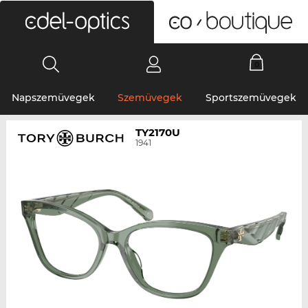
0
Napszemüvegek
Szemüvegek
Sportszemüvegek
TY2170U
1941