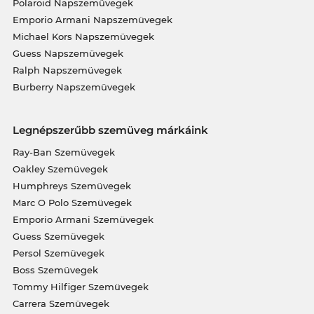
Polaroid Napszemüvegek
Emporio Armani Napszemüvegek
Michael Kors Napszemüvegek
Guess Napszemüvegek
Ralph Napszemüvegek
Burberry Napszemüvegek
Legnépszerűbb szemüveg márkáink
Ray-Ban Szemüvegek
Oakley Szemüvegek
Humphreys Szemüvegek
Marc O Polo Szemüvegek
Emporio Armani Szemüvegek
Guess Szemüvegek
Persol Szemüvegek
Boss Szemüvegek
Tommy Hilfiger Szemüvegek
Carrera Szemüvegek