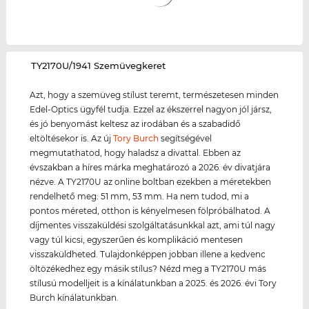
‌TY2170U/1941 Szemüvegkeret
Azt, hogy a szemüveg stílust teremt, természetesen minden
Edel-Optics ügyfél tudja. Ezzel az ékszerrel nagyon jól jársz,
és jó benyomást keltesz az irodában és a szabadidő
eltöltésekor is. Az új
Tory Burch
segítségével
megmutathatod, hogy haladsz a divattal. Ebben az
évszakban a híres márka meghatározó a 2026. év divatjára
nézve. A TY2170U az online boltban ezekben a méretekben
rendelhető meg: 51 mm, 53 mm. Ha nem tudod, mi a
pontos méreted, otthon is kényelmesen fölpróbálhatod. A
díjmentes visszaküldési szolgáltatásunkkal azt, ami túl nagy
vagy túl kicsi, egyszerűen és komplikáció mentesen
visszaküldheted. Tulajdonképpen jobban illene a kedvenc
öltözékedhez egy másik stílus? Nézd meg a TY2170U más
stílusú modelljeit is a kínálatunkban a 2025. és 2026. évi Tory
Burch kínálatunkban.