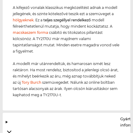
A kifejező vonalak klasszikus megközelítést adnak a modell
jellegének, és szinte kötelezővé teszik ezt a szemüveget a
hölgyeknek
. Ez a
teljes szegéllyel rendelkező
modell
félreérthetetlenül mutatja, hogy mindent kockáztatsz. A
macskaszem forma
csábító és titokzatos pillantást
kölcsönöz. A TY2170U már majdnem valami
tapintatlanságot mutat. Minden esetre magadra vonod vele
a figyelmet.
A modellt már utánrendeltük, és hamarosan ismét lesz
raktáron. Ha most rendelsz, biztosítod a jelenlegi olcsó árat,
és mihelyt beérkezik az áru, még aznap továbbítjuk neked
az új
Tory Burch
szemüvegedet. Nálunk az online boltban
tartósan alacsonyak az árak. Ilyen olcsón kiárusításkor sem
kaphatod meg a TY2170U-t.
Gyártó
infor