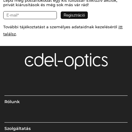
Lepd meg postafiókodat egy kis luxussal! Exkluzív akciók,
privát kiárusítások és még sok más vár rád!
További tájékoztatást a személyes adataidnak kezeléséről
itt
találsz
.
Rólunk
Szolgáltatás