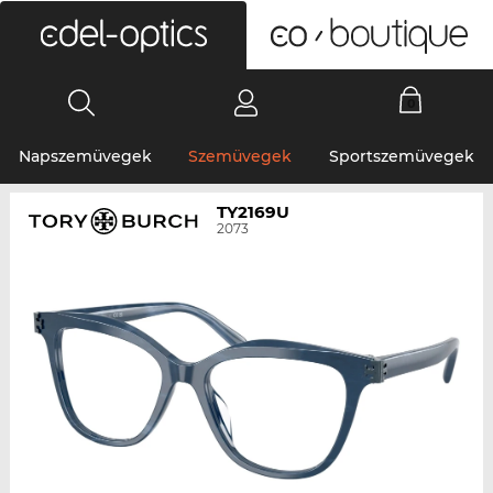
0
Napszemüvegek
Szemüvegek
Sportszemüvegek
TY2169U
2073