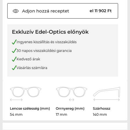
Adjon hozzá
receptet
el 11 902 Ft
Exkluzív Edel-Optics előnyök
Ingyenes kiszállítás és visszaküldés
30 napos visszaküldési garancia
Kedvező árak
Vásárlás számlára
Lencse szélesség (mm)
Orrnyereg (mm)
Szárhossz
54 mm
17 mm
140 mm