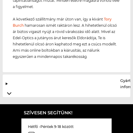
tapintatlanságot mutat. Minden esetre magadra vonod vele
a figyelmet.
A következő szállítmány már úton van, így a kívánt
Tory
Burch
hamarosan ismét raktáron lesz. A hihetetlenül olcsó
ár biztos vigaszt nyújt a rövid várakozási idő alatt. Mivel az
Edel-Optics a jutányos árut keresők Eldorádója, Te is
hihetetlenül olcsó áron kaphatod meg ezt a csúcs modellt.
Ami más online boltokban a kiárusítás, az nálunk
egyszerűen a mindennapos takarékosság.
Gyártó
infor
SZÍVESEN SEGÍTÜNK!
Hétfő -Péntek 9-18 között