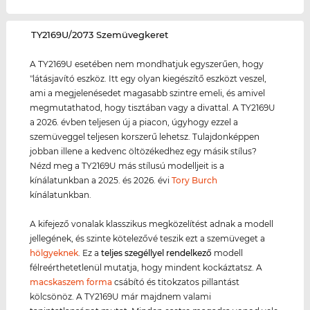
‌TY2169U/2073 Szemüvegkeret
A TY2169U esetében nem mondhatjuk egyszerűen, hogy
"látásjavító eszköz. Itt egy olyan kiegészítő eszközt veszel,
ami a megjelenésedet magasabb szintre emeli, és amivel
megmutathatod, hogy tisztában vagy a divattal. A TY2169U
a 2026. évben teljesen új a piacon, úgyhogy ezzel a
szemüveggel teljesen korszerű lehetsz. Tulajdonképpen
jobban illene a kedvenc öltözékedhez egy másik stílus?
Nézd meg a TY2169U más stílusú modelljeit is a
kínálatunkban a 2025. és 2026. évi
Tory Burch
kínálatunkban.
A kifejező vonalak klasszikus megközelítést adnak a modell
jellegének, és szinte kötelezővé teszik ezt a szemüveget a
hölgyeknek
. Ez a
teljes szegéllyel rendelkező
modell
félreérthetetlenül mutatja, hogy mindent kockáztatsz. A
macskaszem forma
csábító és titokzatos pillantást
kölcsönöz. A TY2169U már majdnem valami