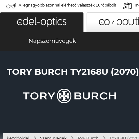
A legnagyobb azonnal elérhető választék Európából!
In
Napszemüvegek
TORY BURCH TY2168U (2070)
kezdőoldal
Szemüvegek
Tory Burch
TY2168U (2070