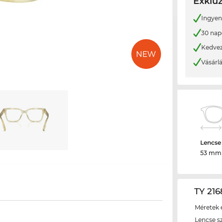
Exkluz
Ingyene
30 nap
Kedvez
Vásárl
Lencse
53 mm
TY 216
Méretek é
Lencse s