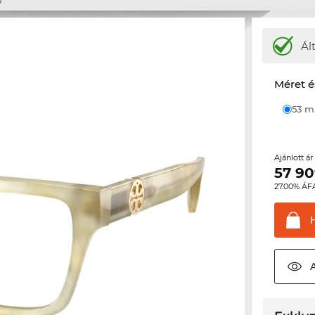
Ál
Méret é
53 
Ajánlott á
57 9
27.00% ÁF