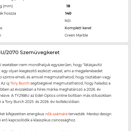
eg (mm)
18
ák hossza
140
Női
us
Komplett keret
n
Green Marble
68U/2070 Szemüvegkeret
U esetében nem mondhatjuk egyszerűen, hogy "látásjavító
tt egy olyan kiegészítő eszközt veszel, ami a megjelenésedet
szintre emeli, és amivel megmutathatod, hogy tisztában vagy
. Az új
Tory Burch
segítségével megmutathatod, hogy haladsz a
 Ebben az évszakban a híres márka meghatározó a 2026. év
 nézve. A TY2168U az Edel-Optics online boltban más stílusokban
ó a Tory Burch 2025. és 2026. évi kollekcióiban.
etet kifejezetten energikus
nők számára
tervezték. Merész design
ző erő kapcsolódik a klasszikus csinossághoz.