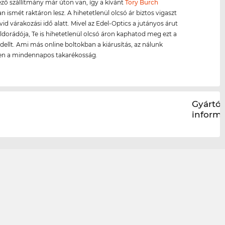
ző szállítmány már úton van, így a kívánt
Tory Burch
 ismét raktáron lesz. A hihetetlenül olcsó ár biztos vigaszt
vid várakozási idő alatt. Mivel az Edel-Optics a jutányos árut
ldorádója, Te is hihetetlenül olcsó áron kaphatod meg ezt a
ellt. Ami más online boltokban a kiárusítás, az nálunk
en a mindennapos takarékosság.
Gyártói
inform