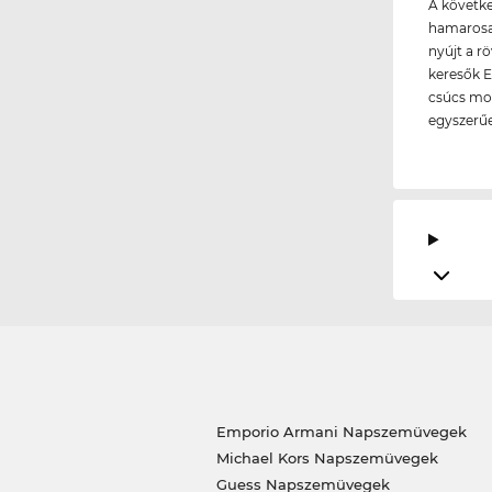
A követke
hamarosan
nyújt a rö
keresők E
csúcs mod
egyszerű
Emporio Armani Napszemüvegek
Michael Kors Napszemüvegek
Guess Napszemüvegek