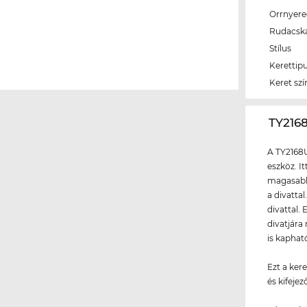
Orrnyer
Rudacsk
Stílus
Kerettip
Keret szí
‌TY21
A TY2168
eszköz. I
magasabb 
a divattal
divattal.
divatjára
is kaphat
Ezt a ker
és kifeje