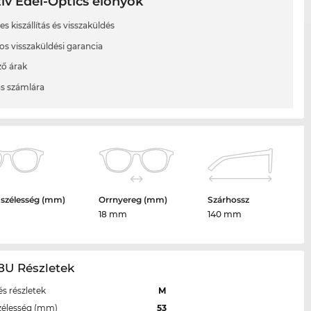
ív Edel-Optics előnyök
s kiszállítás és visszaküldés
os visszaküldési garancia
ő árak
ás számlára
 szélesség (mm)
Orrnyereg (mm)
Szárhossz
18 mm
140 mm
8U Részletek
s részletek
M
zélesség (mm)
53