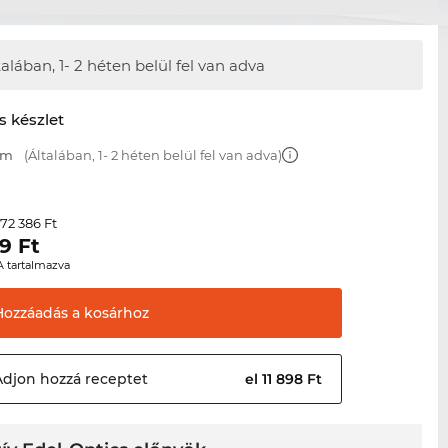
talában,
1- 2 héten belül fel van adva
s készlet
mm
(Általában, 1- 2 héten belül fel van adva)
72 386 Ft
r
09
Ft
A tartalmazva
Hozzáadás a
kosárhoz
Adjon hozzá
receptet
el 11 898 Ft