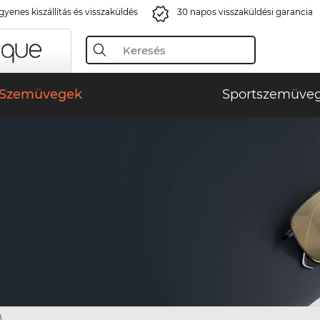
gyenes kiszállítás és visszaküldés
30 napos visszaküldési garancia
Szemüvegek
Sportszemüve
)