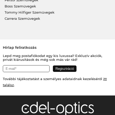
Persol Szemüvegek
Boss Szemüvegek
Tommy Hilfiger Szemüvegek
Carrera Szemüvegek
Hírlap feliratkozás
Lepd meg postafiókodat egy kis luxussal! Exkluzív akciók,
privát kiárusítások és még sok más vár rád!
További tájékoztatást a személyes adataidnak kezeléséről
itt
találsz
.