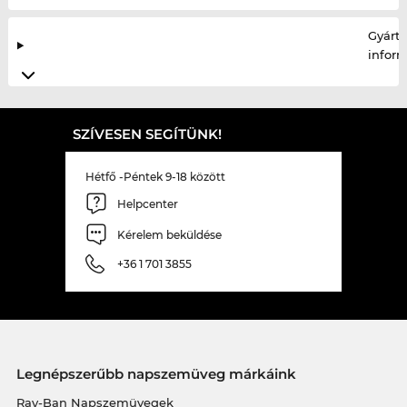
Gyártó
infor
SZÍVESEN SEGÍTÜNK!
Hétfő -Péntek 9-18 között
Helpcenter
Kérelem beküldése
+36 1 701 3855
Legnépszerűbb napszemüveg márkáink
Ray-Ban Napszemüvegek