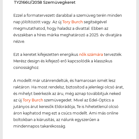
‌TY2166U/2058 Szemüvegkeret
Ezzel a formatervezett darabbal a szemüveg terén minden
nap jólöltözött vagy. Az új
Tory Burch
segítségével
megmutathatod, hogy haladsz a divattal. Ebben az
évszakban a híres márka meghatározó a 2025. év divatjára
nézve.
Ezt a keretet kifejezetten energikus
nők számára
tervezték.
Merész design és kifejező erő kapcsolódik a klasszikus
csinossághoz.
A modellt már utánrendeltük, és hamarosan ismét lesz
raktáron. Ha most rendelsz, biztosítod a jelenlegi olcsó árat,
és mihelyt beérkezik az áru, még aznap továbbítjuk neked
az új
Tory Burch
szemüvegedet. Mivel az Edel-Optics a
jutányos árut keresők Eldorádója, Te is hihetetlenül olcsó
áron kaphatod meg ezt a csúcs modellt. Ami más online
boltokban a kiárusítás, az nálunk egyszerűen a
mindennapos takarékosság.