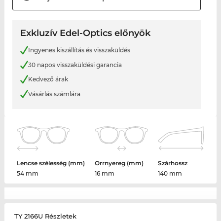
Exkluzív Edel-Optics előnyök
Ingyenes kiszállítás és visszaküldés
30 napos visszaküldési garancia
Kedvező árak
Vásárlás számlára
Lencse szélesség (mm)
Orrnyereg (mm)
Szárhossz
54 mm
16 mm
140 mm
TY 2166U Részletek