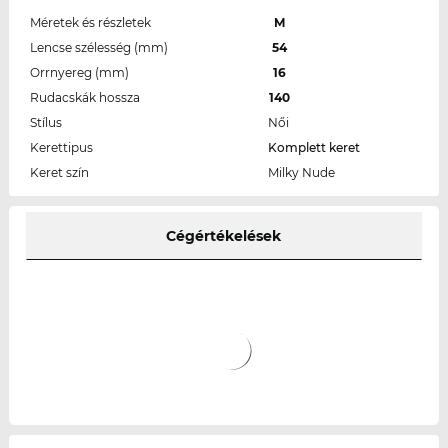
Méretek és részletek
M
Lencse szélesség (mm)
54
Orrnyereg (mm)
16
Rudacskák hossza
140
Stílus
Női
Kerettipus
Komplett keret
Keret szín
Milky Nude
Cégértékelések