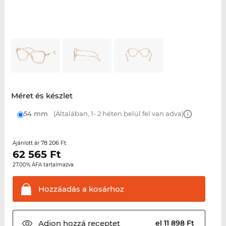
Méret és készlet
54 mm
(Általában, 1- 2 héten belül fel van adva)
78 206 Ft
Ajánlott ár
62 565
Ft
27.00% ÁFA tartalmazva
Hozzáadás a
kosárhoz
Adjon hozzá
receptet
el 11 898 Ft