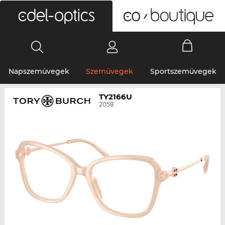
0
Napszemüvegek
Szemüvegek
Sportszemüvegek
TY2166U
2058