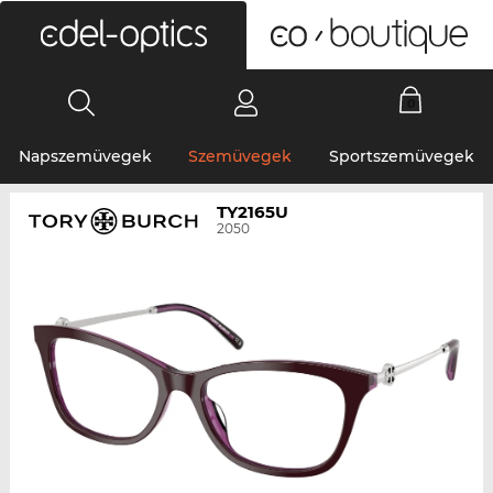
0
Napszemüvegek
Szemüvegek
Sportszemüvegek
TY2165U
2050