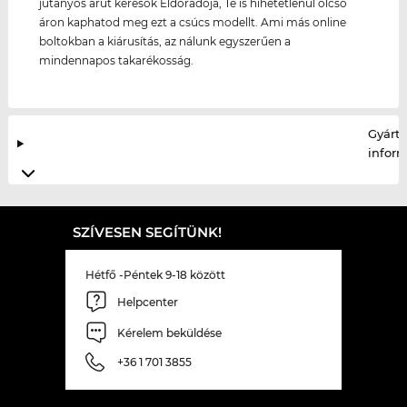
jutányos árut keresők Eldorádója, Te is hihetetlenül olcsó
áron kaphatod meg ezt a csúcs modellt. Ami más online
boltokban a kiárusítás, az nálunk egyszerűen a
mindennapos takarékosság.
Gyártó
infor
SZÍVESEN SEGÍTÜNK!
Hétfő -Péntek 9-18 között
Helpcenter
Kérelem beküldése
+36 1 701 3855