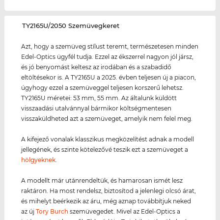
‌TY2165U/2050 Szemüvegkeret
Azt, hogy a szemüveg stílust teremt, természetesen minden
Edel-Optics ügyfél tudja. Ezzel az ékszerrel nagyon jól jársz,
és jó benyomást keltesz az irodában és a szabadidő
eltöltésekor is. A TY2165U a 2025. évben teljesen új a piacon,
úgyhogy ezzel a szemüveggel teljesen korszerű lehetsz.
TY2165U méretei: 53 mm, 55 mm. Az általunk küldött
visszaadási utalvánnyal bármikor költségmentesen
visszaküldheted azt a szemüveget, amelyik nem felel meg.
A kifejező vonalak klasszikus megközelítést adnak a modell
jellegének, és szinte kötelezővé teszik ezt a szemüveget a
hölgyeknek
.
A modellt már utánrendeltük, és hamarosan ismét lesz
raktáron. Ha most rendelsz, biztosítod a jelenlegi olcsó árat,
és mihelyt beérkezik az áru, még aznap továbbítjuk neked
az új
Tory Burch
szemüvegedet. Mivel az Edel-Optics a