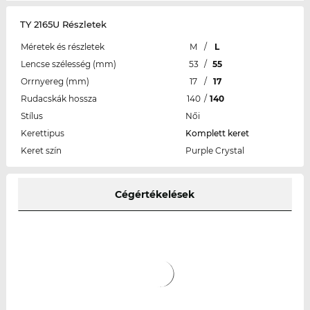
TY 2165U Részletek
Méretek és részletek
M
/
L
Lencse szélesség (mm)
53
/
55
Orrnyereg (mm)
17
/
17
Rudacskák hossza
140
/
140
Stílus
Női
Kerettipus
Komplett keret
Keret szín
Purple Crystal
Cégértékelések