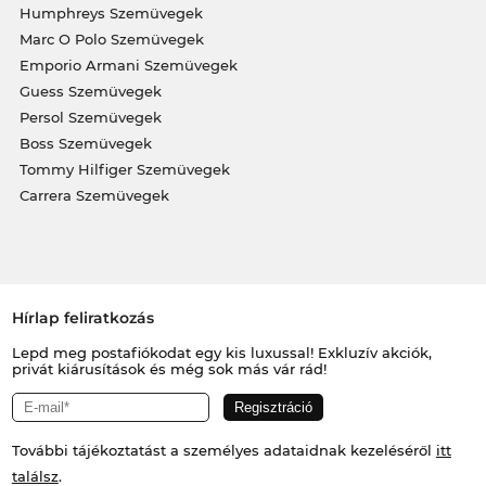
Humphreys Szemüvegek
Marc O Polo Szemüvegek
Emporio Armani Szemüvegek
Guess Szemüvegek
Persol Szemüvegek
Boss Szemüvegek
Tommy Hilfiger Szemüvegek
Carrera Szemüvegek
Hírlap feliratkozás
Lepd meg postafiókodat egy kis luxussal! Exkluzív akciók,
privát kiárusítások és még sok más vár rád!
További tájékoztatást a személyes adataidnak kezeléséről
itt
találsz
.