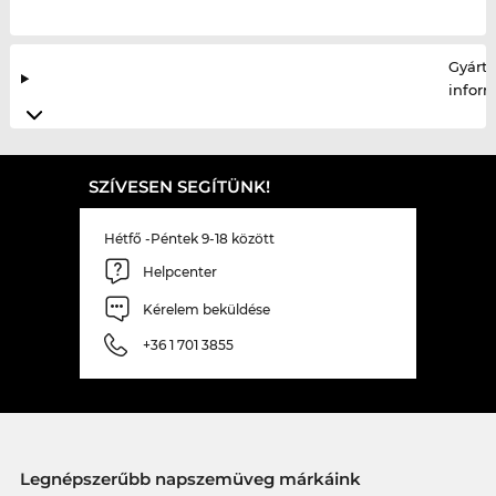
Gyártó
infor
SZÍVESEN SEGÍTÜNK!
Hétfő -Péntek 9-18 között
Helpcenter
Kérelem beküldése
+36 1 701 3855
Legnépszerűbb napszemüveg márkáink