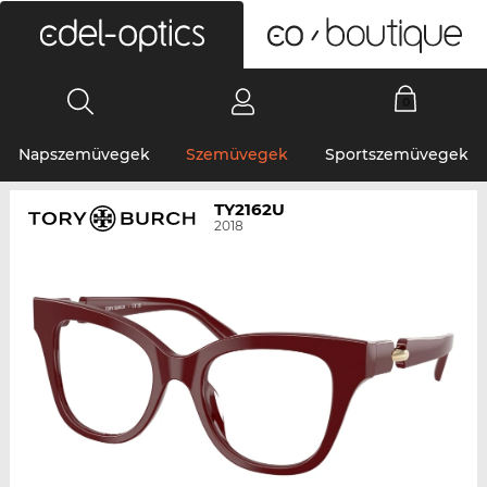
0
Napszemüvegek
Szemüvegek
Sportszemüvegek
TY2162U
2018