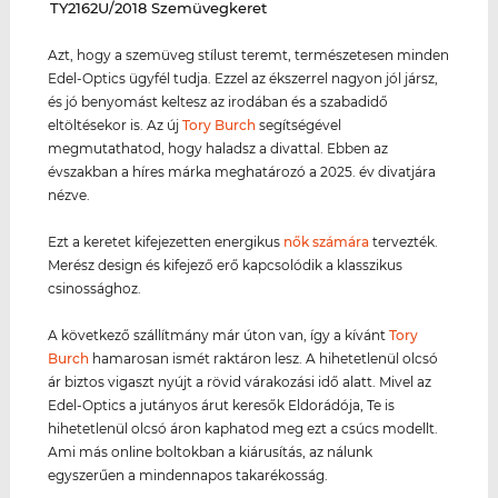
‌TY2162U/2018 Szemüvegkeret
Azt, hogy a szemüveg stílust teremt, természetesen minden
Edel-Optics ügyfél tudja. Ezzel az ékszerrel nagyon jól jársz,
és jó benyomást keltesz az irodában és a szabadidő
eltöltésekor is. Az új
Tory Burch
segítségével
megmutathatod, hogy haladsz a divattal. Ebben az
évszakban a híres márka meghatározó a 2025. év divatjára
nézve.
Ezt a keretet kifejezetten energikus
nők számára
tervezték.
Merész design és kifejező erő kapcsolódik a klasszikus
csinossághoz.
A következő szállítmány már úton van, így a kívánt
Tory
Burch
hamarosan ismét raktáron lesz. A hihetetlenül olcsó
ár biztos vigaszt nyújt a rövid várakozási idő alatt. Mivel az
Edel-Optics a jutányos árut keresők Eldorádója, Te is
hihetetlenül olcsó áron kaphatod meg ezt a csúcs modellt.
Ami más online boltokban a kiárusítás, az nálunk
egyszerűen a mindennapos takarékosság.