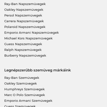
Ray-Ban Napszemüvegek
Oakley Napszemüvegek
Persol Napszemüvegek
Carrera Napszemüvegek
Polaroid Napszemüvegek
Emporio Armani Napszemüvegek
Michael Kors Napszemüvegek
Guess Napszemüvegek
Ralph Napszemüvegek
Burberry Napszemüvegek
Legnépszerűbb szemüveg márkáink
Ray-Ban Szemüvegek
Oakley Szemüvegek
Humphreys Szemüvegek
Marc O Polo Szemüvegek
Emporio Armani Szemüvegek
Guess Szemüvegek