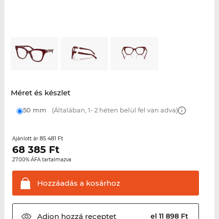
Méret és készlet
50 mm
(Általában, 1- 2 héten belül fel van adva)
85 481 Ft
Ajánlott ár
68 385
Ft
27.00% ÁFA tartalmazva
Hozzáadás a
kosárhoz
Adjon hozzá
receptet
el 11 898 Ft