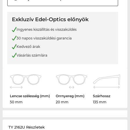
Exkluzív Edel-Optics előnyök
Ingyenes kiszállítás és visszaküldés
30 napos visszaküldési garancia
Kedvező árak
Vásárlás számlára
Lencse szélesség (mm)
Orrnyereg (mm)
Szárhossz
50 mm
20 mm
135 mm
TY 2162U Részletek