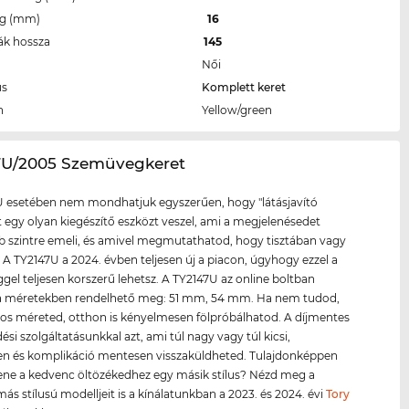
eg (mm)
16
ák hossza
145
Női
us
Komplett keret
n
Yellow/green
47U/2005 Szemüvegkeret
U esetében nem mondhatjuk egyszerűen, hogy "látásjavító
tt egy olyan kiegészítő eszközt veszel, ami a megjelenésedet
szintre emeli, és amivel megmutathatod, hogy tisztában vagy
l. A TY2147U a 2024. évben teljesen új a piacon, úgyhogy ezzel a
el teljesen korszerű lehetsz. A TY2147U az online boltban
a méretekben rendelhető meg: 51 mm, 54 mm. Ha nem tudod,
os méreted, otthon is kényelmesen fölpróbálhatod. A díjmentes
ési szolgáltatásunkkal azt, ami túl nagy vagy túl kicsi,
en és komplikáció mentesen visszaküldheted. Tulajdonképpen
lene a kedvenc öltözékedhez egy másik stílus? Nézd meg a
ás stílusú modelljeit is a kínálatunkban a 2023. és 2024. évi
Tory