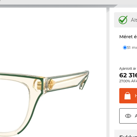
Ál
Méret é
51 
Ajánlott á
62 31
27.00% ÁF