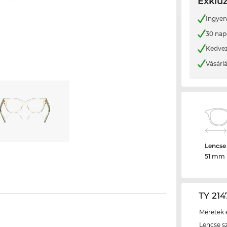
Exkluz
Ingyene
30 nap
Kedvez
Vásárl
Lencse
51 mm
TY 214
Méretek é
Lencse s