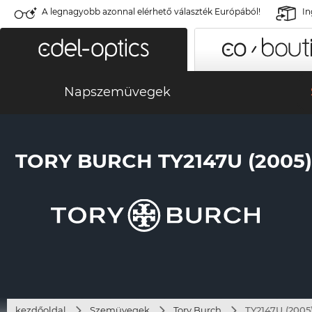
A legnagyobb azonnal elérhető választék Európából!
In
Napszemüvegek
TORY BURCH TY2147U (2005)
kezdőoldal
Szemüvegek
Tory Burch
TY2147U (2005