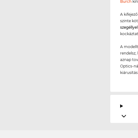
Burch
kín
A kifejez
szinte kö
szegéllye
kockáztat
A modellt
rendelsz, 
aznap tov
Optics-ná
kiárusítá