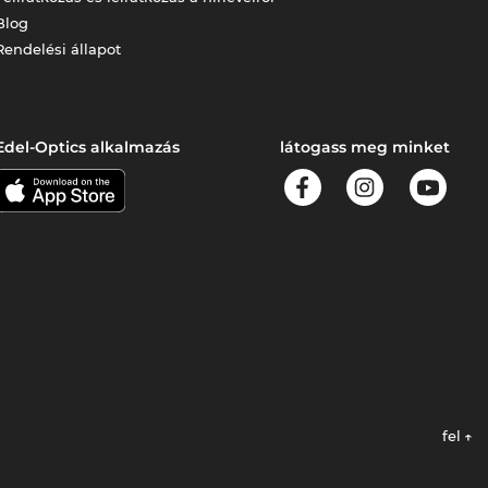
Blog
Rendelési állapot
Edel-Optics alkalmazás
látogass meg minket
fel