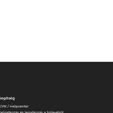
Segítség
GYIK / Helpcenter
Feliratkozás és leiratkozás a hírlevélről