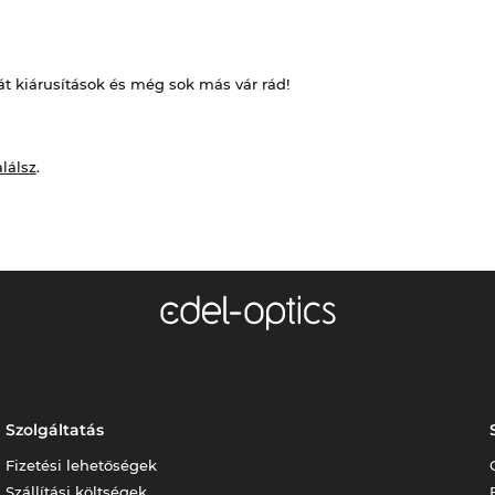
át kiárusítások és még sok más vár rád!
alálsz
.
Szolgáltatás
Fizetési lehetőségek
Szállítási költségek