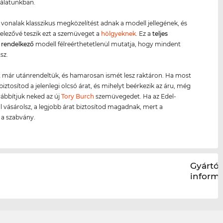
álatunkban.
ő vonalak klasszikus megközelítést adnak a modell jellegének, és
telezővé teszik ezt a szemüveget a
hölgyeknek
. Ez a
teljes
l rendelkező
modell félreérthetetlenül mutatja, hogy mindent
sz.
 már utánrendeltük, és hamarosan ismét lesz raktáron. Ha most
biztosítod a jelenlegi olcsó árat, és mihelyt beérkezik az áru, még
ábbítjuk neked az új
Tory Burch
szemüvegedet. Ha az Edel-
l vásárolsz, a legjobb árat biztosítod magadnak, mert a
s a szabvány.
Gyártói
inform