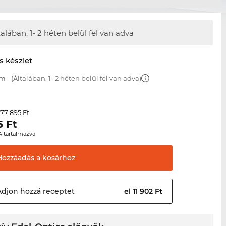
talában,
1- 2 héten belül fel van adva
s készlet
mm
(Általában, 1- 2 héten belül fel van adva)
77 895 Ft
r
6
Ft
A tartalmazva
Hozzáadás a
kosárhoz
Adjon hozzá
receptet
el 11 902 Ft