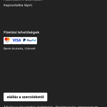
Kapcsolatba lépni
Fizetési lehetőségek
Banki átutalás, Utánvét
elállás a szerződéstől
Általános Szerződési Feltételek
Bizalmasság
Impresszum