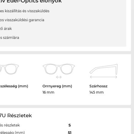
ív Edel-Optics előnyök
s kiszállítás és visszaküldés
os visszaküldési garancia
ő árak
ás számlára
 szélesség (mm)
Orrnyereg (mm)
Szárhossz
16 mm
145 mm
7U Részletek
s részletek
S
zélesség (mm)
51