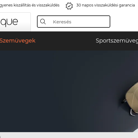
gyenes kiszállítás és visszaküldés
30 napos visszaküldési garancia
Szemüvegek
Sportszemüve
)