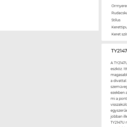
Orrnyer
Rudacsk
Stílus
Kerettip
Keret szí
‌TY21
A TY2147
eszköz. I
magasabb 
a divatta
szemüvegg
ezekben 
mi a pont
visszaküld
egyszerű
jobban il
TY2147U m