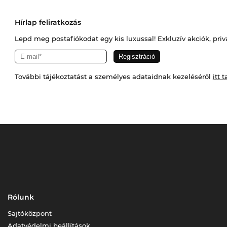
Hírlap feliratkozás
Lepd meg postafiókodat egy kis luxussal! Exkluzív akciók, priv
További tájékoztatást a személyes adataidnak kezeléséről
itt t
Rólunk
Sajtóközpont
Adatvédelmi beállítások