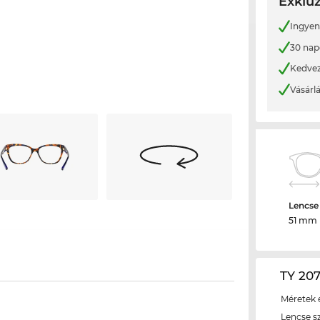
Exkluz
Ingyene
30 nap
Kedvez
Vásárl
Lencse
51 mm
TY 207
Méretek é
Lencse s