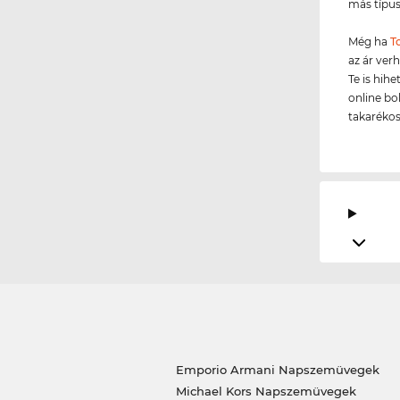
más típus
Még ha
T
az ár ver
Te is hih
online bo
takarékos
Emporio Armani Napszemüvegek
Michael Kors Napszemüvegek