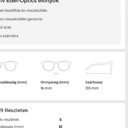
ív Edel-Optics előnyök
s kiszállítás és visszaküldés
os visszaküldési garancia
ő árak
ás számlára
 szélesség (mm)
Orrnyereg (mm)
Szárhossz
16 mm
135 mm
9 Részletek
s részletek
S
zélesség (mm)
51