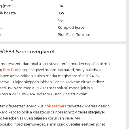
eg (mm)
16
ák hossza
135
Női
us
Komplett keret
n
Blue Flake Tortoise
79/1683 Szemüvegkeret
ormatervezett darabbal a szemüveg terén minden nap jólöltözött
új
Tory Burch
segítségével megmutathatod, hogy haladsz a
 Ebben az évszakban a híres márka meghatározó a 2024. év
 nézve. Tulajdonképpen jobban illene a kedvenc öltözékedhez
 stílus? Nézd meg a TY2079 más stílusú modelljeit is a
kban a 2023. és 2024. évi Tory Burch kínálatunkban.
etet kifejezetten energikus
nők számára
tervezték. Merész design
ző erő kapcsolódik a klasszikus csinossághoz.A
teljes szegéllyel
ző
keretben az üveg teljesen körül van véve. Aki
ésből hord szemüveget, annál csak kivételes esetben jöhet