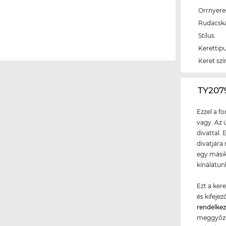
Orrnyer
Rudacsk
Stílus
Kerettip
Keret szí
‌TY20
Ezzel a f
vagy. Az 
divattal.
divatjára
egy másik
kínálatun
Ezt a ker
és kifeje
rendelke
meggyőződ