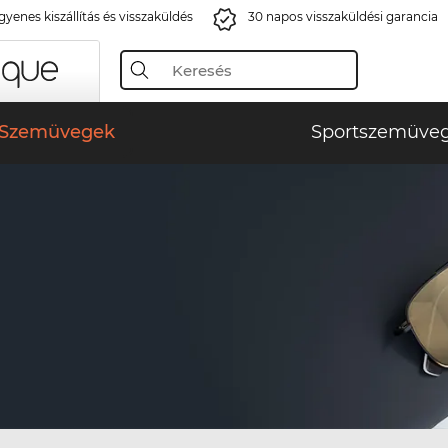
gyenes kiszállítás és visszaküldés
30 napos visszaküldési garancia
Szemüvegek
Sportszemüve