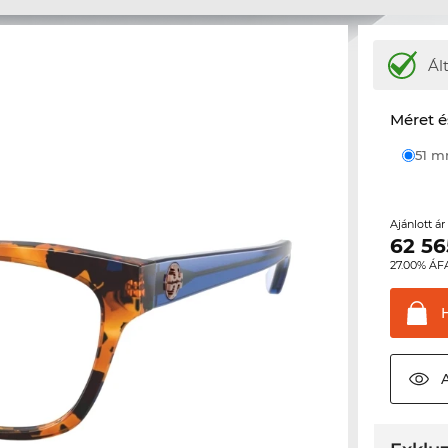
Ál
Méret é
51 
Ajánlott á
62 56
27.00% ÁF