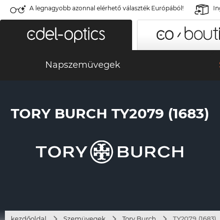
A legnagyobb azonnal elérhető választék Európából!
In
Napszemüvegek
TORY BURCH TY2079 (1683)
kezdőoldal
Szemüvegek
Tory Burch
TY2079 (1683)