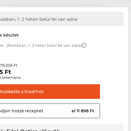
talában,
1- 2 héten belül fel van adva
s készlet
mm
(Általában, 1- 2 héten belül fel van adva)
78 206 Ft
r
5
Ft
A tartalmazva
Hozzáadás a
kosárhoz
Adjon hozzá
receptet
el 11 898 Ft