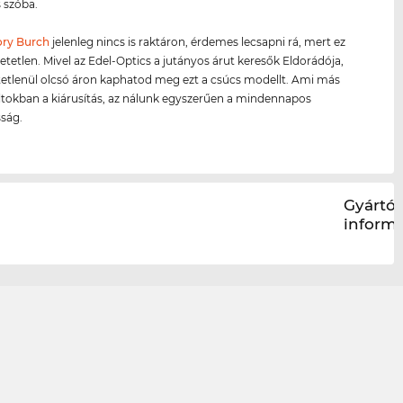
 szóba.
ory Burch
jelenleg nincs is raktáron, érdemes lecsapni rá, mert ez
hetetlen. Mivel az Edel-Optics a jutányos árut keresők Eldorádója,
etetlenül olcsó áron kaphatod meg ezt a csúcs modellt. Ami más
ltokban a kiárusítás, az nálunk egyszerűen a mindennapos
ság.
Gyártói
inform