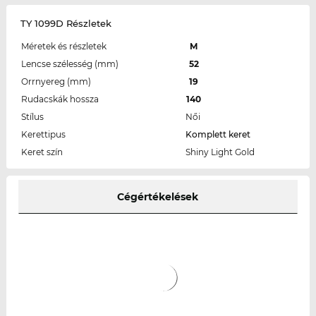
TY 1099D Részletek
Méretek és részletek
M
Lencse szélesség (mm)
52
Orrnyereg (mm)
19
Rudacskák hossza
140
Stílus
Női
Kerettipus
Komplett keret
Keret szín
Shiny Light Gold
Cégértékelések