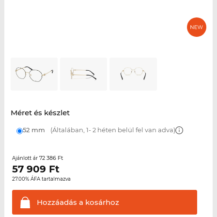
Méret és készlet
52 mm
(Általában, 1- 2 héten belül fel van adva)
72 386 Ft
Ajánlott ár
57 909
Ft
27.00% ÁFA tartalmazva
Hozzáadás a
kosárhoz