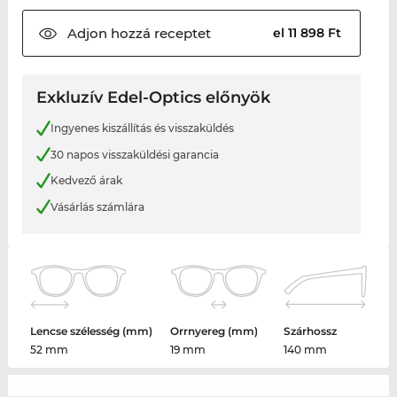
Adjon hozzá
receptet
el 11 898 Ft
Exkluzív Edel-Optics előnyök
Ingyenes kiszállítás és visszaküldés
30 napos visszaküldési garancia
Kedvező árak
Vásárlás számlára
Lencse szélesség (mm)
Orrnyereg (mm)
Szárhossz
52 mm
19 mm
140 mm