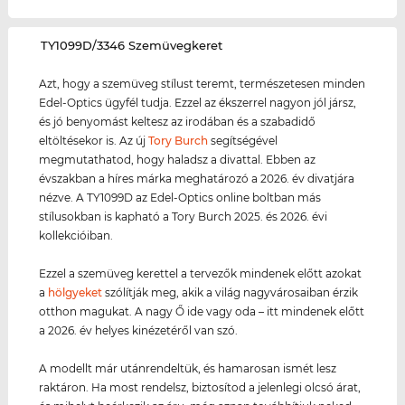
‌TY1099D/3346 Szemüvegkeret
Azt, hogy a szemüveg stílust teremt, természetesen minden
Edel-Optics ügyfél tudja. Ezzel az ékszerrel nagyon jól jársz,
és jó benyomást keltesz az irodában és a szabadidő
eltöltésekor is. Az új
Tory Burch
segítségével
megmutathatod, hogy haladsz a divattal. Ebben az
évszakban a híres márka meghatározó a 2026. év divatjára
nézve. A TY1099D az Edel-Optics online boltban más
stílusokban is kapható a Tory Burch 2025. és 2026. évi
kollekcióiban.
Ezzel a szemüveg kerettel a tervezők mindenek előtt azokat
a
hölgyeket
szólítják meg, akik a világ nagyvárosaiban érzik
otthon magukat. A nagy Ő ide vagy oda – itt mindenek előtt
a 2026. év helyes kinézetéről van szó.
A modellt már utánrendeltük, és hamarosan ismét lesz
raktáron. Ha most rendelsz, biztosítod a jelenlegi olcsó árat,