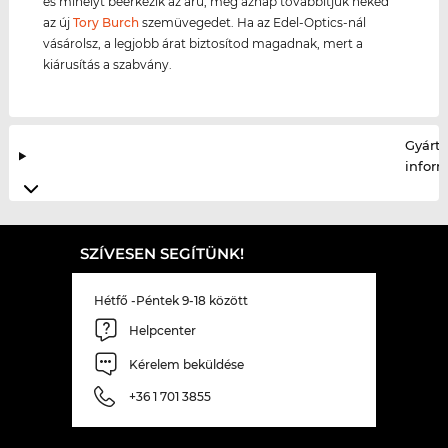
és mihelyt beérkezik az áru, még aznap továbbítjuk neked
az új
Tory Burch
szemüvegedet. Ha az Edel-Optics-nál
vásárolsz, a legjobb árat biztosítod magadnak, mert a
kiárusítás a szabvány.
Gyártó
infor
SZÍVESEN SEGÍTÜNK!
Hétfő -Péntek 9-18 között
Helpcenter
Kérelem beküldése
+36 1 701 3855