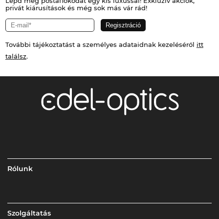
Lepd meg postafiókodat egy kis luxussal! Exkluzív akciók,
privát kiárusítások és még sok más vár rád!
További tájékoztatást a személyes adataidnak kezeléséről
itt
találsz
.
Rólunk
Szolgáltatás