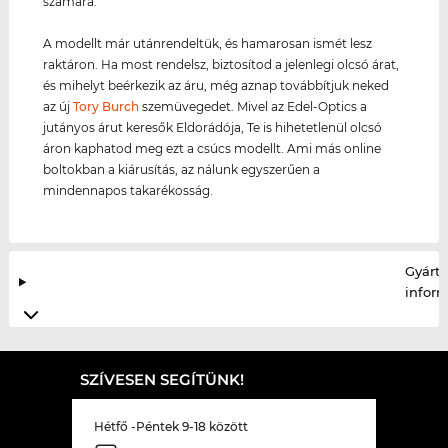
számára.
A modellt már utánrendeltük, és hamarosan ismét lesz
raktáron. Ha most rendelsz, biztosítod a jelenlegi olcsó árat,
és mihelyt beérkezik az áru, még aznap továbbítjuk neked
az új
Tory Burch
szemüvegedet. Mivel az Edel-Optics a
jutányos árut keresők Eldorádója, Te is hihetetlenül olcsó
áron kaphatod meg ezt a csúcs modellt. Ami más online
boltokban a kiárusítás, az nálunk egyszerűen a
mindennapos takarékosság.
Gyártó
infor
SZÍVESEN SEGÍTÜNK!
Hétfő -Péntek 9-18 között