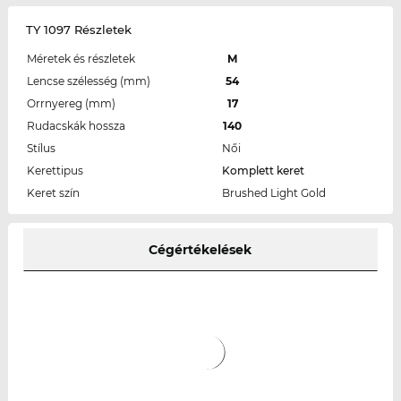
TY 1097 Részletek
Méretek és részletek
M
Lencse szélesség (mm)
54
Orrnyereg (mm)
17
Rudacskák hossza
140
Stílus
Női
Kerettipus
Komplett keret
Keret szín
Brushed Light Gold
Cégértékelések