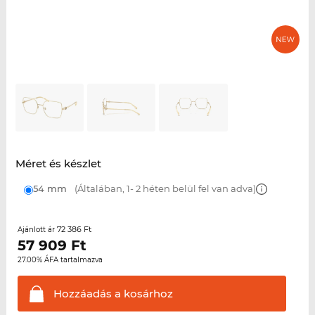
Méret és készlet
54 mm
(Általában, 1- 2 héten belül fel van adva)
72 386 Ft
Ajánlott ár
57 909
Ft
27.00% ÁFA tartalmazva
Hozzáadás a
kosárhoz