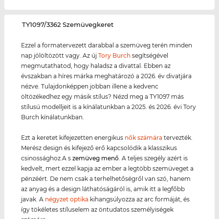
‌TY1097/3362 Szemüvegkeret
Ezzel a formatervezett darabbal a szemüveg terén minden
nap jólöltözött vagy. Az új
Tory Burch
segítségével
megmutathatod, hogy haladsz a divattal. Ebben az
évszakban a híres márka meghatározó a 2026. év divatjára
nézve. Tulajdonképpen jobban illene a kedvenc
öltözékedhez egy másik stílus? Nézd meg a TY1097 más
stílusú modelljeit is a kínálatunkban a 2025. és 2026. évi Tory
Burch kínálatunkban.
Ezt a keretet kifejezetten energikus
nők számára
tervezték.
Merész design és kifejező erő kapcsolódik a klasszikus
csinossághoz.A s
zemüveg menő
. A teljes szegély azért is
kedvelt, mert ezzel kapja az ember a legtöbb szemüveget a
pénzéért. De nem csak a terhelhetőségről van szó, hanem
az anyag és a design láthatóságáról is, amik itt a legfőbb
javak. A
négyzet optika
kihangsúlyozza az arc formáját, és
így tökéletes stíluselem az öntudatos személyiségek