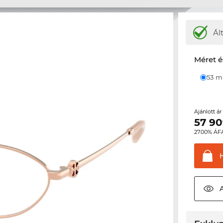
Ál
Méret é
53 
Ajánlott á
57 9
27.00% ÁF