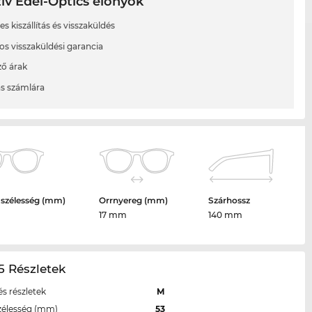
ív Edel-Optics előnyök
s kiszállítás és visszaküldés
os visszaküldési garancia
ő árak
ás számlára
 szélesség (mm)
Orrnyereg (mm)
Szárhossz
17 mm
140 mm
5 Részletek
s részletek
M
zélesség (mm)
53