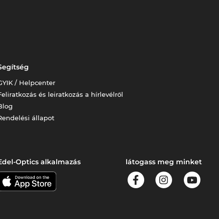
Segítség
GYIK / Helpcenter
Feliratkozás és leiratkozás a hírlevélről
Blog
Rendelési állapot
Edel-Optics alkalmazás
látogass meg minket