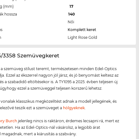
eg (mm)
17
ák hossza
140
Női
us
Komplett keret
n
Light Rose Gold
95/3358 Szemüvegkeret
 a szemüveg stílust teremt, természetesen minden Edel-Optics
ja. Ezzel az ékszerrel nagyon jól jársz, és jó benyomást keltesz az
és a szabadidő eltöltésekor is. A TY1095 a 2025. évben teljesen új
 úgyhogy ezzel a szemüveggel teljesen korszerű lehetsz.
ő vonalak klasszikus megközelítést adnak a modell jellegének, és
telezővé teszik ezt a szemüveget a
hölgyeknek
.
ory Burch
jelenleg nincs is raktáron, érdemes lecsapni rá, mert ez
etetlen. Ha az Edel-Optics-nál vásárolsz, a legjobb árat
d magadnak, mert a kiárusítás a szabvány.