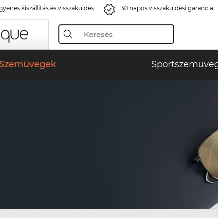
gyenes kiszállítás és visszaküldés
30 napos visszaküldési garancia
Szemüvegek
Sportszemüve