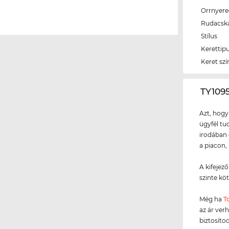
Orrnyer
Rudacsk
Stílus
Kerettip
Keret szí
‌TY10
Azt, hogy
ügyfél tud
irodában 
a piacon,
A kifejez
szinte kö
Még ha
T
az ár verh
biztosíto