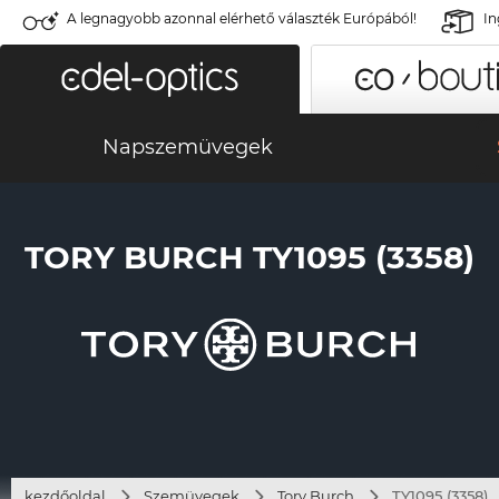
A legnagyobb azonnal elérhető választék Európából!
In
Napszemüvegek
TORY BURCH TY1095 (3358)
kezdőoldal
Szemüvegek
Tory Burch
TY1095 (3358)