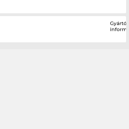
Gyártói
inform