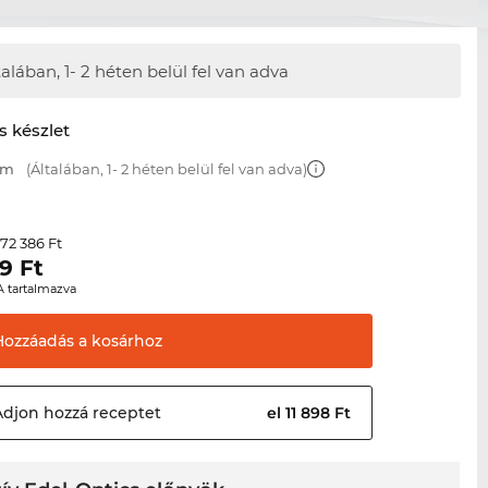
talában,
1- 2 héten belül fel van adva
s készlet
mm
(Általában, 1- 2 héten belül fel van adva)
72 386 Ft
r
09
Ft
A tartalmazva
Hozzáadás a
kosárhoz
Adjon hozzá
receptet
el 11 898 Ft