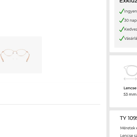
Exkluz
Ingyene
30 nap
Kedvez
Vásárl
Lencse
53 mm
TY 109
Méretek é
Lencse s