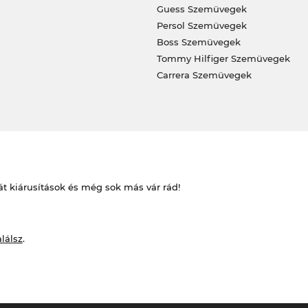
Guess Szemüvegek
Persol Szemüvegek
Boss Szemüvegek
Tommy Hilfiger Szemüvegek
Carrera Szemüvegek
át kiárusítások és még sok más vár rád!
alálsz
.