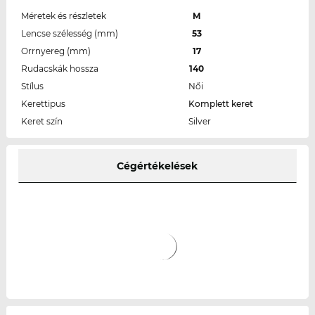
Méretek és részletek
M
Lencse szélesség (mm)
53
Orrnyereg (mm)
17
Rudacskák hossza
140
Stílus
Női
Kerettipus
Komplett keret
Keret szín
Silver
Cégértékelések