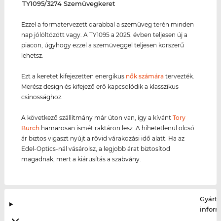
‌TY1095/3274 Szemüvegkeret
Ezzel a formatervezett darabbal a szemüveg terén minden
nap jólöltözött vagy. A TY1095 a 2025. évben teljesen új a
piacon, úgyhogy ezzel a szemüveggel teljesen korszerű
lehetsz.
Ezt a keretet kifejezetten energikus
nők számára
tervezték.
Merész design és kifejező erő kapcsolódik a klasszikus
csinossághoz.
A következő szállítmány már úton van, így a kívánt
Tory
Burch
hamarosan ismét raktáron lesz. A hihetetlenül olcsó
ár biztos vigaszt nyújt a rövid várakozási idő alatt. Ha az
Edel-Optics-nál vásárolsz, a legjobb árat biztosítod
magadnak, mert a kiárusítás a szabvány.
Gyártó
infor