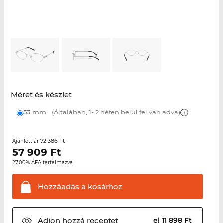
Méret és készlet
53 mm
(Általában, 1- 2 héten belül fel van adva)
72 386 Ft
Ajánlott ár
57 909
Ft
27.00% ÁFA tartalmazva
Hozzáadás a
kosárhoz
Adjon hozzá
receptet
el 11 898 Ft