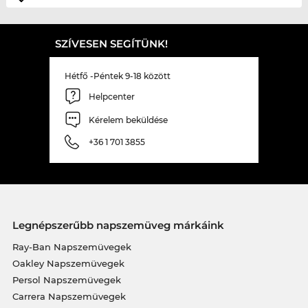
SZÍVESEN SEGÍTÜNK!
Hétfő -Péntek 9-18 között
Helpcenter
Kérelem beküldése
+36 1 701 3855
Legnépszerűbb napszemüveg márkáink
Ray-Ban Napszemüvegek
Oakley Napszemüvegek
Persol Napszemüvegek
Carrera Napszemüvegek