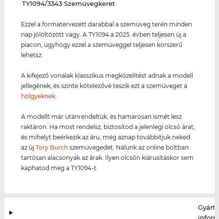
‌TY1094/3343 Szemüvegkeret
Ezzel a formatervezett darabbal a szemüveg terén minden
nap jólöltözött vagy. A TY1094 a 2025. évben teljesen új a
piacon, úgyhogy ezzel a szemüveggel teljesen korszerű
lehetsz.
A kifejező vonalak klasszikus megközelítést adnak a modell
jellegének, és szinte kötelezővé teszik ezt a szemüveget a
hölgyeknek
.
A modellt már utánrendeltük, és hamarosan ismét lesz
raktáron. Ha most rendelsz, biztosítod a jelenlegi olcsó árat,
és mihelyt beérkezik az áru, még aznap továbbítjuk neked
az új
Tory Burch
szemüvegedet. Nálunk az online boltban
tartósan alacsonyak az árak. Ilyen olcsón kiárusításkor sem
kaphatod meg a TY1094-t.
Gyártó
infor