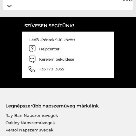
SZÍVESEN SEGÍTÜNK!
Hétfő -Péntek 9-18 között
Helpcenter
Kérelem beküldése
+36 1 701 3855
Legnépszerűbb napszemüveg márkáink
Ray-Ban Napszemüvegek
Oakley Napszemüvegek
Persol Napszemüvegek