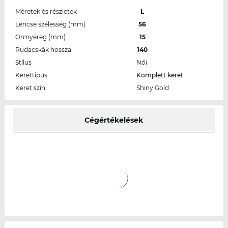
Méretek és részletek
L
Lencse szélesség (mm)
56
Orrnyereg (mm)
15
Rudacskák hossza
140
Stílus
Női
Kerettipus
Komplett keret
Keret szín
Shiny Gold
Cégértékelések