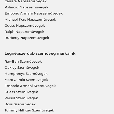
Carrera Napszemüvegek
Polaroid Napszemüvegek
Emporio Armani Napszemüvegek
Michael Kors Napszemüvegek
Guess Napszemüvegek
Ralph Napszemüvegek
Burberry Napszemüvegek
Legnépszerűbb szemüveg márkáink
Ray-Ban Szemüvegek
Oakley Szemüvegek
Humphreys Szemüvegek
Marc O Polo Szemüvegek
Emporio Armani Szemüvegek
Guess Szemüvegek
Persol Szemüvegek
Boss Szemüvegek
Tommy Hilfiger Szemüvegek