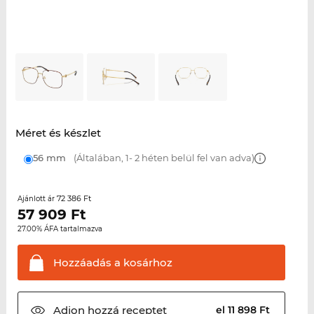
Méret és készlet
56 mm
(Általában, 1- 2 héten belül fel van adva)
72 386 Ft
Ajánlott ár
57 909
Ft
27.00% ÁFA tartalmazva
Hozzáadás a
kosárhoz
Adjon hozzá
receptet
el 11 898 Ft