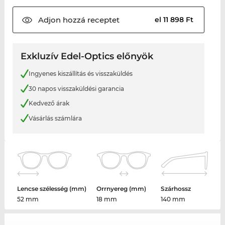
Adjon hozzá
receptet
el 11 898 Ft
Exkluzív Edel-Optics előnyök
Ingyenes kiszállítás és visszaküldés
30 napos visszaküldési garancia
Kedvező árak
Vásárlás számlára
Lencse szélesség (mm)
Orrnyereg (mm)
Szárhossz
52 mm
18 mm
140 mm