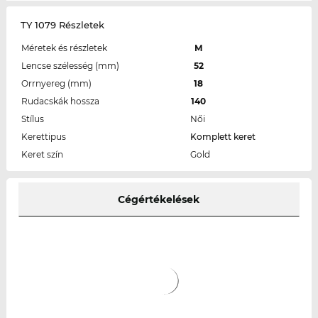
TY 1079 Részletek
Méretek és részletek
M
Lencse szélesség (mm)
52
Orrnyereg (mm)
18
Rudacskák hossza
140
Stílus
Női
Kerettipus
Komplett keret
Keret szín
Gold
Cégértékelések