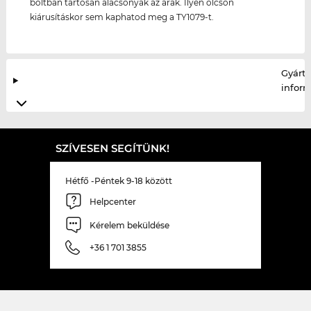
boltban tartósan alacsonyak az árak. Ilyen olcsón
kiárusításkor sem kaphatod meg a TY1079-t.
Gyártó
infor
SZÍVESEN SEGÍTÜNK!
Hétfő -Péntek 9-18 között
Helpcenter
Kérelem beküldése
+36 1 701 3855