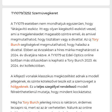
‌TY1079/3252 Szemüvegkeret
A TY1079 esetében nem mondhatjuk egyszerűen, hogy
"látásjavító eszköz. Itt egy olyan kiegészítő eszközt veszel,
ami a megjelenésedet magasabb szintre emeli, és amivel
megmutathatod, hogy tisztában vagy a divattal. Az új
Tory
Burch
segítségével megmutathatod, hogy haladsz a
divattal. Ebben az évszakban a híres márka meghatározó a
2024. év divatjára nézve. A TY1079 az Edel-Optics online
boltban más stílusokban is kapható a Tory Burch 2023. és
2024. évi kollekcióiban.
A kifejező vonalak klasszikus megközelítést adnak a modell
jellegének, és szinte kötelezővé teszik ezt a szemüveget a
hölgyeknek
. Ez a
teljes szegéllyel rendelkező
modell
félreérthetetlenül mutatja, hogy mindent kockáztatsz.
Még ha
Tory Burch
jelenleg nincs is raktáron, érdemes
lecsapni rá, mert ez az ár verhetetlen. Nálunk az online