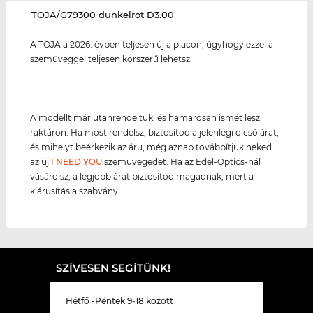
‌TOJA/G79300 dunkelrot D3.00
A TOJA a 2026. évben teljesen új a piacon, úgyhogy ezzel a
szemüveggel teljesen korszerű lehetsz.
A modellt már utánrendeltük, és hamarosan ismét lesz
raktáron. Ha most rendelsz, biztosítod a jelenlegi olcsó árat,
és mihelyt beérkezik az áru, még aznap továbbítjuk neked
az új
I NEED YOU
szemüvegedet. Ha az Edel-Optics-nál
vásárolsz, a legjobb árat biztosítod magadnak, mert a
kiárusítás a szabvány.
SZÍVESEN SEGÍTÜNK!
Hétfő -Péntek 9-18 között