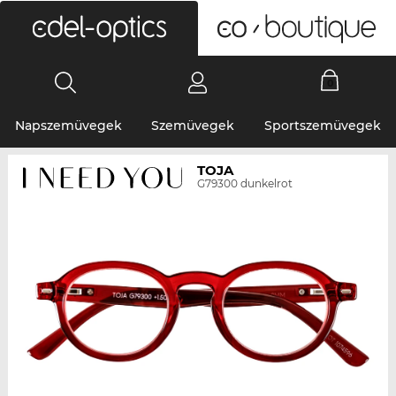
0
Napszemüvegek
Szemüvegek
Sportszemüvegek
TOJA
G79300 dunkelrot