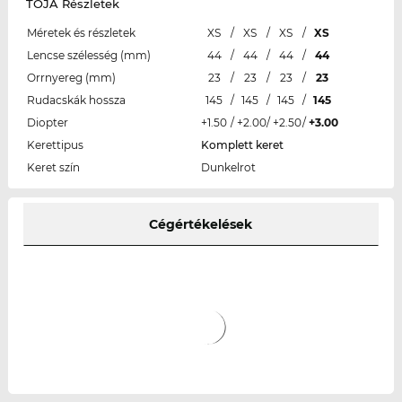
TOJA Részletek
Méretek és részletek
XS
/
XS
/
XS
/
XS
Lencse szélesség (mm)
44
/
44
/
44
/
44
Orrnyereg (mm)
23
/
23
/
23
/
23
Rudacskák hossza
145
/
145
/
145
/
145
Diopter
+1.50
/
+2.00
/
+2.50
/
+3.00
Kerettipus
Komplett keret
Keret szín
Dunkelrot
Cégértékelések