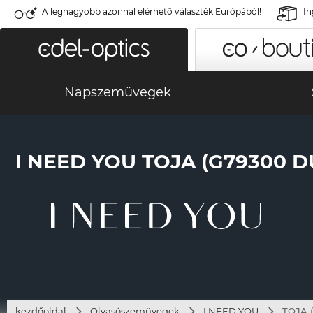
A legnagyobb azonnal elérhető választék Európából!
In
Napszemüvegek
I NEED YOU TOJA (G79300 
kezdőoldal
Olvasószemüvegek
I NEED YOU
TOJA (