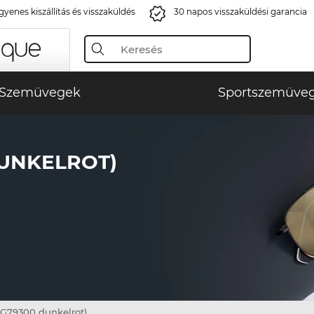
gyenes kiszállítás és visszaküldés
30 napos visszaküldési garancia
Szemüvegek
Sportszemüve
DUNKELROT)
G79300 dunkelrot)