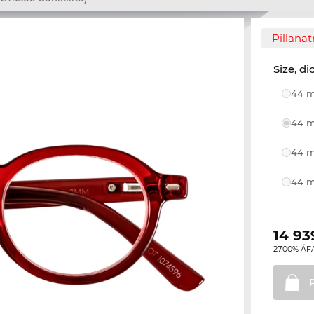
Pillana
Size, di
44 m
44 m
44 m
44 m
14 93
27.00% ÁF