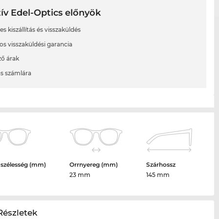
ív Edel-Optics előnyök
s kiszállítás és visszaküldés
os visszaküldési garancia
ő árak
ás számlára
 szélesség (mm)
Orrnyereg (mm)
Szárhossz
m
23 mm
145 mm
Részletek