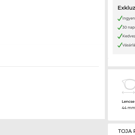
Exkluz
Ingyene
30 nap
Kedvez
Vásárl
Lencse
44 m
TOJA 