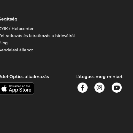
Segítség
GYIK / Helpcenter
Feliratkozás és leiratkozás a hírlevélről
Blog
Rendelési állapot
Edel-Optics alkalmazás
látogass meg minket