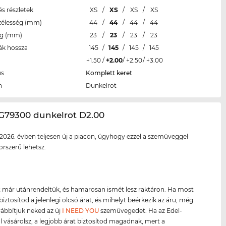
s részletek
XS
/
XS
/
XS
/
XS
zélesség (mm)
44
/
44
/
44
/
44
eg (mm)
23
/
23
/
23
/
23
ák hossza
145
/
145
/
145
/
145
+1.50
/
+2.00
/
+2.50
/
+3.00
us
Komplett keret
n
Dunkelrot
/G79300 dunkelrot D2.00
2026. évben teljesen új a piacon, úgyhogy ezzel a szemüveggel
orszerű lehetsz.
 már utánrendeltük, és hamarosan ismét lesz raktáron. Ha most
biztosítod a jelenlegi olcsó árat, és mihelyt beérkezik az áru, még
ábbítjuk neked az új
I NEED YOU
szemüvegedet. Ha az Edel-
l vásárolsz, a legjobb árat biztosítod magadnak, mert a