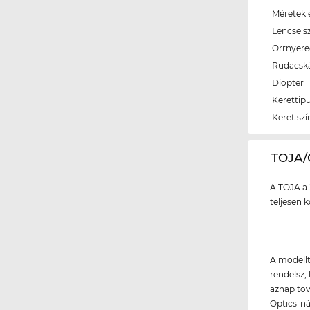
Méretek é
Lencse s
Orrnyer
Rudacsk
Diopter
Kerettip
Keret szí
‌TOJA
A TOJA a 
teljesen k
A modellt
rendelsz, 
aznap tov
Optics-ná