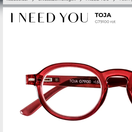
TOJA
G79100 rot