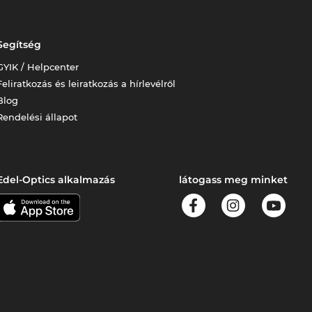
Segítség
GYIK / Helpcenter
Feliratkozás és leiratkozás a hírlevélről
Blog
Rendelési állapot
Edel-Optics alkalmazás
látogass meg minket