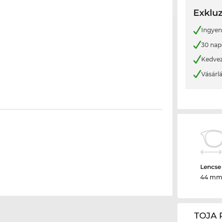
Exkluz
Ingyene
30 nap
Kedvez
Vásárl
Lencse
44 m
TOJA 