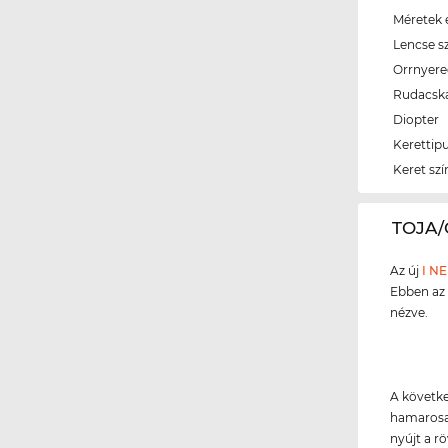
Méretek é
Lencse s
Orrnyer
Rudacsk
Diopter
Kerettip
Keret szí
‌TOJA/
Az új
I N
Ebben az 
nézve.
A követke
hamarosan
nyújt a rö