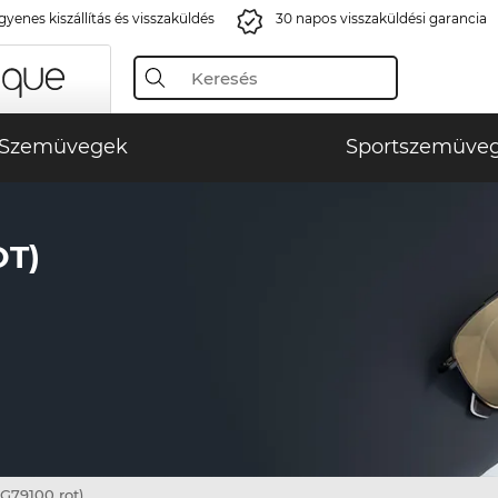
gyenes kiszállítás és visszaküldés
30 napos visszaküldési garancia
Szemüvegek
Sportszemüve
OT)
G79100 rot)