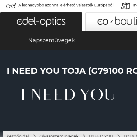
A legnagyobb azonnal elérhető választék Európából!
In
Napszemüvegek
I NEED YOU TOJA (G79100 R
kezdőoldal
Olvasószemüvegek
I NEED YOU
TOJA (