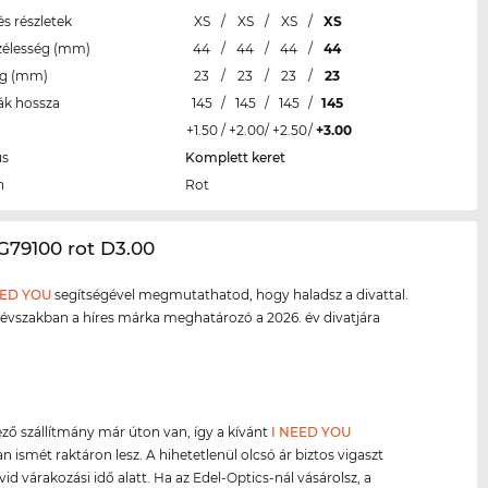
s részletek
XS
/
XS
/
XS
/
XS
zélesség (mm)
44
/
44
/
44
/
44
eg (mm)
23
/
23
/
23
/
23
ák hossza
145
/
145
/
145
/
145
+1.50
/
+2.00
/
+2.50
/
+3.00
us
Komplett keret
n
Rot
G79100 rot D3.00
EED YOU
segítségével megmutathatod, hogy haladsz a divattal.
évszakban a híres márka meghatározó a 2026. év divatjára
ző szállítmány már úton van, így a kívánt
I NEED YOU
 ismét raktáron lesz. A hihetetlenül olcsó ár biztos vigaszt
vid várakozási idő alatt. Ha az Edel-Optics-nál vásárolsz, a