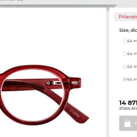
Pillana
Size, di
44 m
44 m
44 m
44 m
14 87
27.00% ÁF