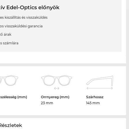
ív Edel-Optics előnyök
s kiszállítás és visszaküldés
os visszaküldési garancia
ő árak
ás számlára
 szélesség (mm)
Orrnyereg (mm)
Szárhossz
m
23 mm
145 mm
Részletek