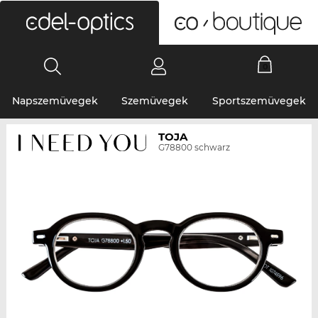
0
Napszemüvegek
Szemüvegek
Sportszemüvegek
TOJA
G78800 schwarz