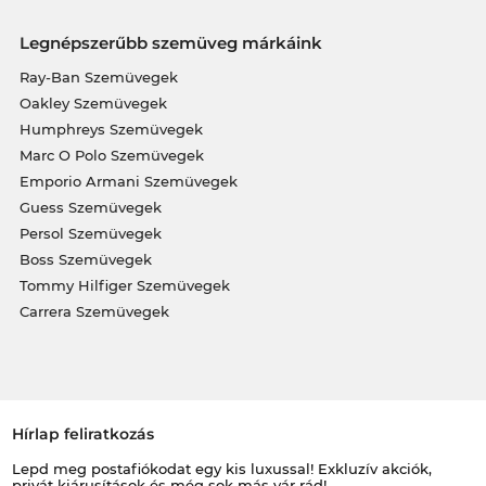
Legnépszerűbb szemüveg márkáink
Ray-Ban Szemüvegek
Oakley Szemüvegek
Humphreys Szemüvegek
Marc O Polo Szemüvegek
Emporio Armani Szemüvegek
Guess Szemüvegek
Persol Szemüvegek
Boss Szemüvegek
Tommy Hilfiger Szemüvegek
Carrera Szemüvegek
Hírlap feliratkozás
Lepd meg postafiókodat egy kis luxussal! Exkluzív akciók,
privát kiárusítások és még sok más vár rád!