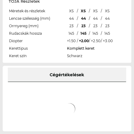
TOJA Részletek
Méretek és részletek
XS
/
XS
/
XS
/
XS
Lencse szélesség (mm)
44
/
44
/
44
/
44
Orrnyereg (mm)
23
/
23
/
23
/
23
Rudacskák hossza
145
/
145
/
145
/
145
Diopter
+1.50
/
+2.00
/
+2.50
/
+3.00
Kerettipus
Komplett keret
Keret szín
Schwarz
Cégértékelések