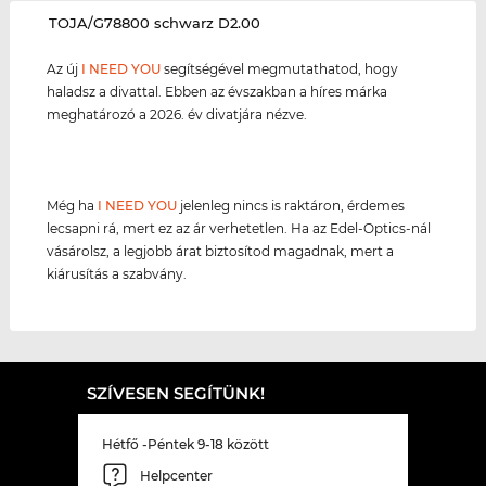
‌TOJA/G78800 schwarz D2.00
Az új
I NEED YOU
segítségével megmutathatod, hogy
haladsz a divattal. Ebben az évszakban a híres márka
meghatározó a 2026. év divatjára nézve.
Még ha
I NEED YOU
jelenleg nincs is raktáron, érdemes
lecsapni rá, mert ez az ár verhetetlen. Ha az Edel-Optics-nál
vásárolsz, a legjobb árat biztosítod magadnak, mert a
kiárusítás a szabvány.
SZÍVESEN SEGÍTÜNK!
Hétfő -Péntek 9-18 között
Helpcenter