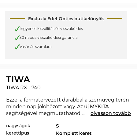
Exkluzív Edel-Optics butikelőnyök
Ingyenes kiszállítás és visszaküldés
30 napos visszaküldési garancia
Vásárlás számlára
TIWA
TIWA RX - 740
Ezzel a formatervezett darabbal a szemüveg terén
minden nap jólöltözött vagy. Az új
MYKITA
segítségével megmutathatod, hogy haladsz a
...
olvasson tovább
divattal. Ebben az évszakban a híres márka
nagyságok
S
meghatározó a 2026. év divatjára nézve.
kerettipus
Komplett keret
Tulajdonképpen jobban illene a kedvenc