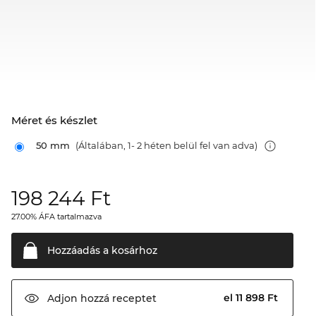
Méret és készlet
50 mm
(Általában, 1- 2 héten belül fel van adva)
198 244
Ft
27.00% ÁFA tartalmazva
Hozzáadás a
kosárhoz
el 11 898 Ft
Adjon hozzá
receptet