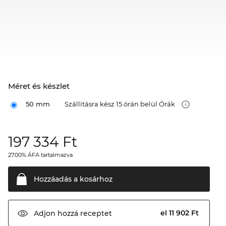
Méret és készlet
50 mm
Szállításra kész 15 órán belül Órák
197 334
Ft
27.00% ÁFA tartalmazva
Hozzáadás a
kosárhoz
el 11 902 Ft
Adjon hozzá
receptet