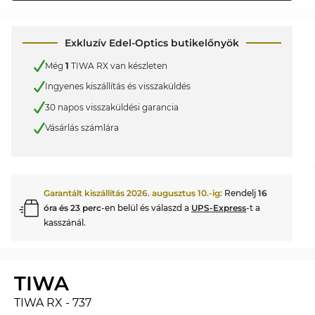
Exkluzív Edel-Optics butikelőnyök
Még
1
TIWA RX van készleten
Ingyenes kiszállítás és visszaküldés
30 napos visszaküldési garancia
Vásárlás számlára
Garantált kiszállítás
2026. augusztus 10.
-ig:
Rendelj
16
óra és 23 perc
-en belül és válaszd a
UPS-Express
-t a
kasszánál.
TIWA
TIWA RX - 737