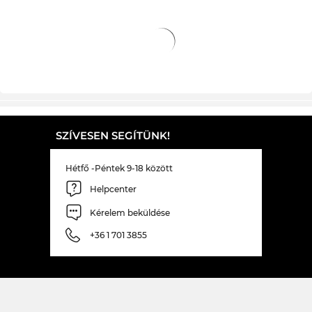
Ők beleteszik a Te értékeiddel rendelkező üveget
az új keretedbe. Így azután hamarosan teljes
áttekintésed lesz az új szemüveg jóvoltából!
Nálunk az online boltban tartósan alacsonyak az
árak. Ilyen olcsón kiárusításkor sem kaphatod meg
a TIWA RX-t.
SZÍVESEN SEGÍTÜNK!
Hétfő -Péntek 9-18 között
Helpcenter
Kérelem beküldése
+36 1 701 3855