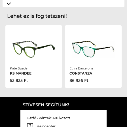
Lehet ez is fog tetszeni!
Kate Spade
Etnia Barcelona
KS MANDEE
CONSTANZA
53 835 Ft
86 936 Ft
SZÍVESEN SEGÍTÜNK!
Hétfő -Péntek 9-18 között
Helpcenter