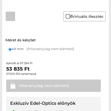
Virtuális illesztés
Méret és készlet
49 mm
(Pillanatnyilag nem elérhető)
67 294 Ft
Ajánlott ár
53 835
Ft
27.00% ÁFA tartalmazva
Pillanatnyilag nem
elérhető
Exkluzív Edel-Optics előnyök