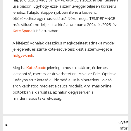
nap jólöltözött vagy. A TEMPERANCE a 2025. évben teljesen
új a piacon, úgyhogy ezzel a szemüveggel teljesen korszerű
lehetsz. Tulajdonképpen jobban illene a kedvenc
öltözékedhez egy másik stílus? Nézd meg a TEMPERANCE
más stílusú modelljeit is a kínálatunkban a 2024. és 2025. évi
Kate Spade
kínálatunkban.
A kifejező vonalak klasszikus megközelítést adnak a modell
jellegének, és szinte kötelezővé teszik ezt a szemüveget a
hölgyeknek
.
Még ha
Kate Spade
jelenleg nincs is raktáron, érdemes
lecsapni rá, mert ez az ár verhetetlen. Mivel az Edel-Optics a
jutányos árut keresők Eldorádója, Te is hihetetlenül olcsó
áron kaphatod meg ezt a csúcs modellt. Ami más online
boltokban a kiárusítás, az nálunk egyszerűen a
mindennapos takarékosság.
Gyártó
infor