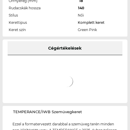
Orrnyereg (mm)
18
Rudacskák hossza
140
Stílus
Női
Kerettipus
Komplett keret
Keret szín
Green Pink
Cégértékelések
‌TEMPERANCE/IWB Szemüvegkeret
Ezzel a formatervezett darabbal a szemüveg terén minden