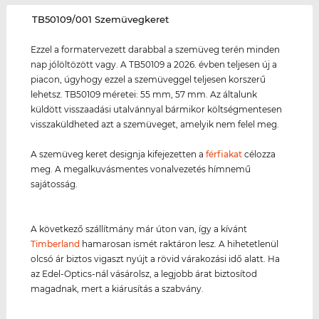
‌TB50109/001 Szemüvegkeret
Ezzel a formatervezett darabbal a szemüveg terén minden
nap jólöltözött vagy. A TB50109 a 2026. évben teljesen új a
piacon, úgyhogy ezzel a szemüveggel teljesen korszerű
lehetsz. TB50109 méretei: 55 mm, 57 mm. Az általunk
küldött visszaadási utalvánnyal bármikor költségmentesen
visszaküldheted azt a szemüveget, amelyik nem felel meg.
A szemüveg keret designja kifejezetten a
férfiakat
célozza
meg. A megalkuvásmentes vonalvezetés hímnemű
sajátosság.
A következő szállítmány már úton van, így a kívánt
Timberland
hamarosan ismét raktáron lesz. A hihetetlenül
olcsó ár biztos vigaszt nyújt a rövid várakozási idő alatt. Ha
az Edel-Optics-nál vásárolsz, a legjobb árat biztosítod
magadnak, mert a kiárusítás a szabvány.