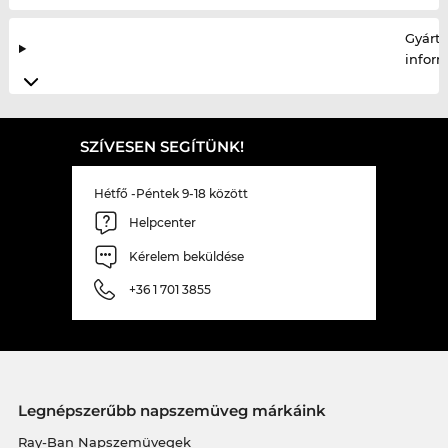
Gyártó
infor
SZÍVESEN SEGÍTÜNK!
Hétfő -Péntek 9-18 között
Helpcenter
Kérelem beküldése
+36 1 701 3855
Legnépszerűbb napszemüveg márkáink
Ray-Ban Napszemüvegek