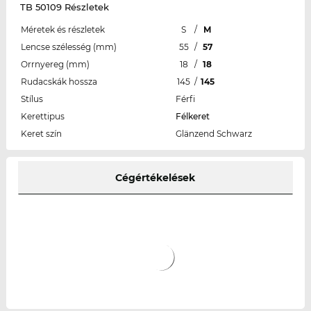
TB 50109 Részletek
Méretek és részletek
S
/
M
Lencse szélesség (mm)
55
/
57
Orrnyereg (mm)
18
/
18
Rudacskák hossza
145
/
145
Stílus
Férfi
Kerettipus
Félkeret
Keret szín
Glänzend Schwarz
Cégértékelések