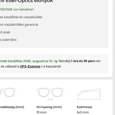
ív Edel-Optics előnyök
TB50108 van készleten
s kiszállítás és visszaküldés
os visszaküldési garancia
ő árak
ás számlára
ntált kiszállítás
2026. augusztus 10.
-ig:
Rendelj
1 óra és 39 perc
-en
l és válaszd a
UPS-Express
-t a kasszánál.
 szélesség (mm)
Orrnyereg (mm)
Szárhossz
19 mm
145 mm