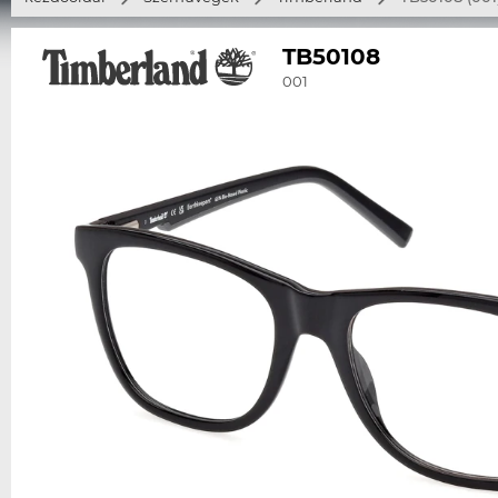
TB50108
001