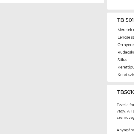
TB 501
Méretek é
Lencse s
Orrnyer
Rudacsk
Stílus
Kerettip
Keret szí
‌TB50
Ezzel a f
vagy. A T
szemüvegg
Anyagába