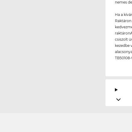
nemes de
Ha a kívá
Raktáron 
kedvezmén
raktáronA
csiszolt 
kezedbe v
alacsonya
TB50108-t