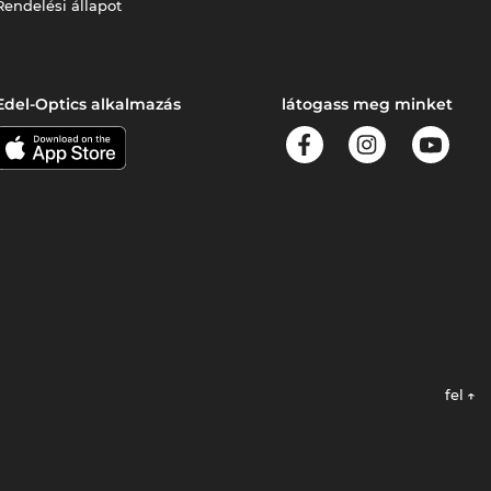
Rendelési állapot
Edel-Optics alkalmazás
látogass meg minket
fel