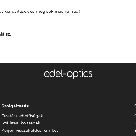
át kiárusítások és még sok más vár rád!
alálsz
.
Szolgáltatás
Fizetési lehetőségek
Szállítási költségek
Kérjen visszaküldési címkét