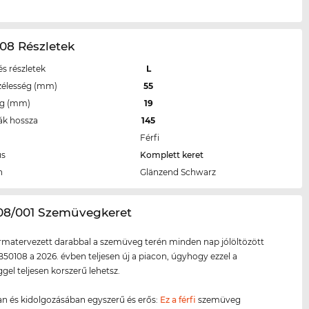
08 Részletek
s részletek
L
zélesség (mm)
55
eg (mm)
19
ák hossza
145
Férfi
us
Komplett keret
n
Glänzend Schwarz
108/001 Szemüvegkeret
ormatervezett darabbal a szemüveg terén minden nap jólöltözött
B50108 a 2026. évben teljesen új a piacon, úgyhogy ezzel a
el teljesen korszerű lehetsz.
n és kidolgozásában egyszerű és erős:
Ez a férfi
szemüveg