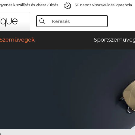
gyenes kiszállítás és visszaküldés
30 napos visszaküldési garancia
Szemüvegek
Sportszemüve
)