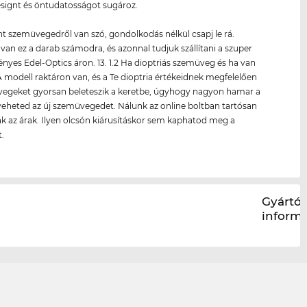
signt és öntudatosságot sugároz.
nt szemüvegedről van szó, gondolkodás nélkül csapj le rá.
van ez a darab számodra, és azonnal tudjuk szállítani a szuper
yes Edel-Optics áron. 13. 1.2 Ha dioptriás szemüveg és ha van
 modell raktáron van, és a Te dioptria értékeidnek megfelelően
üvegeket gyorsan beleteszik a keretbe, úgyhogy nagyon hamar a
eheted az új szemüvegedet. Nálunk az online boltban tartósan
k az árak. Ilyen olcsón kiárusításkor sem kaphatod meg a
.
Gyártói
inform