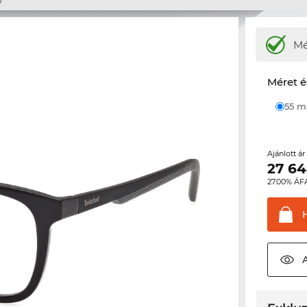
M
Méret é
55 
Ajánlott á
27 64
27.00% ÁF