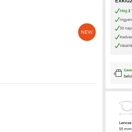
Exkluz
Még
2
Ingyene
30 nap
Kedvez
Vásárl
Gara
belü
Lencse
55 mm