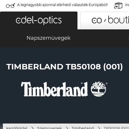
A legnagyobb azonnal elérhető választék Európából!
In
Napszemüvegek
TIMBERLAND TB50108 (001)
kezdőoldal
Szemüvegek
Timberland
TB50108 (001