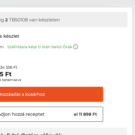
ég
2
TB50108 van készleten
s készlet
mm
Szállításra kész 0 órán belül Órák
34 556 Ft
r
5
Ft
A tartalmazva
Hozzáadás a
kosárhoz
Adjon hozzá
receptet
el 11 898 Ft