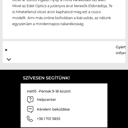
Mivel az Edel-Optics a jutányos árut keresők Eldorádója, Te
is hihetetlenül olcsó áron kaphatod meg ezt a csúcs
modellt. Ami más online boltokban a kiárusítás, az nálunk
egyszerűen a mindennapos takarékosság.
Gyártó
infor
SZÍVESEN SEGÍTÜNK!
Hétfő -Péntek 9-18 között
Helpcenter
Kérelem beküldése
+36 1 701 3855