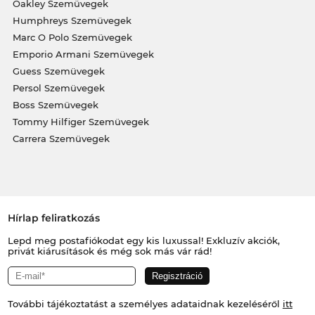
Oakley Szemüvegek
Humphreys Szemüvegek
Marc O Polo Szemüvegek
Emporio Armani Szemüvegek
Guess Szemüvegek
Persol Szemüvegek
Boss Szemüvegek
Tommy Hilfiger Szemüvegek
Carrera Szemüvegek
Hírlap feliratkozás
Lepd meg postafiókodat egy kis luxussal! Exkluzív akciók,
privát kiárusítások és még sok más vár rád!
További tájékoztatást a személyes adataidnak kezeléséről
itt