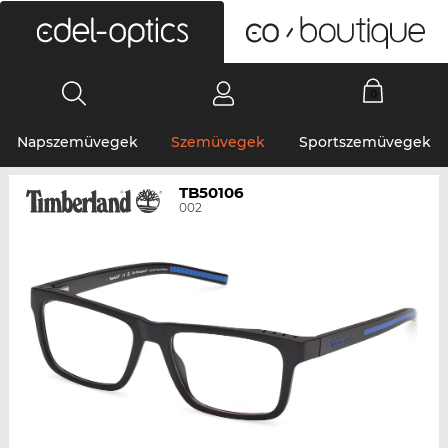
0
Napszemüvegek
Szemüvegek
Sportszemüvegek
TB50106
002