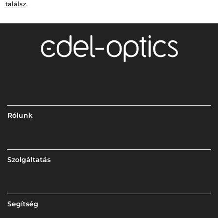
találsz
.
Rólunk
Szolgáltatás
Segítség