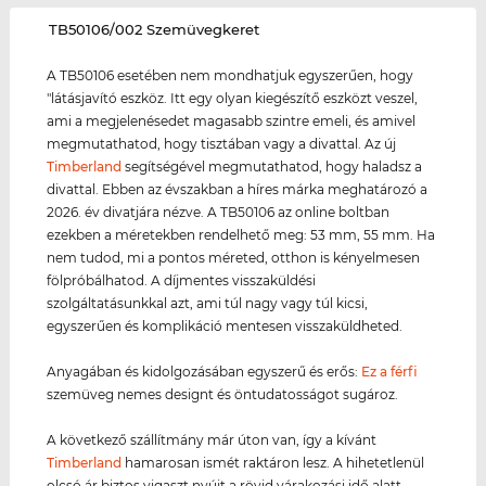
‌TB50106/002 Szemüvegkeret
A TB50106 esetében nem mondhatjuk egyszerűen, hogy
"látásjavító eszköz. Itt egy olyan kiegészítő eszközt veszel,
ami a megjelenésedet magasabb szintre emeli, és amivel
megmutathatod, hogy tisztában vagy a divattal. Az új
Timberland
segítségével megmutathatod, hogy haladsz a
divattal. Ebben az évszakban a híres márka meghatározó a
2026. év divatjára nézve. A TB50106 az online boltban
ezekben a méretekben rendelhető meg: 53 mm, 55 mm. Ha
nem tudod, mi a pontos méreted, otthon is kényelmesen
fölpróbálhatod. A díjmentes visszaküldési
szolgáltatásunkkal azt, ami túl nagy vagy túl kicsi,
egyszerűen és komplikáció mentesen visszaküldheted.
Anyagában és kidolgozásában egyszerű és erős:
Ez a férfi
szemüveg nemes designt és öntudatosságot sugároz.
A következő szállítmány már úton van, így a kívánt
Timberland
hamarosan ismét raktáron lesz. A hihetetlenül
olcsó ár biztos vigaszt nyújt a rövid várakozási idő alatt.