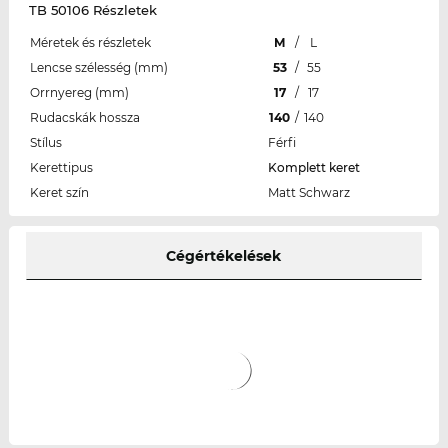
TB 50106 Részletek
Méretek és részletek
M
/
L
Lencse szélesség (mm)
53
/
55
Orrnyereg (mm)
17
/
17
Rudacskák hossza
140
/
140
Stílus
Férfi
Kerettipus
Komplett keret
Keret szín
Matt Schwarz
Cégértékelések