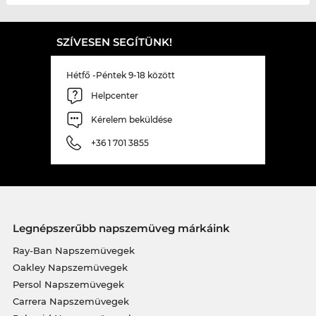
SZÍVESEN SEGÍTÜNK!
Hétfő -Péntek 9-18 között
Helpcenter
Kérelem beküldése
+36 1 701 3855
Legnépszerűbb napszemüveg márkáink
Ray-Ban Napszemüvegek
Oakley Napszemüvegek
Persol Napszemüvegek
Carrera Napszemüvegek