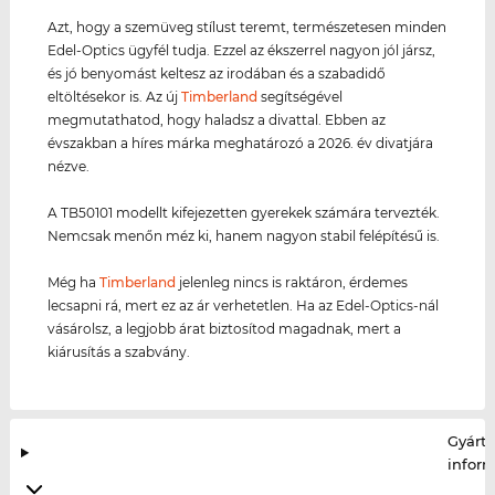
Azt, hogy a szemüveg stílust teremt, természetesen minden
Edel-Optics ügyfél tudja. Ezzel az ékszerrel nagyon jól jársz,
és jó benyomást keltesz az irodában és a szabadidő
eltöltésekor is. Az új
Timberland
segítségével
megmutathatod, hogy haladsz a divattal. Ebben az
évszakban a híres márka meghatározó a 2026. év divatjára
nézve.
A TB50101 modellt kifejezetten gyerekek számára tervezték.
Nemcsak menőn méz ki, hanem nagyon stabil felépítésű is.
Még ha
Timberland
jelenleg nincs is raktáron, érdemes
lecsapni rá, mert ez az ár verhetetlen. Ha az Edel-Optics-nál
vásárolsz, a legjobb árat biztosítod magadnak, mert a
kiárusítás a szabvány.
Gyártó
infor