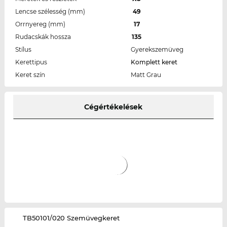
Lencse szélesség (mm)
49
Orrnyereg (mm)
17
Rudacskák hossza
135
Stílus
Gyerekszemüveg
Kerettipus
Komplett keret
Keret szín
Matt Grau
Cégértékelések
‌TB50101/020 Szemüvegkeret