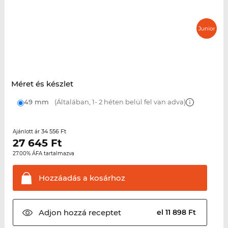
Méret és készlet
49 mm
(Általában, 1- 2 héten belül fel van adva)
34 556 Ft
Ajánlott ár
27 645
Ft
27.00% ÁFA tartalmazva
Hozzáadás a
kosárhoz
Adjon hozzá
receptet
el 11 898 Ft