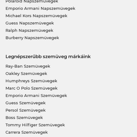
Polaroid Napszemüvegek
Emporio Armani Napszemüvegek
Michael Kors Napszemüvegek
Guess Napszemüvegek
Ralph Napszemüvegek
Burberry Napszemüvegek
Legnépszerűbb szemüveg márkáink
Ray-Ban Szemüvegek
Oakley Szemüvegek
Humphreys Szemüvegek
Marc O Polo Szemüvegek
Emporio Armani Szemüvegek
Guess Szemüvegek
Persol Szemüvegek
Boss Szemüvegek
Tommy Hilfiger Szemüvegek
Carrera Szemüvegek