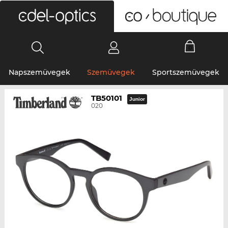
0
Napszemüvegek
Szemüvegek
Sportszemüvegek
TB50101
Junior
020