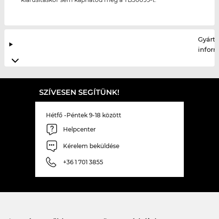
Gyártó
infor
SZÍVESEN SEGÍTÜNK!
Hétfő -Péntek 9-18 között
Helpcenter
Kérelem beküldése
+36 1 701 3855