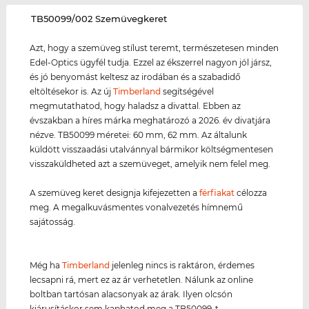
‌TB50099/002 Szemüvegkeret
Azt, hogy a szemüveg stílust teremt, természetesen minden
Edel-Optics ügyfél tudja. Ezzel az ékszerrel nagyon jól jársz,
és jó benyomást keltesz az irodában és a szabadidő
eltöltésekor is. Az új
Timberland
segítségével
megmutathatod, hogy haladsz a divattal. Ebben az
évszakban a híres márka meghatározó a 2026. év divatjára
nézve. TB50099 méretei: 60 mm, 62 mm. Az általunk
küldött visszaadási utalvánnyal bármikor költségmentesen
visszaküldheted azt a szemüveget, amelyik nem felel meg.
A szemüveg keret designja kifejezetten a
férfiakat
célozza
meg. A megalkuvásmentes vonalvezetés hímnemű
sajátosság.
Még ha
Timberland
jelenleg nincs is raktáron, érdemes
lecsapni rá, mert ez az ár verhetetlen. Nálunk az online
boltban tartósan alacsonyak az árak. Ilyen olcsón
kiárusításkor sem kaphatod meg a TB50099-t.