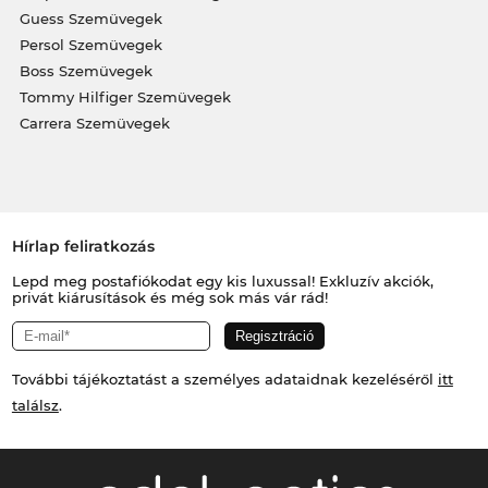
Guess Szemüvegek
Persol Szemüvegek
Boss Szemüvegek
Tommy Hilfiger Szemüvegek
Carrera Szemüvegek
Hírlap feliratkozás
Lepd meg postafiókodat egy kis luxussal! Exkluzív akciók,
privát kiárusítások és még sok más vár rád!
További tájékoztatást a személyes adataidnak kezeléséről
itt
találsz
.