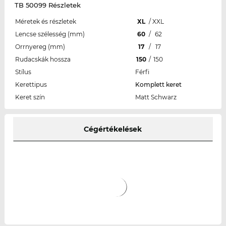
TB 50099 Részletek
Méretek és részletek
XL
/
XXL
Lencse szélesség (mm)
60
/
62
Orrnyereg (mm)
17
/
17
Rudacskák hossza
150
/
150
Stílus
Férfi
Kerettipus
Komplett keret
Keret szín
Matt Schwarz
Cégértékelések