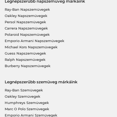
Legnépszerűbb napszemüveg márkáink
Ray-Ban Napszemüvegek
Oakley Napszemüvegek
Persol Napszemüvegek
Carrera Napszemüvegek
Polaroid Napszemüvegek
Emporio Armani Napszemüvegek
Michael Kors Napszemüvegek
Guess Napszemüvegek
Ralph Napszemüvegek
Burberry Napszemüvegek
Legnépszerűbb szemüveg márkáink
Ray-Ban Szemüvegek
Oakley Szemüvegek
Humphreys Szemüvegek
Marc O Polo Szemüvegek
Emporio Armani Szemüvegek