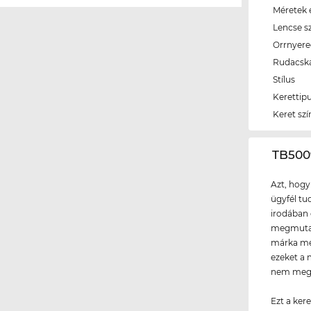
Méretek é
Lencse s
Orrnyer
Rudacsk
Stílus
Kerettip
Keret szí
‌TB50
Azt, hogy
ügyfél tud
irodában 
megmutath
márka meg
ezeket a 
nem megf
Ezt a kere