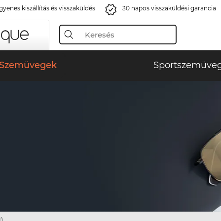
gyenes kiszállítás és visszaküldés
30 napos visszaküldési garancia
Szemüvegek
Sportszemüve
)