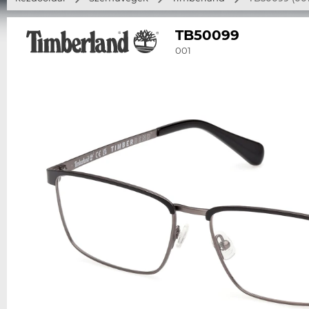
TB50099
001