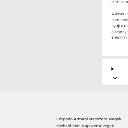
tiszta vo
A követke
hamarosan
nyújt a r
alacsonya
TB50099-
Emporio Armani Napszemüvegek
Michael Kors Napszemüvegek