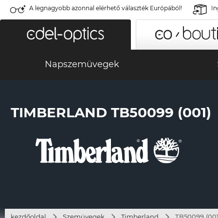
A legnagyobb azonnal elérhető választék Európából!
In
Napszemüvegek
TIMBERLAND TB50099 (001)
kezdőoldal
Szemüvegek
Timberland
TB50099 (001