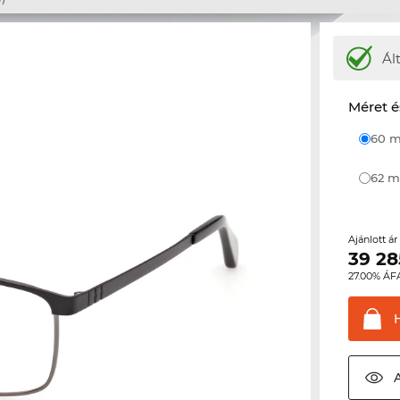
Ál
Méret é
60
62
Ajánlott á
39 28
27.00% ÁF