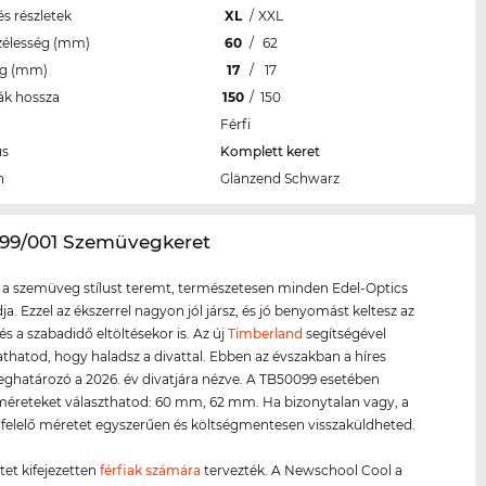
s részletek
XL
/
XXL
zélesség (mm)
60
/
62
eg (mm)
17
/
17
ák hossza
150
/
150
Férfi
us
Komplett keret
n
Glänzend Schwarz
099/001 Szemüvegkeret
 a szemüveg stílust teremt, természetesen minden Edel-Optics
ja. Ezzel az ékszerrel nagyon jól jársz, és jó benyomást keltesz az
és a szabadidő eltöltésekor is. Az új
Timberland
segítségével
atod, hogy haladsz a divattal. Ebben az évszakban a híres
határozó a 2026. év divatjára nézve. A TB50099 esetében
méreteket választhatod: 60 mm, 62 mm. Ha bizonytalan vagy, a
elelő méretet egyszerűen és költségmentesen visszaküldheted.
tet kifejezetten
férfiak számára
tervezték. A Newschool Cool a