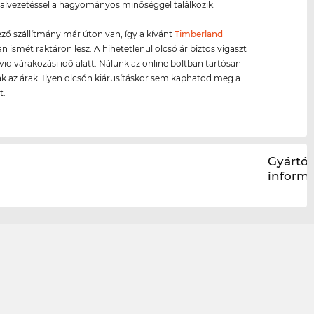
nalvezetéssel a hagyományos minőséggel találkozik.
ző szállítmány már úton van, így a kívánt
Timberland
 ismét raktáron lesz. A hihetetlenül olcsó ár biztos vigaszt
övid várakozási idő alatt. Nálunk az online boltban tartósan
k az árak. Ilyen olcsón kiárusításkor sem kaphatod meg a
t.
Gyártói
inform