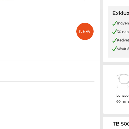
Exkluz
Ingyene
30 nap
Kedvez
Vásárl
Lencse
60 mm
TB 500