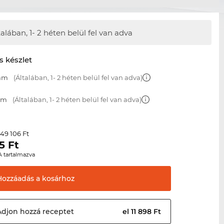
talában,
1- 2 héten belül fel van adva
s készlet
 mm
(Általában, 1- 2 héten belül fel van adva)
 mm
(Általában, 1- 2 héten belül fel van adva)
49 106 Ft
r
5
Ft
A tartalmazva
Hozzáadás a
kosárhoz
Adjon hozzá
receptet
el 11 898 Ft