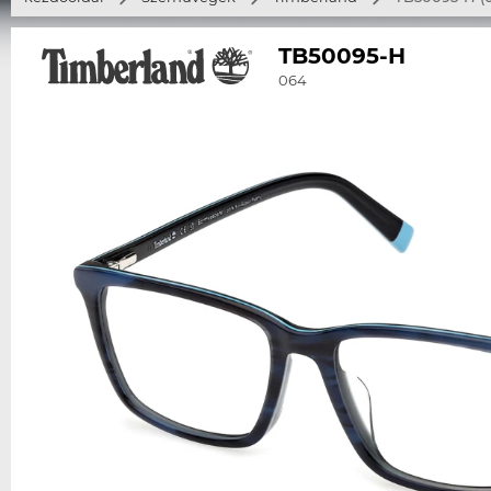
TB50095-H
064