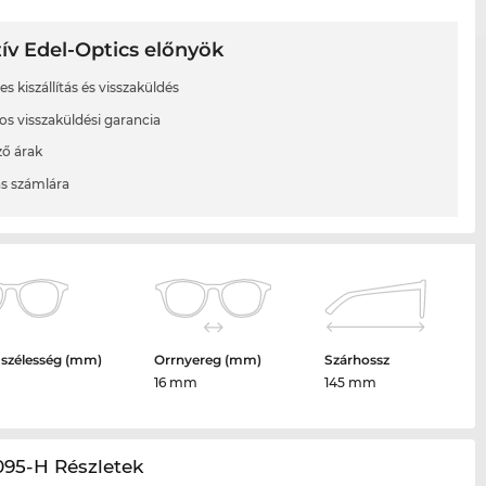
ív Edel-Optics előnyök
s kiszállítás és visszaküldés
os visszaküldési garancia
ő árak
ás számlára
 szélesség (mm)
Orrnyereg (mm)
Szárhossz
16 mm
145 mm
095-H Részletek