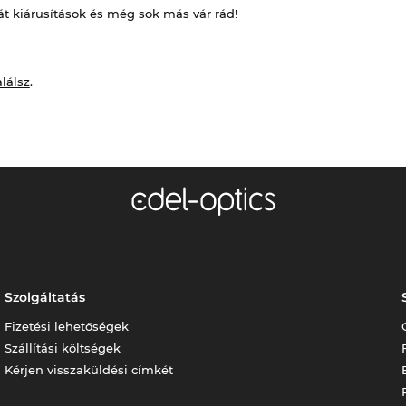
át kiárusítások és még sok más vár rád!
alálsz
.
Szolgáltatás
Fizetési lehetőségek
Szállítási költségek
Kérjen visszaküldési címkét