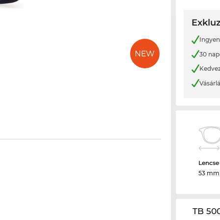
Exkluz
Ingyene
30 nap
Kedvez
Vásárl
Lencse
53 mm
TB 50