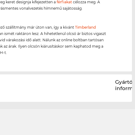
g keret designja kifejezetten a
férfiakat
célozza meg. A
ásmentes vonalvezetés hímnemű sajátosság.
ző szállítmány már úton van, így a kívánt
Timberland
 ismét raktáron lesz. A hihetetlenül olcsó ár biztos vigaszt
övid várakozási idő alatt. Nálunk az online boltban tartósan
k az árak. Ilyen olcsón kiárusításkor sem kaphatod meg a
H-t.
Gyártói
inform