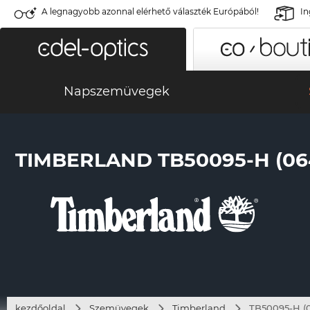
A legnagyobb azonnal elérhető választék Európából!
In
Napszemüvegek
TIMBERLAND TB50095-H (06
kezdőoldal
Szemüvegek
Timberland
TB50095-H (