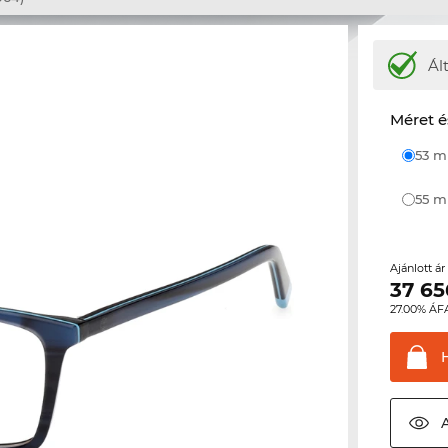
Ál
Méret é
53 
55 
Ajánlott á
37 65
27.00% ÁF