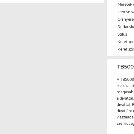
Méretek é
Lencse s
Orrnyer
Rudacsk
Stílus
Kerettip
Keret szí
‌TB50
A TB5009
eszköz. I
magasabb 
a divattal
divattal.
divatjára
visszaadá
szemüveg