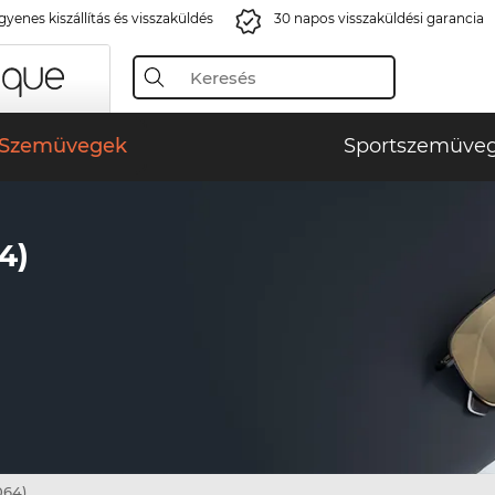
gyenes kiszállítás és visszaküldés
30 napos visszaküldési garancia
Szemüvegek
Sportszemüve
4)
064)