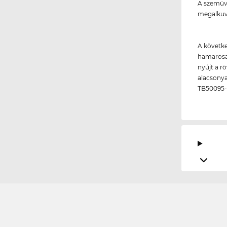
A szemüve
megalkuv
A követke
hamarosan
nyújt a r
alacsonya
TB50095-