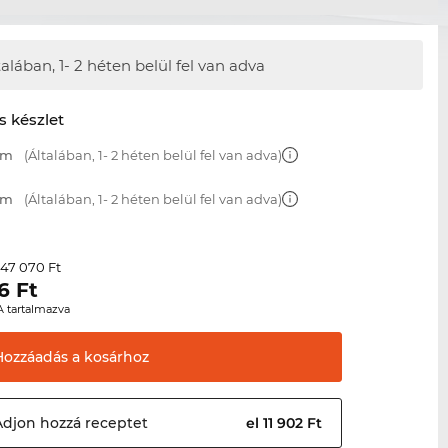
talában,
1- 2 héten belül fel van adva
s készlet
mm
(Általában, 1- 2 héten belül fel van adva)
mm
(Általában, 1- 2 héten belül fel van adva)
47 070 Ft
r
6
Ft
A tartalmazva
Hozzáadás a
kosárhoz
Adjon hozzá
receptet
el 11 902 Ft