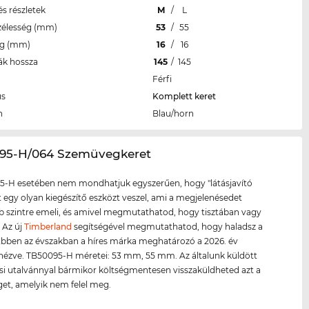
s részletek
M
/
L
zélesség (mm)
53
/
55
eg (mm)
16
/
16
ák hossza
145
/
145
Férfi
us
Komplett keret
n
Blau/horn
095-H/064 Szemüvegkeret
5-H esetében nem mondhatjuk egyszerűen, hogy "látásjavító
tt egy olyan kiegészítő eszközt veszel, ami a megjelenésedet
szintre emeli, és amivel megmutathatod, hogy tisztában vagy
. Az új
Timberland
segítségével megmutathatod, hogy haladsz a
 Ebben az évszakban a híres márka meghatározó a 2026. év
 nézve. TB50095-H méretei: 53 mm, 55 mm. Az általunk küldött
si utalvánnyal bármikor költségmentesen visszaküldheted azt a
et, amelyik nem felel meg.