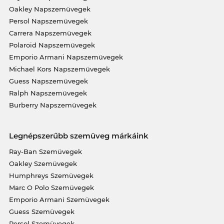
Oakley Napszemüvegek
Persol Napszemüvegek
Carrera Napszemüvegek
Polaroid Napszemüvegek
Emporio Armani Napszemüvegek
Michael Kors Napszemüvegek
Guess Napszemüvegek
Ralph Napszemüvegek
Burberry Napszemüvegek
Legnépszerűbb szemüveg márkáink
Ray-Ban Szemüvegek
Oakley Szemüvegek
Humphreys Szemüvegek
Marc O Polo Szemüvegek
Emporio Armani Szemüvegek
Guess Szemüvegek
Persol Szemüvegek