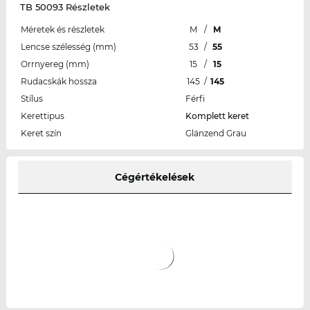
TB 50093 Részletek
Méretek és részletek
M
/
M
Lencse szélesség (mm)
53
/
55
Orrnyereg (mm)
15
/
15
Rudacskák hossza
145
/
145
Stílus
Férfi
Kerettipus
Komplett keret
Keret szín
Glänzend Grau
Cégértékelések