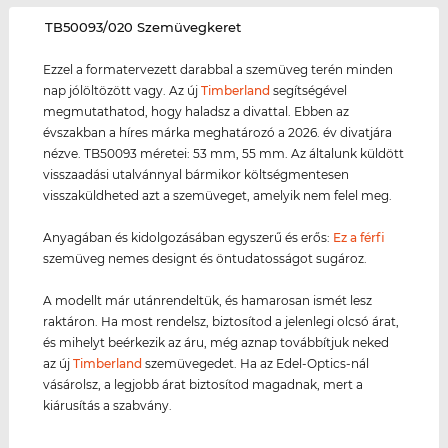
‌TB50093/020 Szemüvegkeret
Ezzel a formatervezett darabbal a szemüveg terén minden
nap jólöltözött vagy. Az új
Timberland
segítségével
megmutathatod, hogy haladsz a divattal. Ebben az
évszakban a híres márka meghatározó a 2026. év divatjára
nézve. TB50093 méretei: 53 mm, 55 mm. Az általunk küldött
visszaadási utalvánnyal bármikor költségmentesen
visszaküldheted azt a szemüveget, amelyik nem felel meg.
Anyagában és kidolgozásában egyszerű és erős:
Ez a férfi
szemüveg nemes designt és öntudatosságot sugároz.
A modellt már utánrendeltük, és hamarosan ismét lesz
raktáron. Ha most rendelsz, biztosítod a jelenlegi olcsó árat,
és mihelyt beérkezik az áru, még aznap továbbítjuk neked
az új
Timberland
szemüvegedet. Ha az Edel-Optics-nál
vásárolsz, a legjobb árat biztosítod magadnak, mert a
kiárusítás a szabvány.