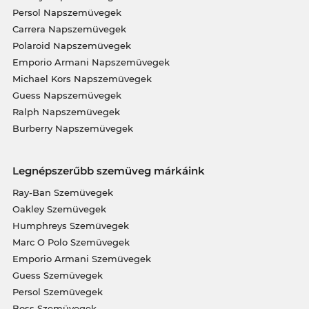
Persol Napszemüvegek
Carrera Napszemüvegek
Polaroid Napszemüvegek
Emporio Armani Napszemüvegek
Michael Kors Napszemüvegek
Guess Napszemüvegek
Ralph Napszemüvegek
Burberry Napszemüvegek
Legnépszerűbb szemüveg márkáink
Ray-Ban Szemüvegek
Oakley Szemüvegek
Humphreys Szemüvegek
Marc O Polo Szemüvegek
Emporio Armani Szemüvegek
Guess Szemüvegek
Persol Szemüvegek
Boss Szemüvegek