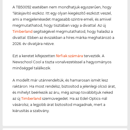
A TB50092 esetében nem mondhatjuk egyszerűen, hogy
"látásjavító eszköz. Itt egy olyan kiegészítő eszközt veszel,
ami a megjelenésedet magasabb szintre emeli, és amivel
megmutathatod, hogy tisztában vagy a divattal. Az új
Timberland
segítségével megmutathatod, hogy haladsz a
divattal. Ebben az évszakban a híres márka meghatározó a
2026. év divatjára nézve.
Ezt a keretet kifejezetten
férfiak számára
tervezték. A
Newschool Cool a tiszta vonalvezetéssel a hagyományos
minőséggel találkozik.
A modellt már utánrendeltük, és hamarosan ismét lesz
raktáron. Ha most rendelsz, biztosítod a jelenlegi olcsó árat,
és mihelyt beérkezik az áru, még aznap továbbítjuk neked
az új
Timberland
szemüvegedet. Ha az Edel-Optics-nál
vásárolsz, a legjobb árat biztosítod magadnak, mert a
kiárusítás a szabvány.