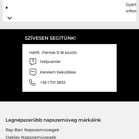
Gyártó
infor
SZÍVESEN SEGÍTÜNK!
Hétfő -Péntek 9-18 között
Helpcenter
Kérelem beküldése
+36 1 701 3855
Legnépszerűbb napszemüveg márkáink
Ray-Ban Napszemüvegek
Oakley Napszemüvegek