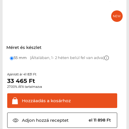
Méret és készlet
55 mm
(Általában, 1- 2 héten belül fel van adva)
41 831 Ft
Ajánlott ár
33 465
Ft
27.00% ÁFA tartalmazva
Hozzáadás a
kosárhoz
Adjon hozzá
receptet
el 11 898 Ft