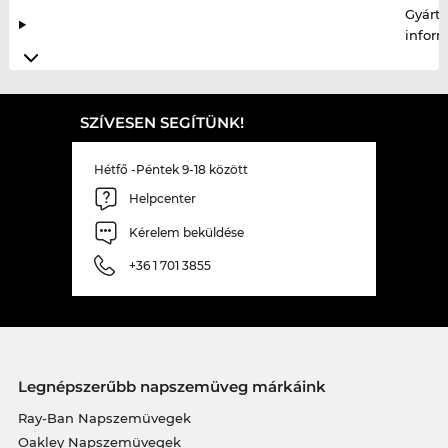
Gyártó
infor
SZÍVESEN SEGÍTÜNK!
Hétfő -Péntek 9-18 között
Helpcenter
Kérelem beküldése
+36 1 701 3855
Legnépszerűbb napszemüveg márkáink
Ray-Ban Napszemüvegek
Oakley Napszemüvegek