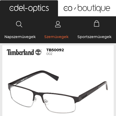
0
Napszemüvegek
Szemüvegek
Sportszemüvegek
TB50092
002