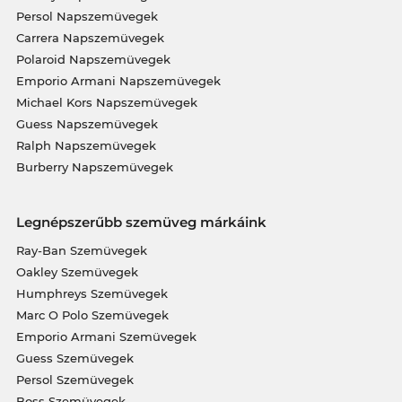
Persol Napszemüvegek
Carrera Napszemüvegek
Polaroid Napszemüvegek
Emporio Armani Napszemüvegek
Michael Kors Napszemüvegek
Guess Napszemüvegek
Ralph Napszemüvegek
Burberry Napszemüvegek
Legnépszerűbb szemüveg márkáink
Ray-Ban Szemüvegek
Oakley Szemüvegek
Humphreys Szemüvegek
Marc O Polo Szemüvegek
Emporio Armani Szemüvegek
Guess Szemüvegek
Persol Szemüvegek
Boss Szemüvegek