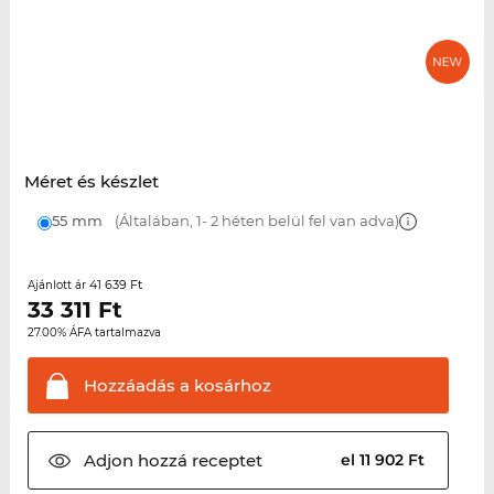
Méret és készlet
55 mm
(Általában, 1- 2 héten belül fel van adva)
41 639 Ft
Ajánlott ár
33 311
Ft
27.00% ÁFA tartalmazva
Hozzáadás a
kosárhoz
Adjon hozzá
receptet
el 11 902 Ft