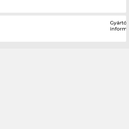
Gyártói
inform