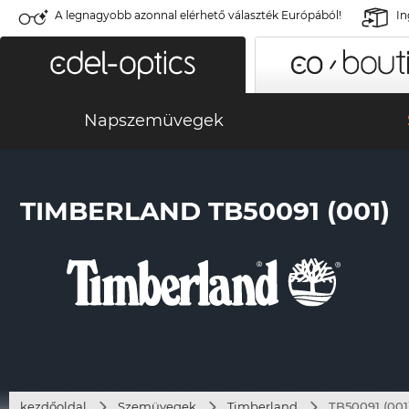
A legnagyobb azonnal elérhető választék Európából!
In
Napszemüvegek
TIMBERLAND TB50091 (001)
kezdőoldal
Szemüvegek
Timberland
TB50091 (001