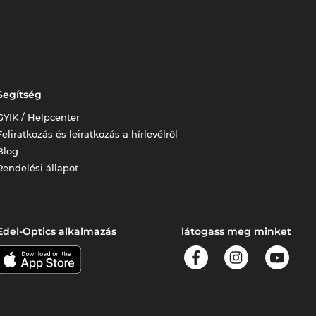
Segítség
GYIK / Helpcenter
Feliratkozás és leiratkozás a hírlevélről
Blog
Rendelési állapot
Edel-Optics alkalmazás
látogass meg minket