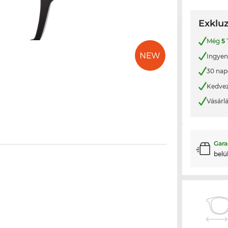
Exkluz
Még
5
Ingyene
30 nap
Kedvez
Vásárl
Gara
belü