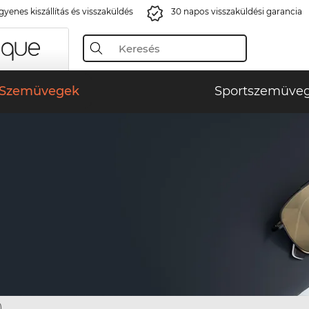
gyenes kiszállítás és visszaküldés
30 napos visszaküldési garancia
Szemüvegek
Sportszemüve
)