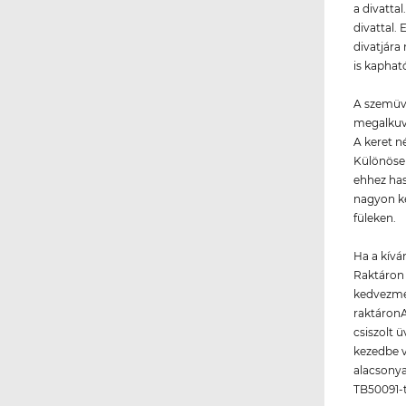
a divattal
divattal.
divatjára
is kaphat
A szemüve
megalkuv
A keret n
Különösen
ehhez ha
nagyon k
füleken.
Ha a kívá
Raktáron 
kedvezmén
raktáronA
csiszolt 
kezedbe v
alacsonya
TB50091-t