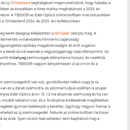
. Az új
Timberland
segítségével megmutathatod, hogy haladsz a
 Ebben az évszakban a híres márka meghatározó a 2025. év
 nézve. A TB50091 az Edel-Optics online boltban más stílusokban
ó a Timberland 2024. és 2025. évi kollekcióiban.
g keret designja kifejezetten a
férfiakat
célozza meg. A
ásmentes vonalvezetés hímnemű sajátosság.
égyszögletes optikája magabiztosságot és erőt sugároz.
 a kerek arcok kapnak a négyszöggel egy szép ellenpontot. Az
sonló
műanyag
szemüvegek élettartama hosszú, és viseletük
ényelmes. TB50091 nagyon kényelmesen ül az orron és a
nt szemüvegedről van szó, gondolkodás nélkül csapj le rá.
van ez a darab számodra, és azonnal tudjuk szállítani a szuper
yes Edel-Optics áron. 13. 1.2 Ha dioptriás szemüveg és ha van
 modell raktáron van, és a Te dioptria értékeidnek megfelelően
üvegeket gyorsan beleteszik a keretbe, úgyhogy nagyon hamar a
eheted az új szemüvegedet. Nálunk az online boltban tartósan
k az árak. Ilyen olcsón kiárusításkor sem kaphatod meg a
.