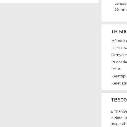
Lencse
56 mm
TB 500
Méretek é
Lencse s
Orrnyer
Rudacsk
Stílus
Kerettip
Keret szí
‌TB50
A TB5009
eszköz. I
magasabb 