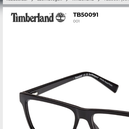
TB50091
001