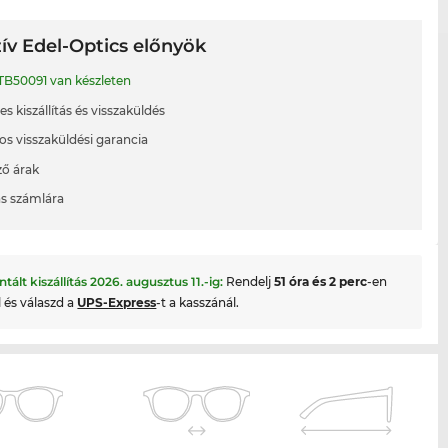
ív Edel-Optics előnyök
TB50091 van készleten
s kiszállítás és visszaküldés
os visszaküldési garancia
ő árak
ás számlára
ntált kiszállítás
2026. augusztus 11.
-ig:
Rendelj
51 óra és 2 perc
-en
l és válaszd a
UPS-Express
-t a kasszánál.