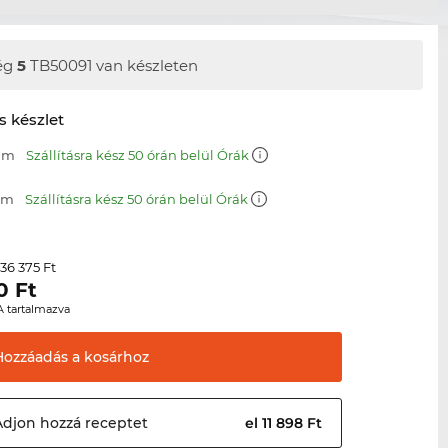
ég
5
TB50091 van készleten
s készlet
 mm
Szállításra kész 50 órán belül Órák
 mm
Szállításra kész 50 órán belül Órák
36 375 Ft
r
0
Ft
A tartalmazva
Hozzáadás a
kosárhoz
Adjon hozzá
receptet
el 11 898 Ft