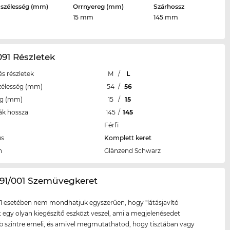
 szélesség (mm)
Orrnyereg (mm)
Szárhossz
15 mm
145 mm
91 Részletek
s részletek
M
/
L
zélesség (mm)
54
/
56
eg (mm)
15
/
15
ák hossza
145
/
145
Férfi
us
Komplett keret
n
Glänzend Schwarz
091/001 Szemüvegkeret
1 esetében nem mondhatjuk egyszerűen, hogy "látásjavító
tt egy olyan kiegészítő eszközt veszel, ami a megjelenésedet
szintre emeli, és amivel megmutathatod, hogy tisztában vagy