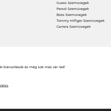
Guess Szemüvegek
Persol Szemüvegek
Boss Szemüvegek
Tommy Hilfiger Szemüvegek
Carrera Szemüvegek
át kiárusítások és még sok más vár rád!
alálsz
.