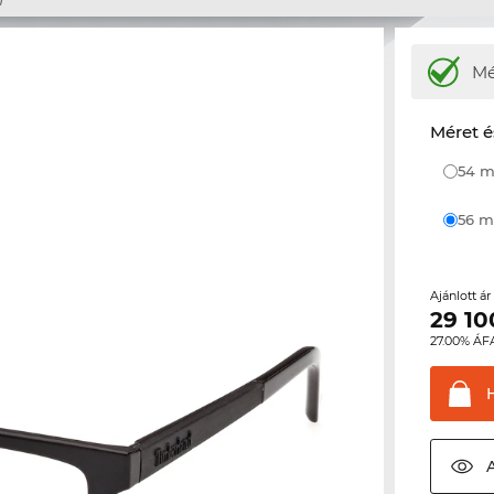
M
Méret é
54
56
Ajánlott á
29 10
27.00% ÁF