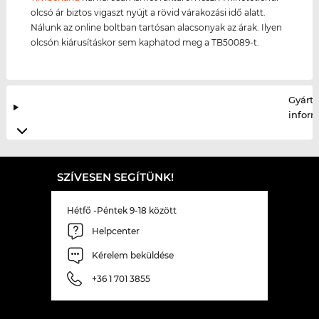
olcsó ár biztos vigaszt nyújt a rövid várakozási idő alatt.
Nálunk az online boltban tartósan alacsonyak az árak. Ilyen
olcsón kiárusításkor sem kaphatod meg a TB50089-t.
Gyártó
infor
SZÍVESEN SEGÍTÜNK!
Hétfő -Péntek 9-18 között
Helpcenter
Kérelem beküldése
+36 1 701 3855