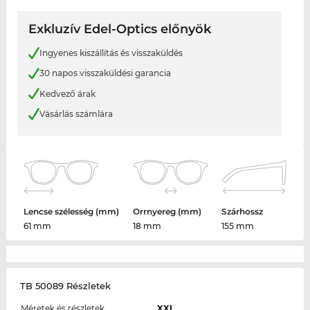
Exkluzív Edel-Optics előnyök
Ingyenes kiszállítás és visszaküldés
30 napos visszaküldési garancia
Kedvező árak
Vásárlás számlára
Lencse szélesség (mm)
Orrnyereg (mm)
Szárhossz
61 mm
18 mm
155 mm
TB 50089 Részletek
Méretek és részletek
XXL