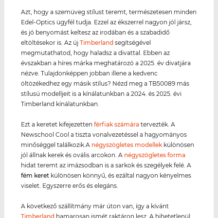
Azt, hogy a szemüveg stílust teremt, természetesen minden
Edel-Optics ügyfél tudja. Ezzel az ékszerrel nagyon jól jársz,
és jó benyomást keltesz az irodában és a szabadidő
eltöltésekor is. Az új
Timberland
segítségével
megmutathatod, hogy haladsz a divattal. Ebben az
évszakban a híres márka meghatározó a 2025. év divatjára
nézve. Tulajdonképpen jobban illene a kedvenc
öltözékedhez egy másik stílus? Nézd meg a TB50089 más
stílusú modelljeit is a kínálatunkban a 2024. és 2025. évi
Timberland kínálatunkban.
Ezt a keretet kifejezetten
férfiak számára
tervezték. A
Newschool Cool a tiszta vonalvezetéssel a hagyományos
minőséggel találkozik.A
négyszögletes modellek
különösen
jól állnak kerek és ovális arcokon. A
négyszögletes forma
hidat teremt az imázsodban is a sarkok és szegélyek felé. A
fém keret
különösen könnyű, és ezáltal nagyon kényelmes
viselet. Egyszerre erős és elegáns.
A következő szállítmány már úton van, így a kívánt
Timberland
hamarosan ismét raktáron lesz. A hihetetlenül