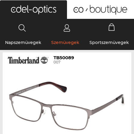
0
Napszemüvegek
Szemüvegek
Sportszemüvegek
TB50089
007