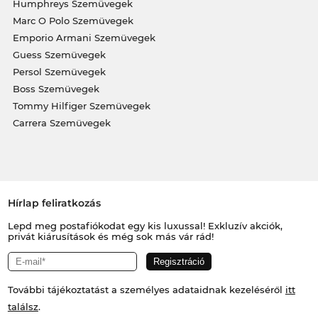
Humphreys Szemüvegek
Marc O Polo Szemüvegek
Emporio Armani Szemüvegek
Guess Szemüvegek
Persol Szemüvegek
Boss Szemüvegek
Tommy Hilfiger Szemüvegek
Carrera Szemüvegek
Hírlap feliratkozás
Lepd meg postafiókodat egy kis luxussal! Exkluzív akciók,
privát kiárusítások és még sok más vár rád!
További tájékoztatást a személyes adataidnak kezeléséről
itt
találsz
.