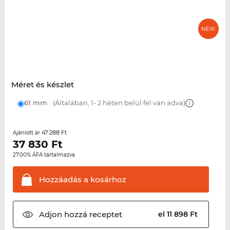
Méret és készlet
61 mm
(Általában, 1- 2 héten belül fel van adva)
47 288 Ft
Ajánlott ár
37 830
Ft
27.00% ÁFA tartalmazva
Hozzáadás a
kosárhoz
Adjon hozzá
receptet
el 11 898 Ft