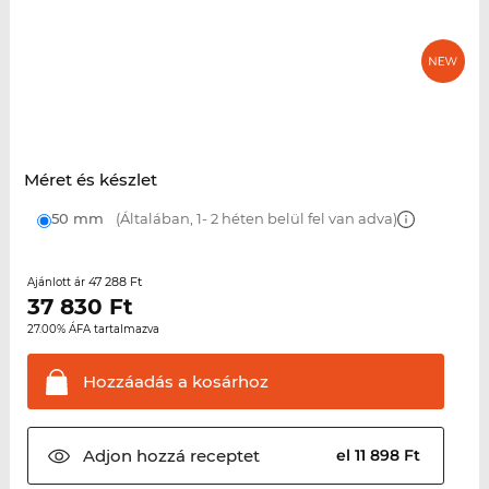
Méret és készlet
50 mm
(Általában, 1- 2 héten belül fel van adva)
47 288 Ft
Ajánlott ár
37 830
Ft
27.00% ÁFA tartalmazva
Hozzáadás a
kosárhoz
Adjon hozzá
receptet
el 11 898 Ft