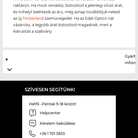
raktáron. Ha most rendelsz, biztosítod a jelenlegi olcsó árat,
és mihelyt beérkezik az áru, még aznap továbbítjuk neked
az új
Timberland
szemüvegedet. Ha az Edel-Optics-nál
vásárolsz, a legjobb árat biztosítod magadnak, mert a
kiárusítás a szabvány.
Gyártó
infor
SZÍVESEN SEGÍTÜNK!
Hétfő -Péntek 9-18 között
Helpcenter
Kérelem beküldése
+36 1 701 3855