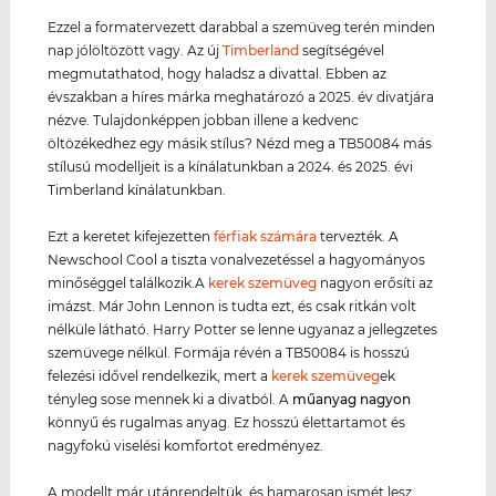
Ezzel a formatervezett darabbal a szemüveg terén minden
nap jólöltözött vagy. Az új
Timberland
segítségével
megmutathatod, hogy haladsz a divattal. Ebben az
évszakban a híres márka meghatározó a 2025. év divatjára
nézve. Tulajdonképpen jobban illene a kedvenc
öltözékedhez egy másik stílus? Nézd meg a TB50084 más
stílusú modelljeit is a kínálatunkban a 2024. és 2025. évi
Timberland kínálatunkban.
Ezt a keretet kifejezetten
férfiak számára
tervezték. A
Newschool Cool a tiszta vonalvezetéssel a hagyományos
minőséggel találkozik.A
kerek szemüveg
nagyon erősíti az
imázst. Már John Lennon is tudta ezt, és csak ritkán volt
nélküle látható. Harry Potter se lenne ugyanaz a jellegzetes
szemüvege nélkül. Formája révén a TB50084 is hosszú
felezési idővel rendelkezik, mert a
kerek szemüveg
ek
tényleg sose mennek ki a divatból. A
műanyag
nagyon
könnyű és rugalmas anyag. Ez hosszú élettartamot és
nagyfokú viselési komfortot eredményez.
A modellt már utánrendeltük, és hamarosan ismét lesz