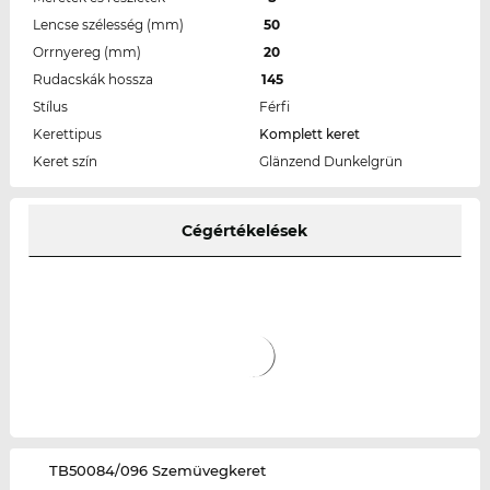
Lencse szélesség (mm)
50
Orrnyereg (mm)
20
Rudacskák hossza
145
Stílus
Férfi
Kerettipus
Komplett keret
Keret szín
Glänzend Dunkelgrün
Cégértékelések
‌TB50084/096 Szemüvegkeret