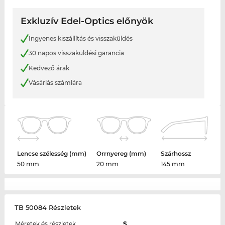
Exkluzív Edel-Optics előnyök
Ingyenes kiszállítás és visszaküldés
30 napos visszaküldési garancia
Kedvező árak
Vásárlás számlára
Lencse szélesség (mm)
Orrnyereg (mm)
Szárhossz
50 mm
20 mm
145 mm
TB 50084 Részletek
Méretek és részletek
S