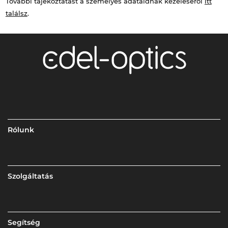
További tájékoztatást a személyes adataidnak kezeléséről
itt
találsz
.
Rólunk
Szolgáltatás
Segítség