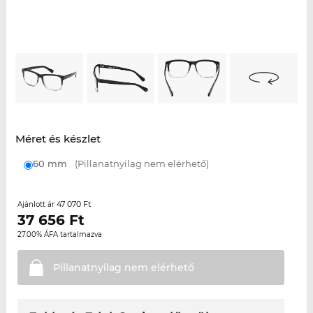
Méret és készlet
60 mm
(Pillanatnyilag nem elérhető)
47 070 Ft
Ajánlott ár
37 656
Ft
27.00% ÁFA tartalmazva
Pillanatnyilag nem
elérhető