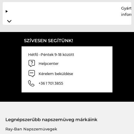
Gyártó
infor
SZÍVESEN SEGÍTÜNK!
Hétfő -Péntek 9-18 között
Helpcenter
Kérelem beküldése
+36 1 701 3855
Legnépszerűbb napszemüveg márkáink
Ray-Ban Napszemüvegek