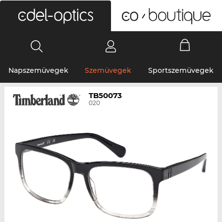
0
Napszemüvegek
Szemüvegek
Sportszemüvegek
TB50073
020