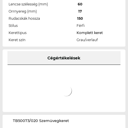
Lencse szélesség (mm)
60
Orrnyereg (mm)
17
Rudacskák hossza
150
Stílus
Férfi
Kerettipus
Komplett keret
Keret szín
Grau/verlauf
Cégértékelések
‌TB50073/020 Szemüvegkeret