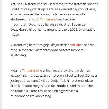
Azt, hogy a szemüveg stílust teremt, természetesen minden
Edel-Optics ügyfél tudja. Ezzel az ékszerrel nagyon jól jársz,
és jó benyomást keltesz az irodában és a szabadidő
eltöltésekor is. Az új
Timberland
segítségével
megmutathatod, hogy haladsz a divattal. Ebben az
évszakban a híres márka meghatározó a 2025. év divatjára
nézve.
A szemüveg keret designja kifejezetten a
férfiakat
célozza
meg. A megalkuvásmentes vonalvezetés hímnemű
sajátosság.
Még ha
Timberland
jelenleg nincs is raktáron, érdemes
lecsapni rá, mert ez az ár verhetetlen. Mivel az Edel-Optics a
jutányos árut keresők Eldorádója, Te is hihetetlenül olcsó
áron kaphatod meg ezt a csúcs modellt. Ami más online
boltokban a kiárusítás, az nálunk egyszerűen a
mindennapos takarékosság.