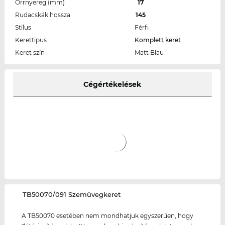
Orrnyereg (mm)
17
Rudacskák hossza
145
Stílus
Férfi
Kerettipus
Komplett keret
Keret szín
Matt Blau
Cégértékelések
‌TB50070/091 Szemüvegkeret
A TB50070 esetében nem mondhatjuk egyszerűen, hogy