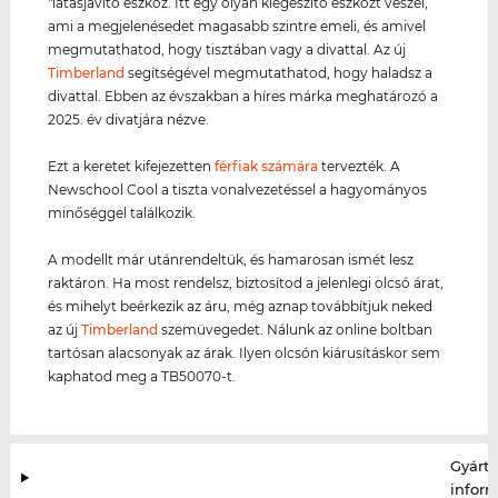
"látásjavító eszköz. Itt egy olyan kiegészítő eszközt veszel,
ami a megjelenésedet magasabb szintre emeli, és amivel
megmutathatod, hogy tisztában vagy a divattal. Az új
Timberland
segítségével megmutathatod, hogy haladsz a
divattal. Ebben az évszakban a híres márka meghatározó a
2025. év divatjára nézve.
Ezt a keretet kifejezetten
férfiak számára
tervezték. A
Newschool Cool a tiszta vonalvezetéssel a hagyományos
minőséggel találkozik.
A modellt már utánrendeltük, és hamarosan ismét lesz
raktáron. Ha most rendelsz, biztosítod a jelenlegi olcsó árat,
és mihelyt beérkezik az áru, még aznap továbbítjuk neked
az új
Timberland
szemüvegedet. Nálunk az online boltban
tartósan alacsonyak az árak. Ilyen olcsón kiárusításkor sem
kaphatod meg a TB50070-t.
Gyártó
infor