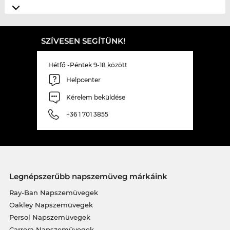
SZÍVESEN SEGÍTÜNK!
Hétfő -Péntek 9-18 között
Helpcenter
Kérelem beküldése
+36 1 701 3855
Legnépszerűbb napszemüveg márkáink
Ray-Ban Napszemüvegek
Oakley Napszemüvegek
Persol Napszemüvegek
Carrera Napszemüvegek