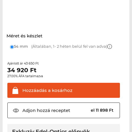
Méret és készlet
54 mm
(Általában, 1- 2 héten belül fel van adva)
43 650 Ft
Ajánlott ár
34 920
Ft
27.00% ÁFA tartalmazva
Hozzáadás a
kosárhoz
Adjon hozzá
receptet
el 11 898 Ft
Exkluzív Edel-Optics előnyök