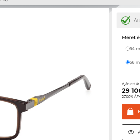
Ál
Méret é
54
56
Ajánlott á
29 10
27.00% ÁF