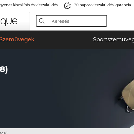
gyenes kiszállítás és visszaküldés
30 napos visszaküldési garancia
Szemüvegek
Sportszemüve
8)
048)