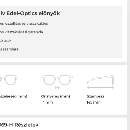
ív Edel-Optics előnyök
s kiszállítás és visszaküldés
os visszaküldési garancia
ő árak
ás számlára
 szélesség (mm)
Orrnyereg (mm)
Szárhossz
14 mm
145 mm
069-H Részletek