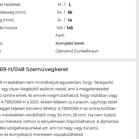
s részletek
M
/
L
zélesség (mm)
54
/
56
eg (mm)
14
/
14
ák hossza
145
/
145
Férfi
us
Komplett keret
n
Glänzend Dunkelbraun
069-H/048 Szemüvegkeret
9-H esetében nem mondhatjuk egyszerűen, hogy "látásjavító
tt egy olyan kiegészítő eszközt veszel, ami a megjelenésedet
szintre emeli, és amivel megmutathatod, hogy tisztában vagy
l. A TB50069-H a 2025. évben teljesen új a piacon, úgyhogy ezzel
ggel teljesen korszerű lehetsz. A TB50069-H az online boltban
a méretekben rendelhető meg: 54 mm, 56 mm. Ha nem tudod,
os méreted, otthon is kényelmesen fölpróbálhatod. A díjmentes
ési szolgáltatásunkkal azt, ami túl nagy vagy túl kicsi,
n és komplikáció mentesen visszaküldheted.