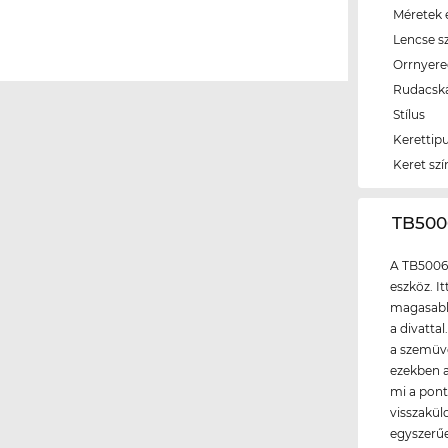
Méretek é
Lencse s
Orrnyer
Rudacsk
Stílus
Kerettip
Keret szí
‌TB50
A TB5006
eszköz. I
magasabb 
a divatta
a szemüve
ezekben 
mi a pont
visszaküld
egyszerűe