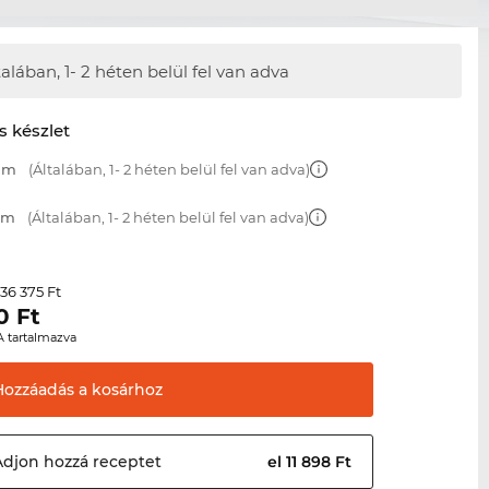
talában,
1- 2 héten belül fel van adva
s készlet
 mm
(Általában, 1- 2 héten belül fel van adva)
 mm
(Általában, 1- 2 héten belül fel van adva)
36 375 Ft
r
0
Ft
A tartalmazva
Hozzáadás a
kosárhoz
Adjon hozzá
receptet
el 11 898 Ft