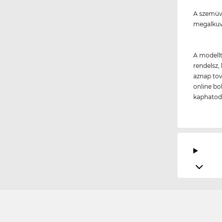
A szemüve
megalkuv
A modellt
rendelsz, 
aznap tov
online bo
kaphatod