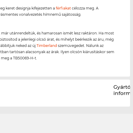
g keret designja kifejezetten a
férfiakat
célozza meg. A
ásmentes vonalvezetés hímnemű sajátosság.
 már utánrendeltük, és hamarosan ismét lesz raktáron. Ha most
biztosítod a jelenlegi olcsó árat, és mihelyt beérkezik az áru, még
ábbítjuk neked az új
Timberland
szemüvegedet. Nálunk az
ltban tartósan alacsonyak az árak. Ilyen olcsón kiárusításkor sem
 meg a TB50069-H-t.
Gyártói
inform