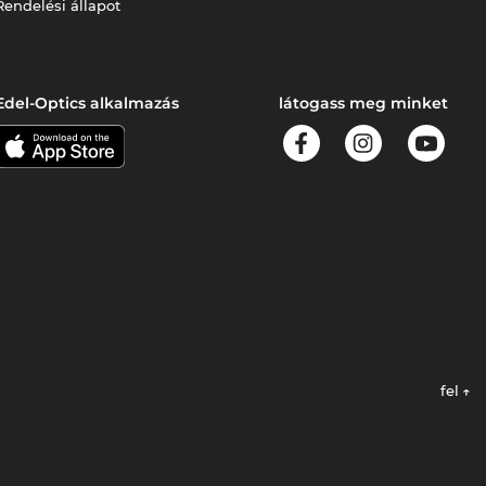
Rendelési állapot
Edel-Optics alkalmazás
látogass meg minket
fel