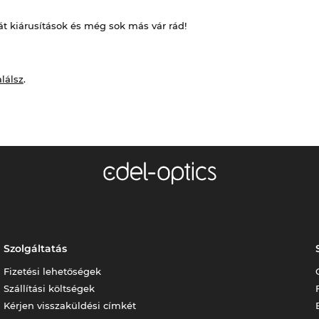
át kiárusítások és még sok más vár rád!
alálsz
.
Szolgáltatás
Fizetési lehetőségek
Szállítási költségek
Kérjen visszaküldési címkét