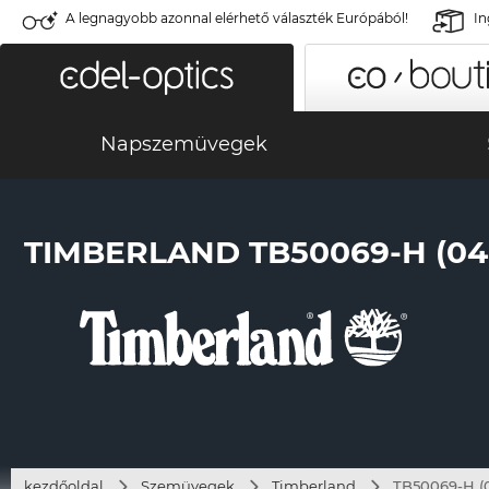
A legnagyobb azonnal elérhető választék Európából!
In
Napszemüvegek
TIMBERLAND TB50069-H (04
kezdőoldal
Szemüvegek
Timberland
TB50069-H (