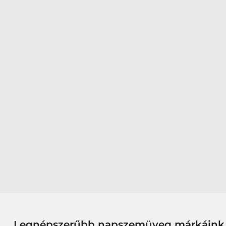
Legnépszerűbb napszemüveg márkáink