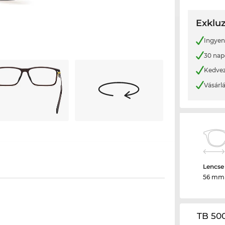
Exkluz
Ingyene
30 nap
Kedvez
Vásárl
Lencse
56 mm
TB 50