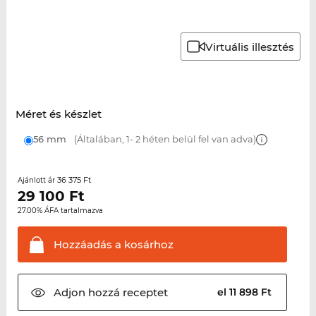
Virtuális illesztés
Méret és készlet
56 mm
(Általában, 1- 2 héten belül fel van adva)
36 375 Ft
Ajánlott ár
29 100
Ft
27.00% ÁFA tartalmazva
Hozzáadás a
kosárhoz
Adjon hozzá
receptet
el 11 898 Ft