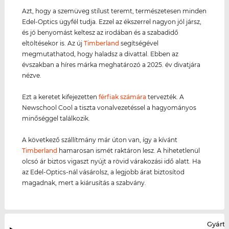
Azt, hogy a szemüveg stílust teremt, természetesen minden
Edel-Optics ügyfél tudja. Ezzel az ékszerrel nagyon jól jársz,
és jó benyomást keltesz az irodában és a szabadidő
eltöltésekor is. Az új
Timberland
segítségével
megmutathatod, hogy haladsz a divattal. Ebben az
évszakban a híres márka meghatározó a 2025. év divatjára
nézve.
Ezt a keretet kifejezetten
férfiak számára
tervezték. A
Newschool Cool a tiszta vonalvezetéssel a hagyományos
minőséggel találkozik.
A következő szállítmány már úton van, így a kívánt
Timberland
hamarosan ismét raktáron lesz. A hihetetlenül
olcsó ár biztos vigaszt nyújt a rövid várakozási idő alatt. Ha
az Edel-Optics-nál vásárolsz, a legjobb árat biztosítod
magadnak, mert a kiárusítás a szabvány.
Gyártó