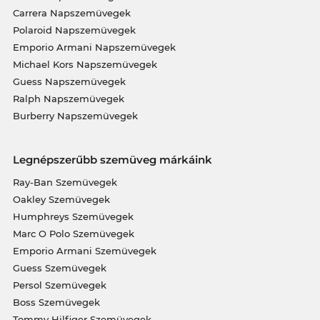
Carrera Napszemüvegek
Polaroid Napszemüvegek
Emporio Armani Napszemüvegek
Michael Kors Napszemüvegek
Guess Napszemüvegek
Ralph Napszemüvegek
Burberry Napszemüvegek
Legnépszerűbb szemüveg márkáink
Ray-Ban Szemüvegek
Oakley Szemüvegek
Humphreys Szemüvegek
Marc O Polo Szemüvegek
Emporio Armani Szemüvegek
Guess Szemüvegek
Persol Szemüvegek
Boss Szemüvegek
Tommy Hilfiger Szemüvegek