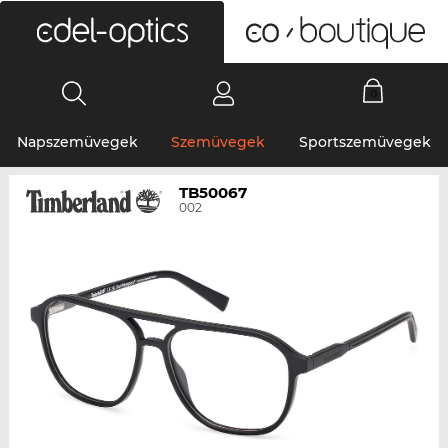
0
Napszemüvegek
Szemüvegek
Sportszemüvegek
TB50067
002