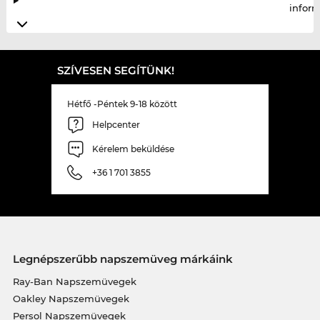
infor
SZÍVESEN SEGÍTÜNK!
Hétfő -Péntek 9-18 között
Helpcenter
Kérelem beküldése
+36 1 701 3855
Legnépszerűbb napszemüveg márkáink
Ray-Ban Napszemüvegek
Oakley Napszemüvegek
Persol Napszemüvegek