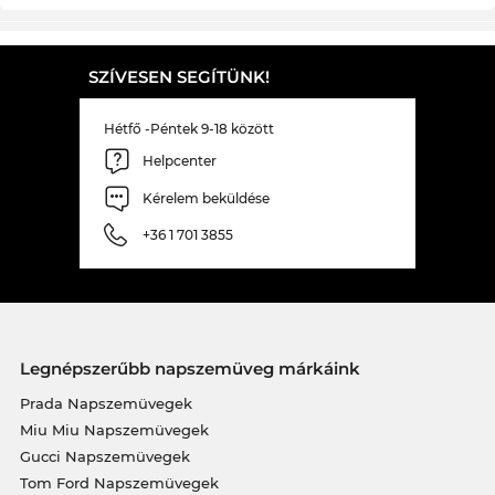
SZÍVESEN SEGÍTÜNK!
Hétfő -Péntek 9-18 között
Helpcenter
Kérelem beküldése
+36 1 701 3855
Legnépszerűbb napszemüveg márkáink
Prada Napszemüvegek
Miu Miu Napszemüvegek
Gucci Napszemüvegek
Tom Ford Napszemüvegek