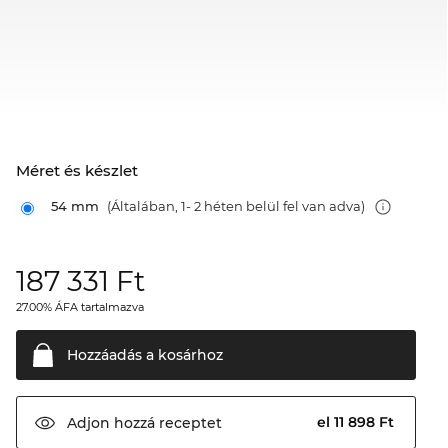
Méret és készlet
54 mm
(Általában, 1- 2 héten belül fel van adva)
187 331
Ft
27.00% ÁFA tartalmazva
Hozzáadás a
kosárhoz
el 11 898 Ft
Adjon hozzá
receptet