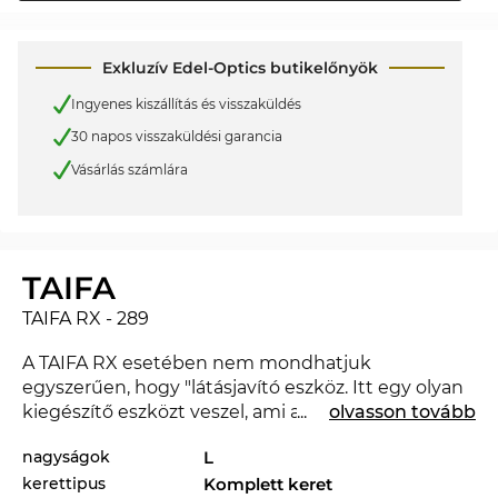
Exkluzív Edel-Optics butikelőnyök
Ingyenes kiszállítás és visszaküldés
30 napos visszaküldési garancia
Vásárlás számlára
TAIFA
TAIFA RX - 289
A TAIFA RX esetében nem mondhatjuk
egyszerűen, hogy "látásjavító eszköz. Itt egy olyan
kiegészítő eszközt veszel, ami a megjelenésedet
...
olvasson tovább
magasabb szintre emeli, és amivel
nagyságok
L
megmutathatod, hogy tisztában vagy a divattal. Az
kerettipus
Komplett keret
új
MYKITA
segítségével megmutathatod, hogy