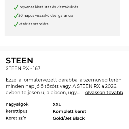
Ingyenes kiszállítás és visszaküldés
30 napos visszaküldési garancia
Vásárlás számlára
STEEN
STEEN RX - 167
Ezzel a formatervezett darabbal a szemüveg terén
minden nap jólöltözött vagy. A STEEN RX a 2026.
évben teljesen új a piacon, úgyhogy ezzel a
...
olvasson tovább
szemüveggel teljesen korszerű lehetsz. A STEEN
nagyságok
XXL
RX az Edel-Optics online boltban más stílusokban
kerettipus
Komplett keret
is kapható a
MYKITA
2025. és 2026. évi
kollekcióiban.
Keret szín
Gold/Jet Black