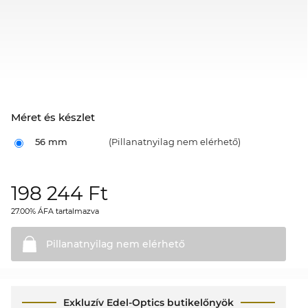
Méret és készlet
56 mm
(Pillanatnyilag nem elérhető)
198 244
Ft
27.00% ÁFA tartalmazva
Pillanatnyilag nem
elérhető
Exkluzív Edel-Optics butikelőnyök