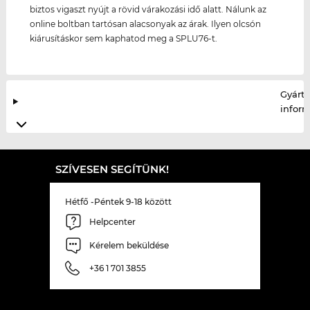
biztos vigaszt nyújt a rövid várakozási idő alatt. Nálunk az
online boltban tartósan alacsonyak az árak. Ilyen olcsón
kiárusításkor sem kaphatod meg a SPLU76-t.
Gyártó
infor
SZÍVESEN SEGÍTÜNK!
Hétfő -Péntek 9-18 között
Helpcenter
Kérelem beküldése
+36 1 701 3855