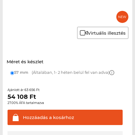
Virtuális illesztés
Méret és készlet
57 mm
(Általában, 1- 2 héten belül fel van adva)
63 656 Ft
Ajánlott ár
54 108
Ft
27.00% ÁFA tartalmazva
Hozzáadás a
kosárhoz