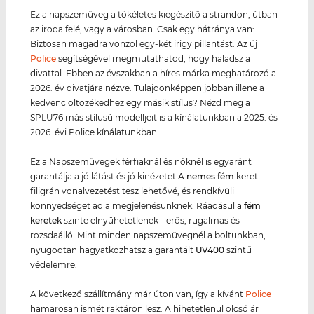
Ez a napszemüveg a tökéletes kiegészítő a strandon, útban
az iroda felé, vagy a városban. Csak egy hátránya van:
Biztosan magadra vonzol egy-két irigy pillantást. Az új
Police
segítségével megmutathatod, hogy haladsz a
divattal. Ebben az évszakban a híres márka meghatározó a
2026. év divatjára nézve. Tulajdonképpen jobban illene a
kedvenc öltözékedhez egy másik stílus? Nézd meg a
SPLU76 más stílusú modelljeit is a kínálatunkban a 2025. és
2026. évi Police kínálatunkban.
Ez a Napszemüvegek férfiaknál és nőknél is egyaránt
garantálja a jó látást és jó kinézetet.A
nemes fém
keret
filigrán vonalvezetést tesz lehetővé, és rendkívüli
könnyedséget ad a megjelenésünknek. Ráadásul a
fém
keret
ek
szinte elnyűhetetlenek - erős, rugalmas és
rozsdaálló. Mint minden napszemüvegnél a boltunkban,
nyugodtan hagyatkozhatsz a garantált
UV400
szintű
védelemre.
A következő szállítmány már úton van, így a kívánt
Police
hamarosan ismét raktáron lesz. A hihetetlenül olcsó ár