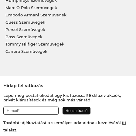
Humphreys Szemüvegek
Marc O Polo Szemüvegek
Emporio Armani Szemüvegek
Guess Szemüvegek
Persol Szemüvegek
Boss Szemüvegek
Tommy Hilfiger Szemüvegek
Carrera Szemüvegek
Hírlap feliratkozás
Lepd meg postafiókodat egy kis luxussal! Exkluzív akciók,
privát kiárusítások és még sok más vár rád!
További tájékoztatást a személyes adataidnak kezeléséről
itt
találsz
.