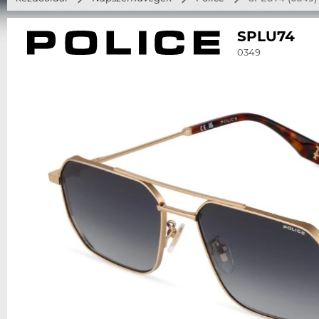
SPLU74
0349