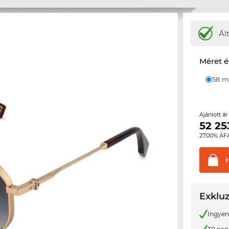
Ál
Méret é
58
Ajánlott á
52 25
27.00% ÁF
Exkluz
Ingyene