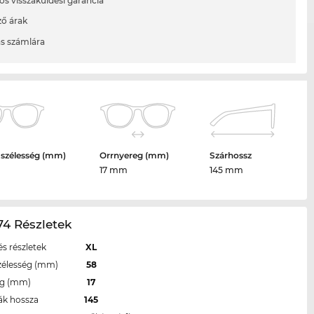
os visszaküldési garancia
ő árak
ás számlára
 szélesség (mm)
Orrnyereg (mm)
Szárhossz
17 mm
145 mm
4 Részletek
s részletek
XL
zélesség (mm)
58
eg (mm)
17
ák hossza
145