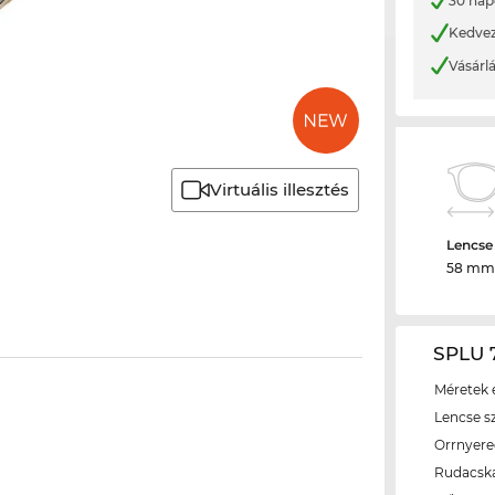
30 nap
Kedvez
Vásárl
Virtuális illesztés
Lencse
58 mm
SPLU 7
Méretek é
Lencse s
Orrnyer
Rudacsk