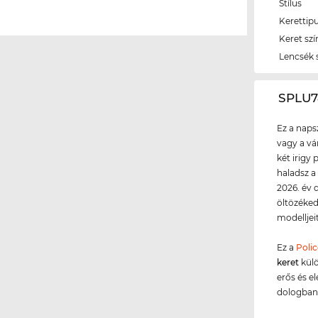
Stílus
Kerettip
Keret szí
Lencsék 
‌SPLU
Ez a naps
vagy a vá
két irigy 
haladsz a
2026. év 
öltözéked
modelljei
Ez a
Polic
keret
külö
erős és e
dologban