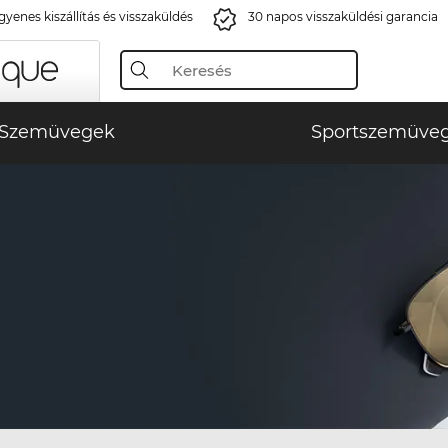
gyenes kiszállítás és visszaküldés
30 napos visszaküldési garancia
Szemüvegek
Sportszemüve