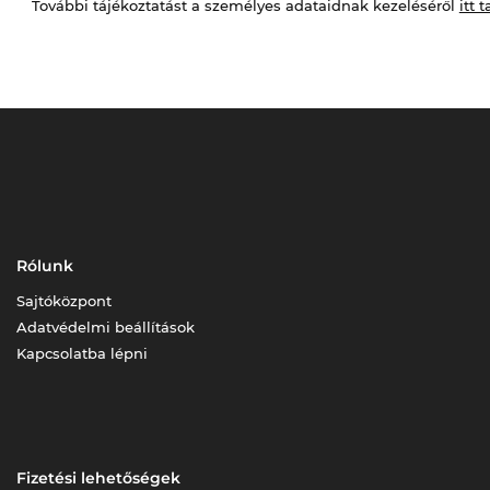
További tájékoztatást a személyes adataidnak kezeléséről
itt t
Rólunk
Sajtóközpont
Adatvédelmi beállítások
Kapcsolatba lépni
Fizetési lehetőségek