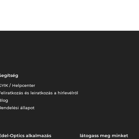
Segítség
GYIK / Helpcenter
Feliratkozás és leiratkozás a hírlevélről
Blog
Rendelési állapot
Edel-Optics alkalmazás
látogass meg minket