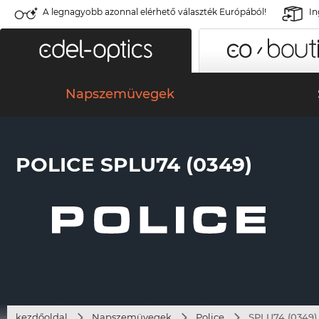
A legnagyobb azonnal elérhető választék Európából!
In
Napszemüvegek
POLICE SPLU74 (0349)
kezdőoldal
Napszemüvegek
Police
SPLU74 (0349)