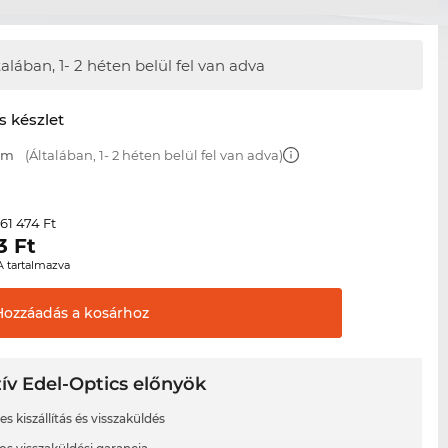
talában,
1- 2 héten belül fel van adva
s készlet
 mm
(Általában, 1- 2 héten belül fel van adva)
61 474 Ft
r
3
Ft
A tartalmazva
Hozzáadás a
kosárhoz
ív Edel-Optics előnyök
s kiszállítás és visszaküldés