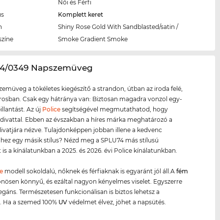
Női és Férfi
us
Komplett keret
n
Shiny Rose Gold With Sandblasted/satin /
színe
Smoke Gradient Smoke
74/0349 Napszemüveg
zemüveg a tökéletes kiegészítő a strandon, útban az iroda felé,
rosban. Csak egy hátránya van: Biztosan magadra vonzol egy-
pillantást. Az új
Police
segítségével megmutathatod, hogy
 divattal. Ebben az évszakban a híres márka meghatározó a
divatjára nézve. Tulajdonképpen jobban illene a kedvenc
hez egy másik stílus? Nézd meg a SPLU74 más stílusú
t is a kínálatunkban a 2025. és 2026. évi Police kínálatunkban.
e
modell sokoldalú, nőknek és férfiaknak is egyaránt jól áll.A
fém
nösen könnyű, és ezáltal nagyon kényelmes viselet. Egyszerre
legáns. Természetesen funkcionálisan is biztos lehetsz a
. Ha a szemed 100%
UV
védelmet élvez, jöhet a napsütés.