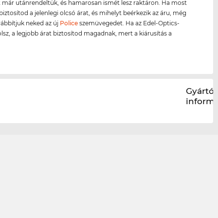
 már utánrendeltük, és hamarosan ismét lesz raktáron. Ha most
biztosítod a jelenlegi olcsó árat, és mihelyt beérkezik az áru, még
ábbítjuk neked az új
Police
szemüvegedet. Ha az Edel-Optics-
olsz, a legjobb árat biztosítod magadnak, mert a kiárusítás a
.
Gyártói
inform