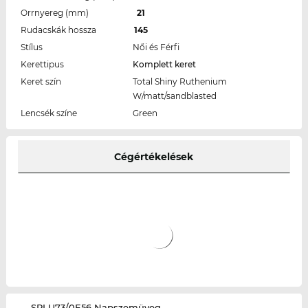
Orrnyereg (mm)
21
Rudacskák hossza
145
Stílus
Női és Férfi
Kerettipus
Komplett keret
Keret szín
Total Shiny Ruthenium
W/matt/sandblasted
Lencsék színe
Green
Cégértékelések
‌SPLU73/0E56 Napszemüveg