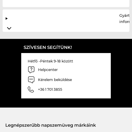
Gyártó
infor
SZÍVESEN SEGÍTÜNK!
Hétfő -Péntek 9-18 között
Helpcenter
Kérelem beküldése
+36 1 701 3855
Legnépszerűbb napszemüveg márkáink