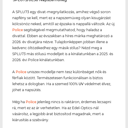
A SPLU73 egy divat-megnyilatkozás, amihez végső soron
napfény se kell, mert ez a napszemüveg olyan kisugárzást
kölcsönöz neked, amitől az éjszaka is nappallá változik. Az új
Police
segítségével megmutathatod, hogy haladsz a
divattal. Ebben az évszakban a híres márka meghatározó a
2026. év divatjára nézve. Tulajdonképpen jobban illene a
kedvenc öltözékedhez egy másik stílus? Nézd meg a
SPLU73 más stílusú modelljeit is a kínálatunkban a 2025. és
2026. évi Police kínálatunkban.
A
Police
uniszex modellje nem tesz különbséget nők és
férfiak között. Természetesen funkcionálisan is biztos
lehetsz a dologban. Ha a szemed 100%
UV
védelmet élvez,
jöhet a napsütés.
Még ha
Police
jelenleg nincs is raktáron, érdemes lecsapni
rá, mert ez az ár verhetetlen. Ha az Edel-Optics-nál
vásárolsz, a legjobb árat biztosítod magadnak, mert a
kiárusítás a szabvány.