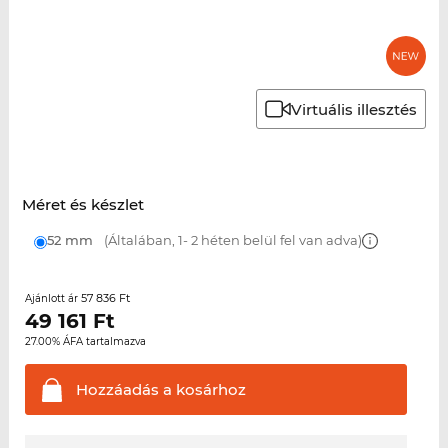
Virtuális illesztés
Méret és készlet
52 mm
(Általában, 1- 2 héten belül fel van adva)
57 836 Ft
Ajánlott ár
49 161
Ft
27.00% ÁFA tartalmazva
Hozzáadás a
kosárhoz