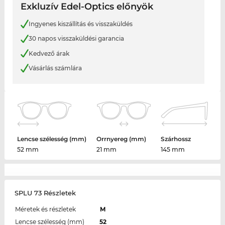
Exkluzív Edel-Optics előnyök
Ingyenes kiszállítás és visszaküldés
30 napos visszaküldési garancia
Kedvező árak
Vásárlás számlára
Lencse szélesség (mm)
Orrnyereg (mm)
Szárhossz
52 mm
21 mm
145 mm
SPLU 73 Részletek
Méretek és részletek
M
Lencse szélesség (mm)
52