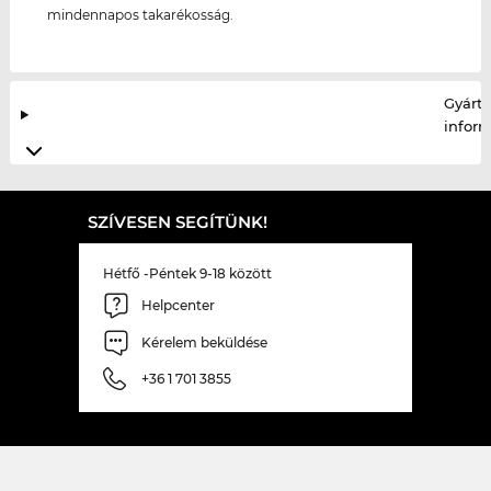
mindennapos takarékosság.
Gyártó
infor
SZÍVESEN SEGÍTÜNK!
Hétfő -Péntek 9-18 között
Helpcenter
Kérelem beküldése
+36 1 701 3855