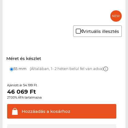
Virtuális illesztés
Méret és készlet
55 mm
(Általában, 1- 2 héten belül fel van adva)
54 199 Ft
Ajánlott ár
46 069
Ft
27.00% ÁFA tartalmazva
Hozzáadás a
kosárhoz