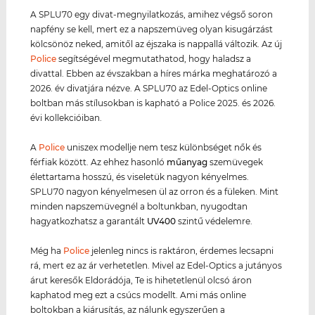
A SPLU70 egy divat-megnyilatkozás, amihez végső soron
napfény se kell, mert ez a napszemüveg olyan kisugárzást
kölcsönöz neked, amitől az éjszaka is nappallá változik. Az új
Police
segítségével megmutathatod, hogy haladsz a
divattal. Ebben az évszakban a híres márka meghatározó a
2026. év divatjára nézve. A SPLU70 az Edel-Optics online
boltban más stílusokban is kapható a Police 2025. és 2026.
évi kollekcióiban.
A
Police
uniszex modellje nem tesz különbséget nők és
férfiak között. Az ehhez hasonló
műanyag
szemüvegek
élettartama hosszú, és viseletük nagyon kényelmes.
SPLU70 nagyon kényelmesen ül az orron és a füleken. Mint
minden napszemüvegnél a boltunkban, nyugodtan
hagyatkozhatsz a garantált
UV400
szintű védelemre.
Még ha
Police
jelenleg nincs is raktáron, érdemes lecsapni
rá, mert ez az ár verhetetlen. Mivel az Edel-Optics a jutányos
árut keresők Eldorádója, Te is hihetetlenül olcsó áron
kaphatod meg ezt a csúcs modellt. Ami más online
boltokban a kiárusítás, az nálunk egyszerűen a