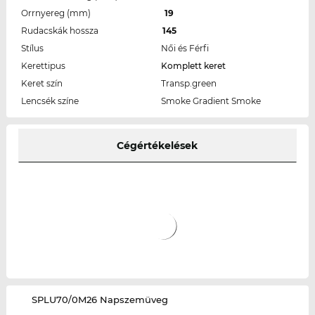
Orrnyereg (mm)
19
Rudacskák hossza
145
Stílus
Női és Férfi
Kerettipus
Komplett keret
Keret szín
Transp.green
Lencsék színe
Smoke Gradient Smoke
Cégértékelések
‌SPLU70/0M26 Napszemüveg