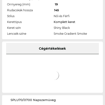
Orrnyereg (mm)
19
Rudacskák hossza
145
Stílus
Női és Férfi
Kerettipus
Komplett keret
Keret szín
Shiny Black
Lencsék színe
Smoke Gradient Smoke
Cégértékelések
‌SPLU70/0700 Napszemüveg