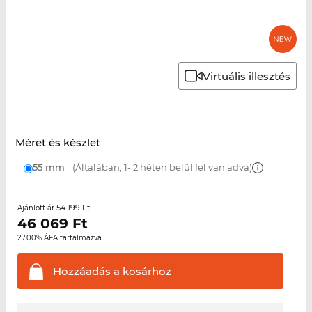
Virtuális illesztés
Méret és készlet
55 mm
(Általában, 1- 2 héten belül fel van adva)
54 199 Ft
Ajánlott ár
46 069
Ft
27.00% ÁFA tartalmazva
Hozzáadás a
kosárhoz