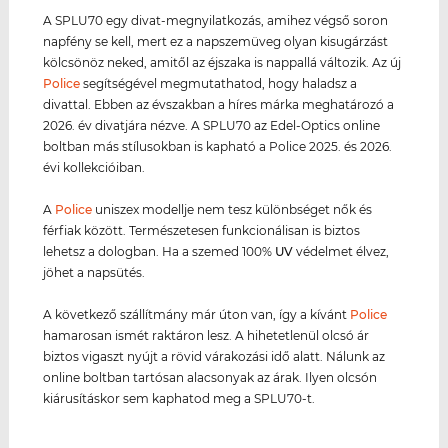
A SPLU70 egy divat-megnyilatkozás, amihez végső soron
napfény se kell, mert ez a napszemüveg olyan kisugárzást
kölcsönöz neked, amitől az éjszaka is nappallá változik. Az új
Police
segítségével megmutathatod, hogy haladsz a
divattal. Ebben az évszakban a híres márka meghatározó a
2026. év divatjára nézve. A SPLU70 az Edel-Optics online
boltban más stílusokban is kapható a Police 2025. és 2026.
évi kollekcióiban.
A
Police
uniszex modellje nem tesz különbséget nők és
férfiak között. Természetesen funkcionálisan is biztos
lehetsz a dologban. Ha a szemed 100%
UV
védelmet élvez,
jöhet a napsütés.
A következő szállítmány már úton van, így a kívánt
Police
hamarosan ismét raktáron lesz. A hihetetlenül olcsó ár
biztos vigaszt nyújt a rövid várakozási idő alatt. Nálunk az
online boltban tartósan alacsonyak az árak. Ilyen olcsón
kiárusításkor sem kaphatod meg a SPLU70-t.