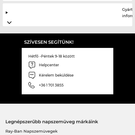
Gyártó
infor
SZÍVESEN SEGÍTÜNK!
Hétfő -Péntek 9-18 között
Helpcenter
Kérelem beküldése
+36 1 701 3855
Legnépszerűbb napszemüveg márkáink
Ray-Ban Napszemüvegek